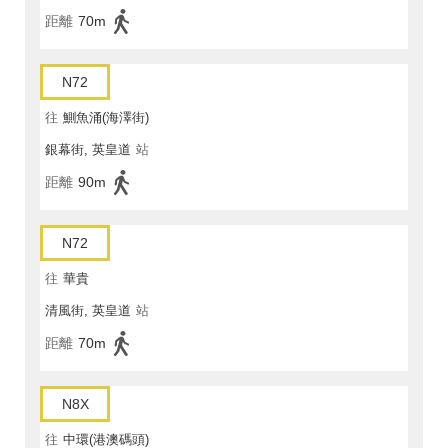
距離
70m
N72
往
鰂魚涌(海澤街)
銀幕街, 英皇道
站
距離
90m
N72
往
華貴
清風街, 英皇道
站
距離
70m
N8X
往
中環(港澳碼頭)