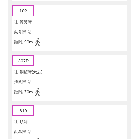
102
往
筲箕灣
銀幕街
站
距離
90m
307P
往
銅鑼灣(天后)
清風街
站
距離
70m
619
往
順利
銀幕街
站