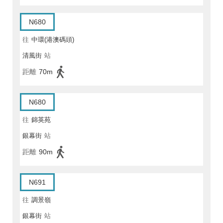
N680
往
中環(港澳碼頭)
清風街
站
距離
70m
N680
往
錦英苑
銀幕街
站
距離
90m
N691
往
調景嶺
銀幕街
站