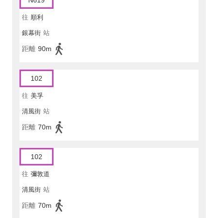
N619
往
順利
銀幕街
站
距離
90m
102
往
美孚
清風街
站
距離
70m
102
往
彌敦道
清風街
站
距離
70m