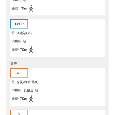
距離
70m
680P
往
金鐘站(東)
清風街
站
距離
70m
新巴
N8
往
杏花邨(循環線)
清風街, 英皇道
站
距離
70m
2