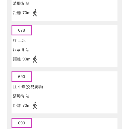
清風街
站
距離
70m
678
往
上水
銀幕街
站
距離
90m
690
往
中環(交易廣場)
清風街
站
距離
70m
690