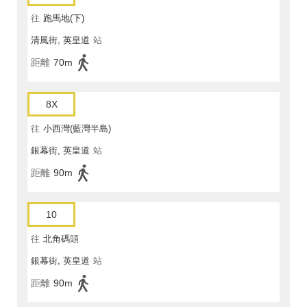
往
跑馬地(下)
清風街, 英皇道
站
距離
70m
8X
往
小西灣(藍灣半島)
銀幕街, 英皇道
站
距離
90m
10
往
北角碼頭
銀幕街, 英皇道
站
距離
90m