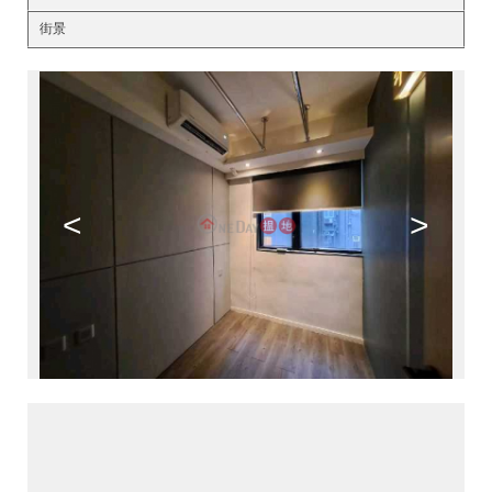
街景
<
>