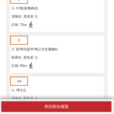
往
中環(港澳碼頭)
清風街, 英皇道
站
距離
70m
2
往
西灣河(嘉亨灣)公共交通總站
銀幕街, 英皇道
站
距離
90m
2A
往
灣仔北
清風街, 英皇道
站
查詢類似樓盤
距離
70m