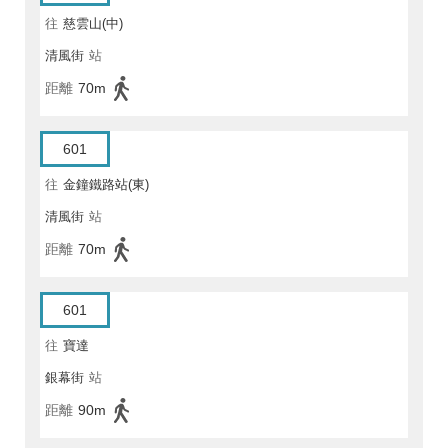
往
慈雲山(中)
清風街
站
距離
70m
601
往
金鐘鐵路站(東)
清風街
站
距離
70m
601
往
寶達
銀幕街
站
距離
90m