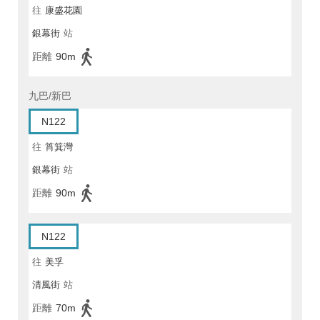
往
康盛花園
銀幕街
站
距離
90m
九巴/新巴
N122
往
筲箕灣
銀幕街
站
距離
90m
N122
往
美孚
清風街
站
距離
70m