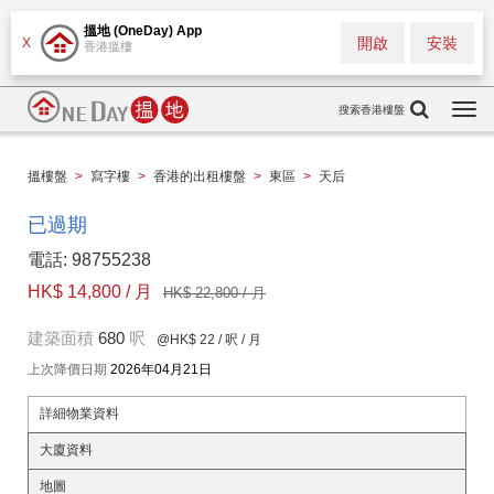
搵地 (OneDay) App
開啟
安裝
X
香港搵樓
搜索香港樓盤
Togg
navi
搵樓盤
>
寫字樓
>
香港的出租樓盤
>
東區
>
天后
已過期
電話: 98755238
HK$ 14,800 / 月
HK$ 22,800 / 月
建築面積
680
呎
@HK$ 22
/ 呎 / 月
上次降價日期
2026年04月21日
詳細物業資料
大廈資料
地圖