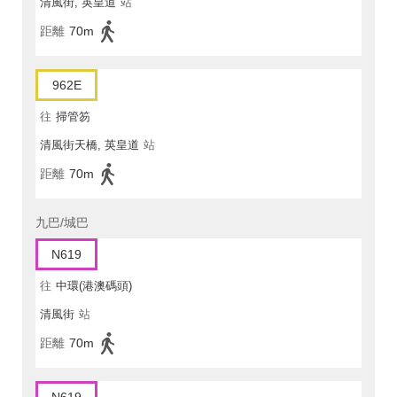
清風街, 英皇道
站
距離
70m
962E
往
掃管笏
清風街天橋, 英皇道
站
距離
70m
九巴/城巴
N619
往
中環(港澳碼頭)
清風街
站
距離
70m