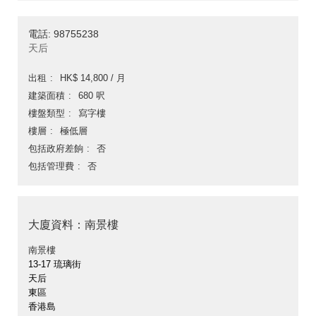
電話: 98755238
天后
出租
HK$ 14,800 / 月
建築面積
680 呎
樓盤類型
寫字樓
樓層
極低層
包括政府差餉
否
包括管理費
否
大廈資料：南景樓
南景樓
13-17 琉璃街
天后
東區
香港島