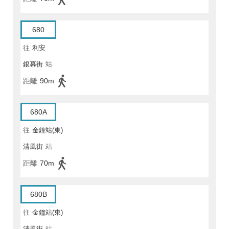
680
往
利安
銀幕街
站
距離
90m
680A
往
金鐘站(東)
清風街
站
距離
70m
680B
往
金鐘站(東)
清風街
站