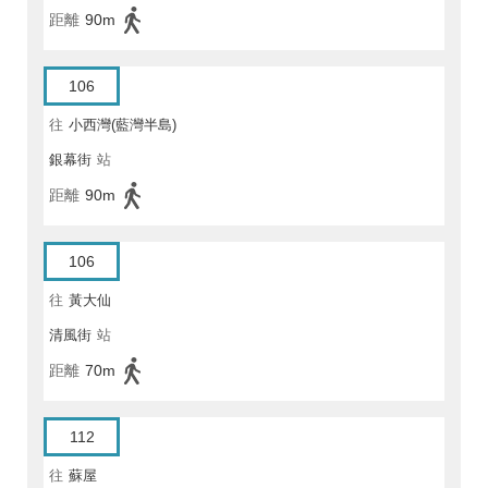
距離
90m
106
往
小西灣(藍灣半島)
銀幕街
站
距離
90m
106
往
黃大仙
清風街
站
距離
70m
112
往
蘇屋