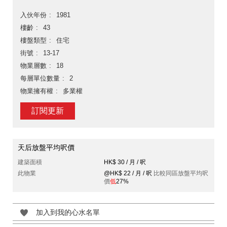
入伙年份
1981
樓齡
43
樓盤類型
住宅
街號
13-17
物業層數
18
每層單位數量
2
物業擁有權
多業權
訂閱更新
天后放盤平均呎價
建築面積
HK$ 30 / 月 / 呎
此物業
@HK$ 22 / 月 / 呎
比較同區放盤平均呎
價
低
27%
加入到我的心水名單