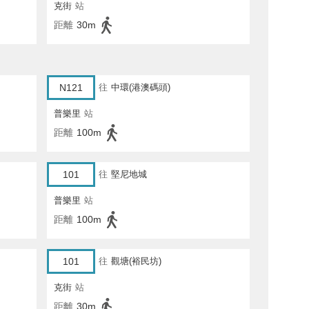
克街
站
距離
30m
N121
往
中環(港澳碼頭)
普樂里
站
距離
100m
101
往
堅尼地城
普樂里
站
距離
100m
101
往
觀塘(裕民坊)
克街
站
距離
30m