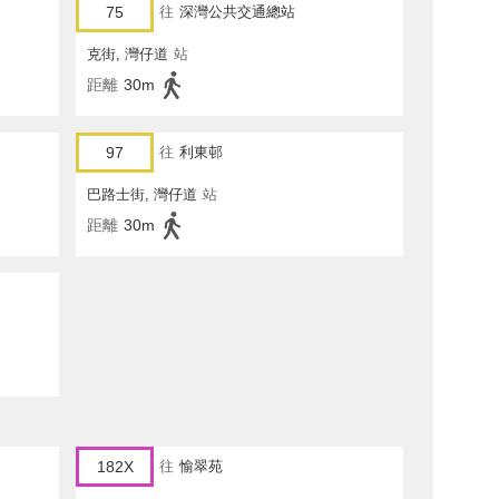
75
往
深灣公共交通總站
克街, 灣仔道
站
距離
30m
97
往
利東邨
巴路士街, 灣仔道
站
距離
30m
182X
往
愉翠苑