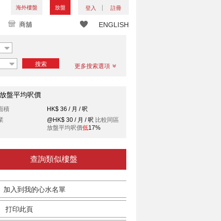
海外樓盤
放盤
登入
註冊
商舖
ENGLISH
搜索
更多搜索選項
放盤平均呎價
面積
HK$ 36 / 月 / 呎
業
@HK$ 30 / 月 / 呎
比較同區
放盤平均呎價
低
17%
查詢類似樓盤
加入到我的心水名單
打印此頁