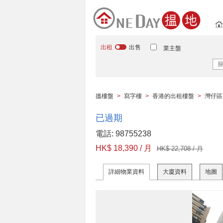
出租
出售
業主盤
搵樓盤
>
寫字樓
>
香港的出租樓盤
>
灣仔區
已過期
電話: 98755238
HK$ 18,390 / 月
HK$ 22,708 / 月
詳細物業資料
大廈資料
地圖