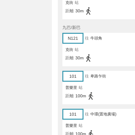
克街
站
距離
30m
九巴/新巴
N121
往
牛頭角
克街
站
距離
30m
101
往
卑路乍街
普樂里
站
距離
100m
101
往
中環(置地廣場)
普樂里
站
距離
100m