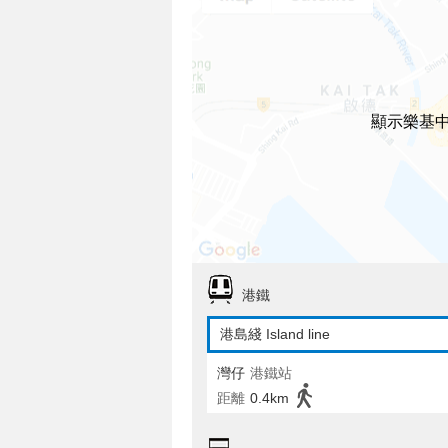
顯示樂基
港鐵
港島綫 Island line
灣仔
港鐵站
距離
0.4km