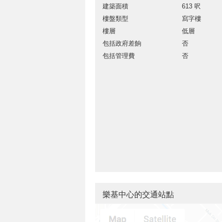
建築面積
613 呎
樓盤類型
寫字樓
樓層
低層
包括政府差餉
否
包括管理費
否
樂基中心的交通站點