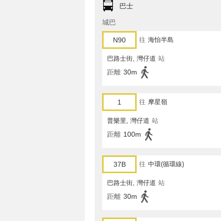
巴士
城巴
N90
往
海怡半島
巴路士街, 灣仔道
站
距離
30m
1
往
摩星嶺
普樂里, 灣仔道
站
距離
100m
37B
往
中環(循環線)
巴路士街, 灣仔道
站
距離
30m