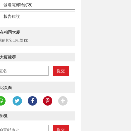
發送電郵給好友
報告錯誤
在相同大廈
業的其它出租盤
(3)
大廈搜尋
提交
此頁面
聯繫
提交