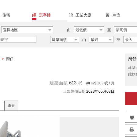
住宅
寫字樓
工業大廈
車位
選擇地區
由
最低價
至
最高價
建築面績
由
最細
至
最大
灣仔
>
灣仔
建築
此物
建築面積
613
呎
@HK$ 30
/ 呎 / 月
上次降價日期
2023年05月08日
街景