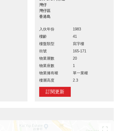
灣仔
灣仔區
香港島
入伙年份
1983
樓齡
41
樓盤類型
寫字樓
街號
165-171
物業層數
20
物業座數
1
物業擁有權
單一業權
樓層高度
2.3
訂閱更新