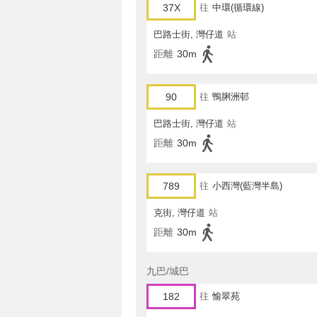
37X
往
中環(循環線)
巴路士街, 灣仔道
站
距離
30m
90
往
鴨脷洲邨
巴路士街, 灣仔道
站
距離
30m
789
往
小西灣(藍灣半島)
克街, 灣仔道
站
距離
30m
九巴/城巴
182
往
愉翠苑