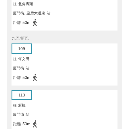
往
北角碼頭
廈門街, 皇后大道東
站
距離
50m
九巴/新巴
109
往
何文田
廈門街
站
距離
50m
113
往
彩虹
廈門街
站
距離
50m