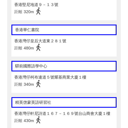
香港堅尼地道９－１３號
距離
320m
香港華仁書院
香港灣仔皇后大道東２８１號
距離
480m
驛前國際語學中心
香港灣仔柯布連道５號耀基商業大廈１樓
距離
340m
精英啓蒙英語研習社
香港灣仔軒尼詩道１６７－１６９號台山商會大廈１樓
距離
430m