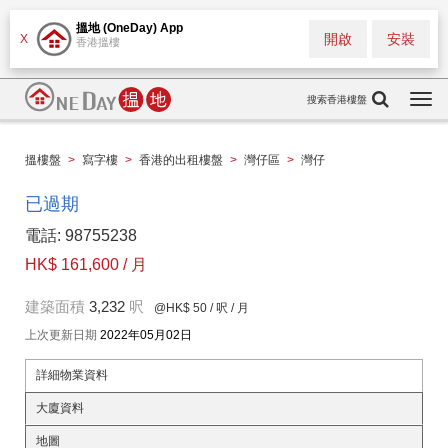
搵地 (OneDay) App
開啟
安裝
X
香港搵樓
搜索香港樓盤
Togg
navi
搵樓盤
>
寫字樓
>
香港的出租樓盤
>
灣仔區
>
灣仔
已過期
電話: 98755238
HK$ 161,600 / 月
建築面積
3,232
呎
@HK$ 50
/ 呎 / 月
上次更新日期
2022年05月02日
詳細物業資料
大廈資料
地圖