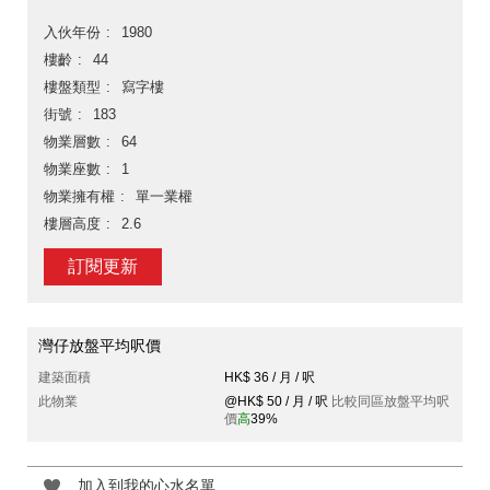
入伙年份
1980
樓齡
44
樓盤類型
寫字樓
街號
183
物業層數
64
物業座數
1
物業擁有權
單一業權
樓層高度
2.6
訂閱更新
灣仔放盤平均呎價
建築面積
HK$ 36 / 月 / 呎
此物業
@HK$ 50 / 月 / 呎
比較同區放盤平均呎
價
高
39%
加入到我的心水名單