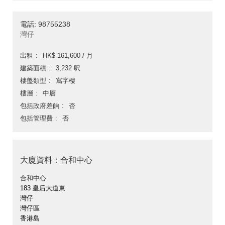
電話: 98755238
灣仔
出租
HK$ 161,600 / 月
建築面積
3,232 呎
樓盤類型
寫字樓
樓層
中層
包括政府差餉
否
包括管理費
否
大廈資料：合和中心
合和中心
183 皇后大道東
灣仔
灣仔區
香港島