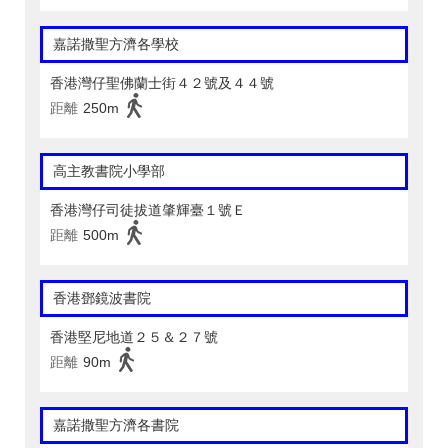
嘉諾撒聖方濟各學校
香港灣仔聖佛蘭士街４２號及４４號
距離
250m
高主教書院小學部
香港灣仔司徒拔道肇輝臺１號Ｅ
距離
500m
香港鄧鏡波書院
香港堅尼地道２５＆２７號
距離
90m
嘉諾撒聖方濟各書院