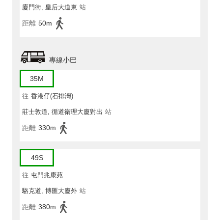
廈門街, 皇后大道東
站
距離
50m
專線小巴
35M
往
香港仔(石排灣)
莊士敦道, 循道衛理大廈對出
站
距離
330m
49S
往
屯門兆康苑
駱克道, 博匯大廈外
站
距離
380m