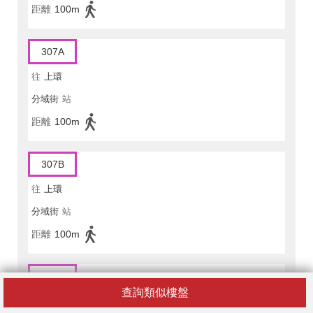
距離
100m
307A
往
上環
分域街
站
距離
100m
307B
往
上環
分域街
站
距離
100m
619
查詢類似樓盤
往
中環(港澳碼頭)