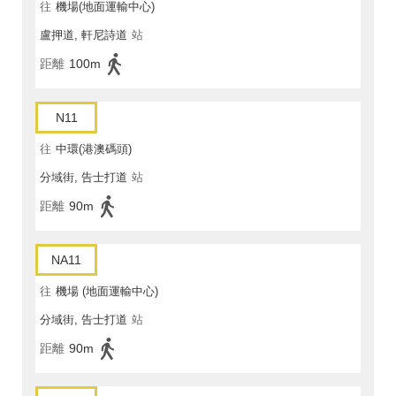
往
機場(地面運輸中心)
盧押道, 軒尼詩道
站
距離
100m
N11
往
中環(港澳碼頭)
分域街, 告士打道
站
距離
90m
NA11
往
機場 (地面運輸中心)
分域街, 告士打道
站
距離
90m