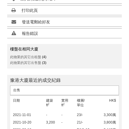
打印此頁
發送電郵給好友
報告錯誤
樓盤在相同大廈
此物業的其它出租盤
(4)
此物業的其它出售盤
(3)
豫港大廈最近的成交紀錄
出售
日期
建築
實用
樓層/
HK$
2
2
ft
ft
單位
2021-11-01
-
-
23/-
3,300萬
2021-10-20
3,200
-
21/-
3,800萬