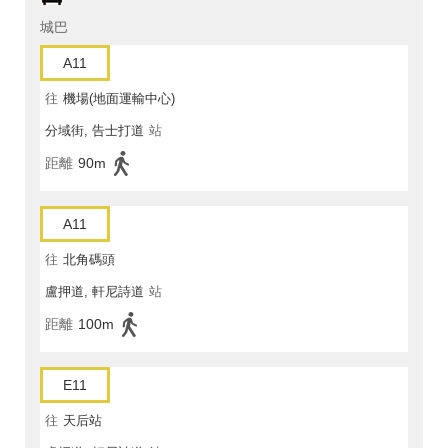
城巴
A11
往
機場(地面運輸中心)
分域街, 告士打道
站
距離
90m
A11
往
北角碼頭
盧押道, 軒尼詩道
站
距離
100m
E11
往
天后站