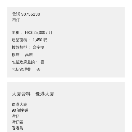
電話 98755238
灣仔
出租
HK$ 25,000 / 月
建築面積
1,450 呎
樓盤類型
寫字樓
樓層
高層
包括政府差餉
否
包括管理費
否
大廈資料：豫港大廈
豫港大廈
90 謝斐道
灣仔
灣仔區
香港島