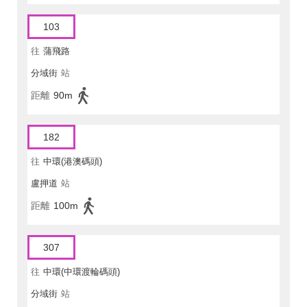
103
往
蒲飛路
分域街
站
距離
90m
182
往
中環(港澳碼頭)
盧押道
站
距離
100m
307
往
中環(中環渡輪碼頭)
分域街
站