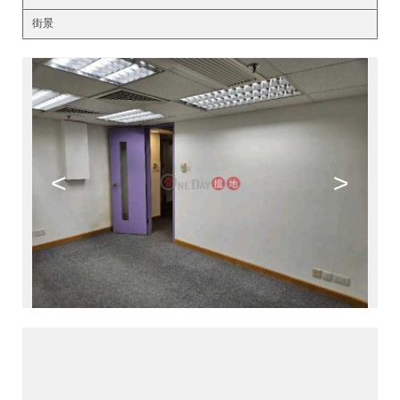
街景
<
>