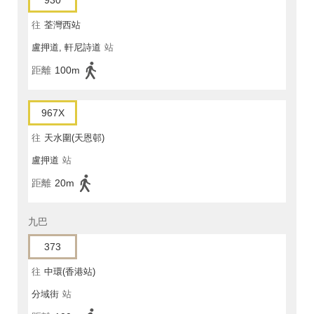
930
往
荃灣西站
盧押道, 軒尼詩道
站
距離
100m
967X
往
天水圍(天恩邨)
盧押道
站
距離
20m
九巴
373
往
中環(香港站)
分域街
站