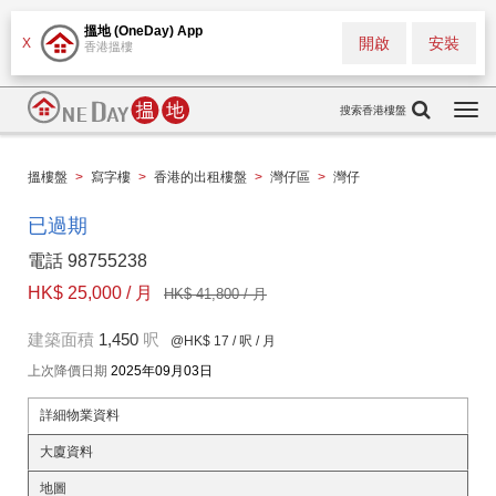
搵地 (OneDay) App
開啟
安裝
X
香港搵樓
搜索香港樓盤
Togg
navi
搵樓盤
>
寫字樓
>
香港的出租樓盤
>
灣仔區
>
灣仔
已過期
電話 98755238
HK$ 25,000 / 月
HK$ 41,800 / 月
建築面積
1,450
呎
@HK$ 17
/ 呎 / 月
上次降價日期
2025年09月03日
詳細物業資料
大廈資料
地圖