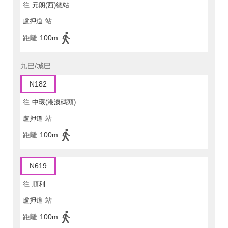
往
元朗(西)總站
盧押道
站
距離
100m
九巴/城巴
N182
往
中環(港澳碼頭)
盧押道
站
距離
100m
N619
往
順利
盧押道
站
距離
100m