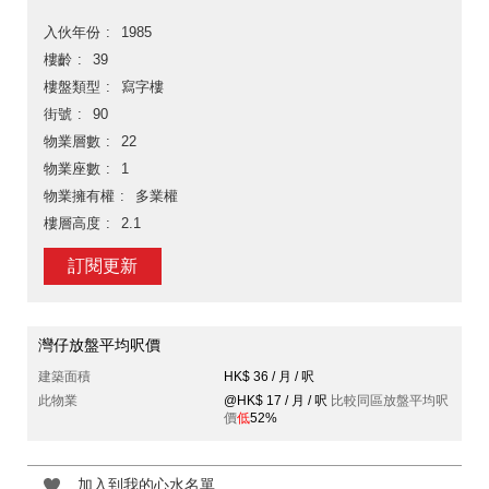
入伙年份
1985
樓齡
39
樓盤類型
寫字樓
街號
90
物業層數
22
物業座數
1
物業擁有權
多業權
樓層高度
2.1
訂閱更新
灣仔放盤平均呎價
建築面積
HK$ 36 / 月 / 呎
此物業
@HK$ 17 / 月 / 呎
比較同區放盤平均呎
價
低
52%
加入到我的心水名單