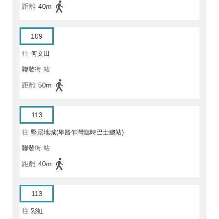
距離
40m
109
往
何文田
聯發街
站
距離
50m
113
往
堅尼地城(卑路乍灣臨時巴士總站)
聯發街
站
距離
40m
113
往
彩虹