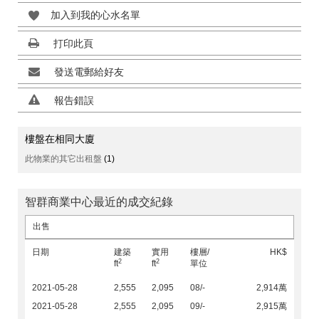
加入到我的心水名單
打印此頁
發送電郵給好友
報告錯誤
樓盤在相同大廈
此物業的其它出租盤
(1)
智群商業中心最近的成交紀錄
出售
日期
建築
實用
樓層/
HK$
2
2
ft
ft
單位
2021-05-28
2,555
2,095
08/-
2,914萬
2021-05-28
2,555
2,095
09/-
2,915萬