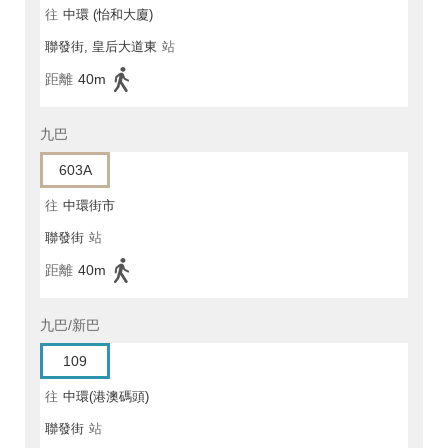
往
中環 (怡和大廈)
聯發街, 皇后大道東
站
距離
40m
九巴
603A
往
中環街市
聯發街
站
距離
40m
九巴/新巴
109
往
中環(港澳碼頭)
聯發街
站