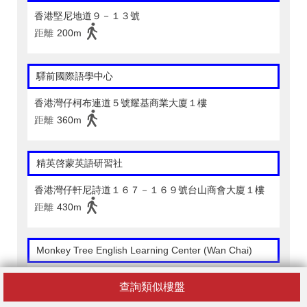
香港堅尼地道９－１３號
距離
200m
驛前國際語學中心
香港灣仔柯布連道５號耀基商業大廈１樓
距離
360m
精英啓蒙英語研習社
香港灣仔軒尼詩道１６７－１６９號台山商會大廈１樓
距離
430m
Monkey Tree English Learning Center (Wan Chai)
香港灣仔莊士敦道１６３號勝任商業大廈１樓
查詢類似樓盤
距離
430m