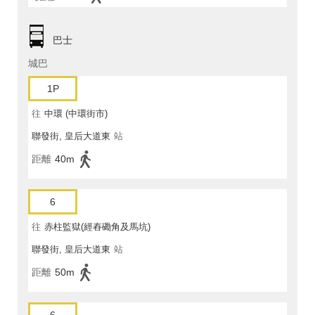
巴士
城巴
1P
往
中環 (中環街市)
聯發街, 皇后大道東
站
距離
40m
6
往
赤柱監獄(經舂磡角及馬坑)
聯發街, 皇后大道東
站
距離
50m