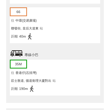
66
往
中環(交易廣場)
聯發街, 皇后大道東
站
距離
40m
專線小巴
35M
往
香港仔(石排灣)
莊士敦道, 循道衛理大廈對出
站
距離
190m