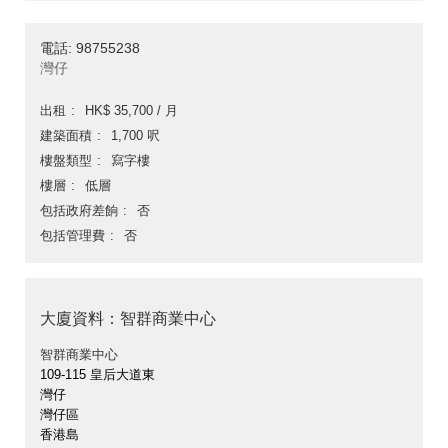
電話: 98755238
灣仔
出租
HK$ 35,700 / 月
建築面積
1,700 呎
樓盤類型
寫字樓
樓層
低層
包括政府差餉
否
包括管理費
否
大廈資料：智群商業中心
智群商業中心
109-115 皇后大道東
灣仔
灣仔區
香港島