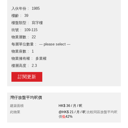
入伙年份
1985
樓齡
39
樓盤類型
寫字樓
街號
109-115
物業層數
22
每層單位數量
--- please select ---
物業座數
1
物業擁有權
多業權
樓層高度
2.3
訂閱更新
灣仔放盤平均呎價
建築面積
HK$ 36 / 月 / 呎
此物業
@HK$ 21 / 月 / 呎
比較同區放盤平均呎
價
低
42%