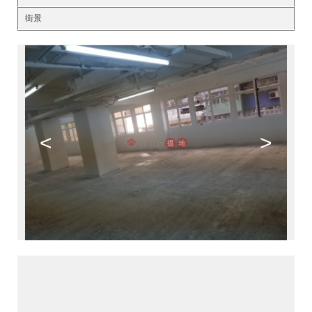
街景
<
>