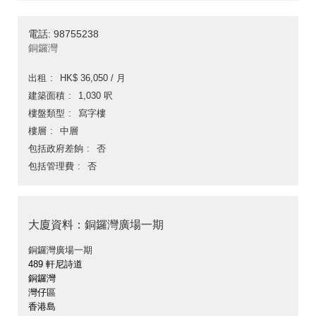
電話: 98755238
銅鑼灣
出租
HK$ 36,050 / 月
建築面積
1,030 呎
樓盤類型
寫字樓
樓層
中層
包括政府差餉
否
包括管理費
否
大廈資料：銅鑼灣廣場一期
銅鑼灣廣場一期
489 軒尼詩道
銅鑼灣
灣仔區
香港島