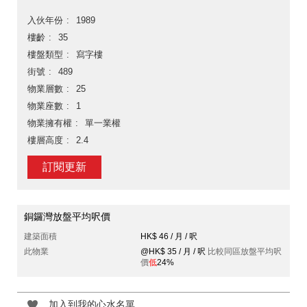
入伙年份
1989
樓齡
35
樓盤類型
寫字樓
街號
489
物業層數
25
物業座數
1
物業擁有權
單一業權
樓層高度
2.4
訂閱更新
銅鑼灣放盤平均呎價
建築面積
HK$ 46 / 月 / 呎
此物業
@HK$ 35 / 月 / 呎
比較同區放盤平均呎
價
低
24%
加入到我的心水名單