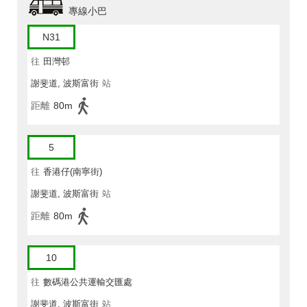
專線小巴
N31
往
田灣邨
謝斐道, 波斯富街
站
距離
80m
5
往
香港仔(南寧街)
謝斐道, 波斯富街
站
距離
80m
10
往
數碼港公共運輸交匯處
謝斐道, 波斯富街
站