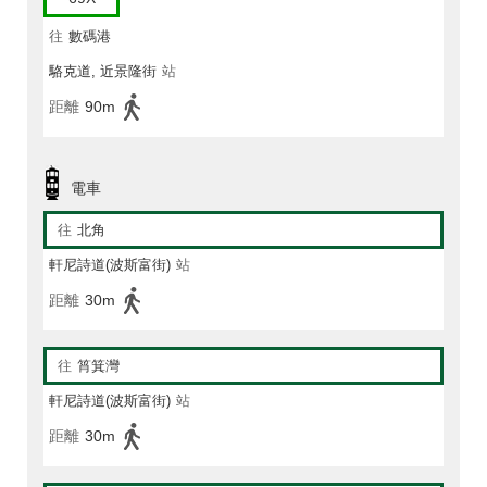
往
數碼港
駱克道, 近景隆街
站
距離
90m
電車
往
北角
軒尼詩道(波斯富街)
站
距離
30m
往
筲箕灣
軒尼詩道(波斯富街)
站
距離
30m