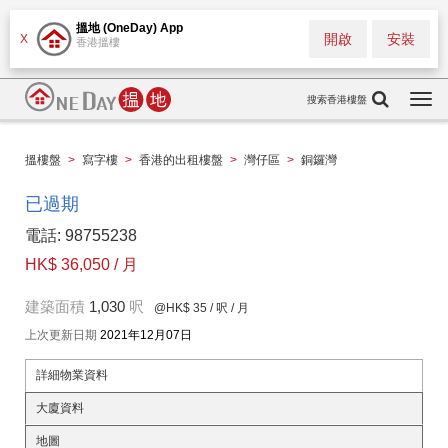
搵地 (OneDay) App
開啟
安裝
X
香港搵樓
搜索香港樓盤
Togg
navi
搵樓盤
>
寫字樓
>
香港的出租樓盤
>
灣仔區
>
銅鑼灣
已過期
電話: 98755238
HK$ 36,050 / 月
建築面積
1,030
呎
@HK$ 35
/ 呎 / 月
上次更新日期
2021年12月07日
詳細物業資料
大廈資料
地圖