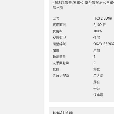
4房2廁,海景,連車位,露台海寧居出售單
清水灣
出售
HK$ 2,980萬
實用面積
2,100 呎
實用率
100%
樓盤類型
住宅
樓盤編號
OKAY-S3293
樓層
未知
睡房數量
4
洗手間數量
2
景觀
海景
設施／配套
工人房
露台
平台
停車場
按揭計算機