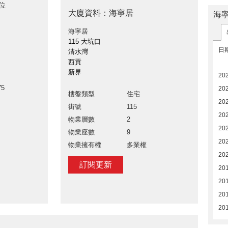
位
大廈資料：海寧居
海
海寧居
115 大坑口
日
清水灣
西貢
新界
20
75
20
樓盤類型
住宅
20
街號
115
20
物業層數
2
20
物業座數
9
20
物業擁有權
多業權
20
訂閱更新
20
20
201
20