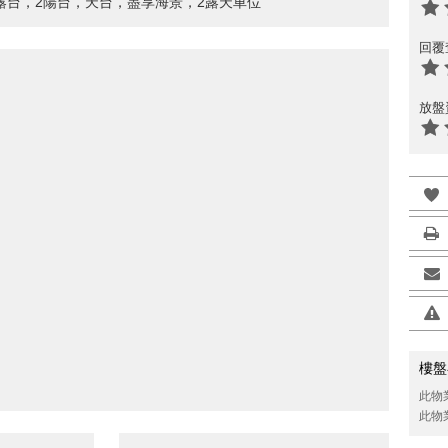
露台，2陽台，天台，盡享海景，2露天車位
回覆
放盤
樓盤
此物
此物