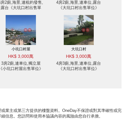
4房2廁,海景,連租約發售,
4房2廁,海景,連車位,露台
露台《大坑口村出售單
《大坑口村出售單位》
位》
小坑口村屋
大坑口村
HK$ 3,000萬
HK$ 3,000萬
3房2廁,連車位,獨立屋
4房3廁,海景,連車位,露台
《小坑口村屋出售單位》
《大坑口村出售單位》
或業主或第三方提供的樓盤資料。OneDay不保證或對其準確性或完
詳細信息。您訪問和使用本協議內容的風險由您自行承擔。