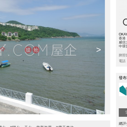
OKAY
香港
威信
中環雲
>
牌照
電話
發布
總評