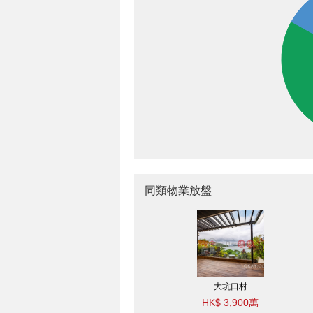
同類物業放盤
大坑口村
HK$ 3,900萬