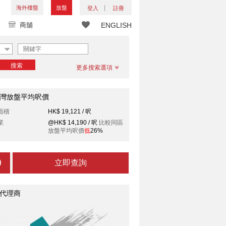
海外樓盤
放盤
登入
註冊
商舖
ENGLISH
搜索
更多搜索選項
灣放盤平均呎價
面積
HK$ 19,121 / 呎
業
@HK$ 14,190 / 呎
比較同區
放盤平均呎價
低
26%
立即查詢
代理商