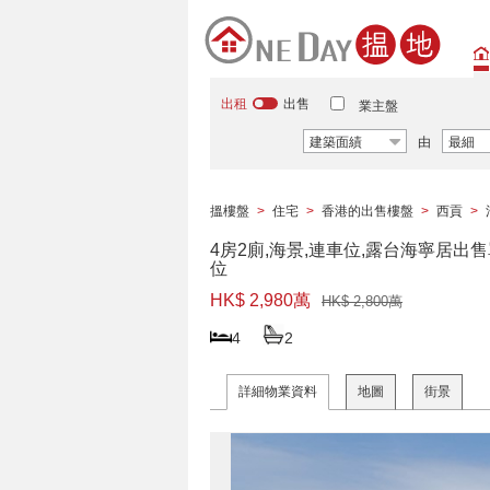
出租
出售
業主盤
建築面績
由
最細
搵樓盤
>
住宅
>
香港的出售樓盤
>
西貢
>
4房2廁,海景,連車位,露台海寧居出
位
HK$ 2,980萬
HK$ 2,800萬
4
2
詳細物業資料
地圖
街景