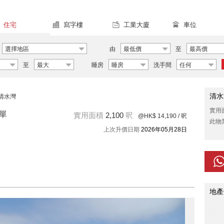
住宅
寫字樓
工業大廈
車位
選擇地區
由
最低價
至
最高價
至
最大
睡房
睡房
洗手間
任何
清水
清水灣
實用
售單
實用面積
2,100
呎
@HK$ 14,190
/ 呎
此物
上次升價日期
2026年05月28日
地產