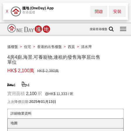
搵地 (OneDay) App
開啟
安裝
X
香港搵樓
搜索香港樓盤
Togg
navi
搵樓盤
>
住宅
>
香港的出售樓盤
>
西貢
>
清水灣
4房4廁,海景,可養寵物,連租約發售海寧居出售
單位
HK$ 2,100萬
HK$ 2,380萬
4
4
實用面積
2,100
呎
@HK$ 11,333
/ 呎
上次降價日期
2025年01月13日
詳細物業資料
地圖