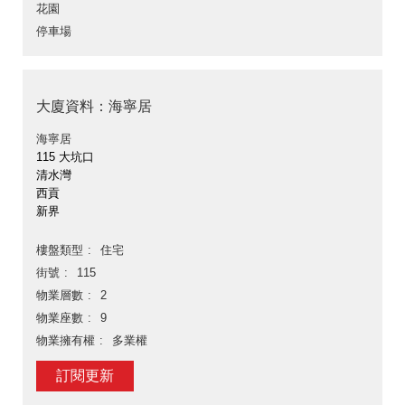
花園
停車場
大廈資料：海寧居
海寧居
115 大坑口
清水灣
西貢
新界
樓盤類型
住宅
街號
115
物業層數
2
物業座數
9
物業擁有權
多業權
訂閱更新