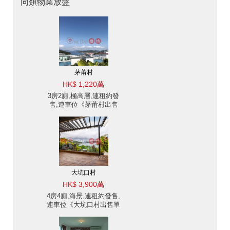
同類物業放盤
茅莆村
HK$ 1,220萬
3房2廁,極高層,連租約發
售,連車位《茅莆村出售
單位》
大坑口村
HK$ 3,900萬
4房4廁,海景,連租約發售,
連車位《大坑口村出售單
位》