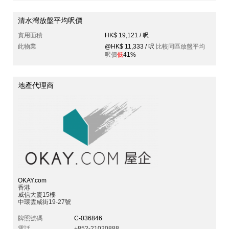
清水灣放盤平均呎價
實用面積
HK$ 19,121 / 呎
此物業
@HK$ 11,333 / 呎
比較同區放盤平均
呎價
低
41%
地產代理商
OKAY.com
香港
威信大廈15樓
中環雲咸街19-27號
牌照號碼
C-036846
電話
+852-21020888