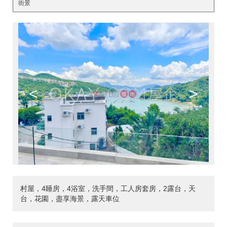
街景
<
>
村屋，4睡房，4浴室，洗手間，工人房套房，2露台，天
台，花園，盡享海景，露天車位