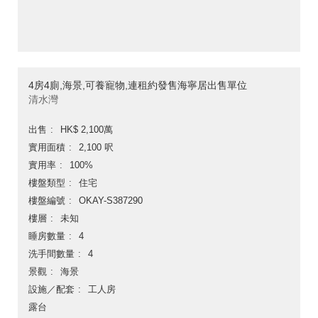
4房4廁,海景,可養寵物,連租約發售海寧居出售單位
清水灣
出售
HK$ 2,100萬
實用面積
2,100 呎
實用率
100%
樓盤類型
住宅
樓盤編號
OKAY-S387290
樓層
未知
睡房數量
4
洗手間數量
4
景觀
海景
設施／配套
工人房
露台