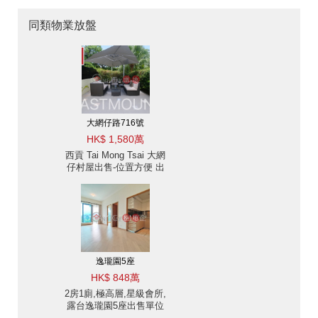
同類物業放盤
大網仔路716號
HK$ 1,580萬
西貢 Tai Mong Tsai 大網
仔村屋出售-位置方便 出
售單位
逸瓏園5座
HK$ 848萬
2房1廁,極高層,星級會所,
露台逸瓏園5座出售單位