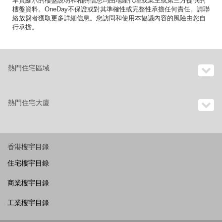
本頁顯示的樓盤說明和相關信息均由地產代理或業主或第三方提供的
樓盤資料。OneDay不保證或對其準確性或完整性承擔任何責任。請聯
絡放盤者獲取更多詳細信息。您訪問和使用本協議內容的風險由您自
行承擔。
熱門住宅區域
熱門住宅大廈
香港樓宇目錄
住宅樓宇目錄
商業樓宇目錄
工業樓宇目錄