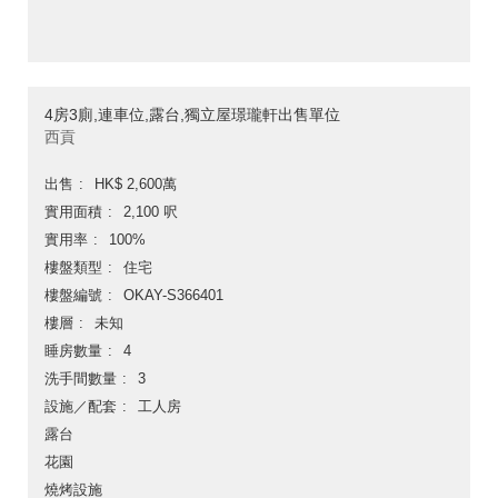
4房3廁,連車位,露台,獨立屋璟瓏軒出售單位
西貢
出售
HK$ 2,600萬
實用面積
2,100 呎
實用率
100%
樓盤類型
住宅
樓盤編號
OKAY-S366401
樓層
未知
睡房數量
4
洗手間數量
3
設施／配套
工人房
露台
花園
燒烤設施