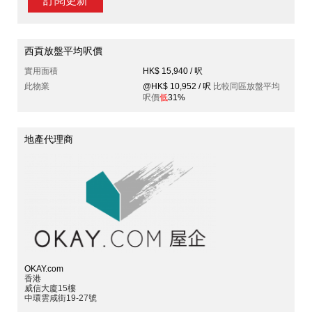
訂閱更新
西貢放盤平均呎價
實用面積
HK$ 15,940 / 呎
此物業
@HK$ 10,952 / 呎
比較同區放盤平均
呎價
低
31%
地產代理商
OKAY.com
香港
威信大廈15樓
中環雲咸街19-27號