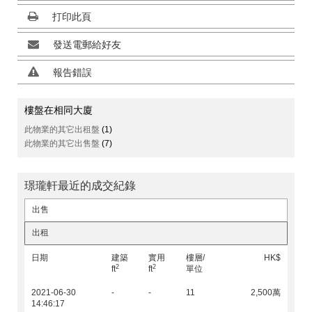
打印此頁
發送電郵給好友
報告錯誤
樓盤在相同大廈
此物業的其它出租盤
(1)
此物業的其它出售盤
(7)
璟瓏軒最近的成交紀錄
出售
出租
日期
建築
實用
樓層/
HK$
2
2
ft
ft
單位
2021-06-30
-
-
11
2,500萬
14:46:17