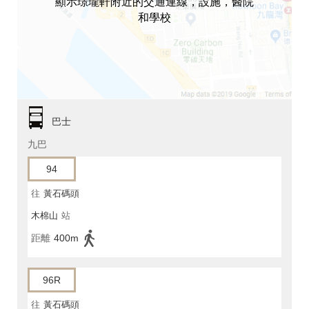
顯示璟瓏軒附近的交通連線，設施，醫院
和學校
巴士
九巴
94
往
黃石碼頭
木棉山
站
距離
400m
96R
往
黃石碼頭