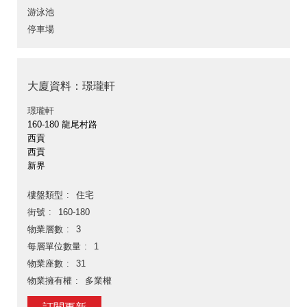
游泳池
停車場
大廈資料：璟瓏軒
璟瓏軒
160-180 龍尾村路
西貢
西貢
新界
樓盤類型
住宅
街號
160-180
物業層數
3
每層單位數量
1
物業座數
31
物業擁有權
多業權