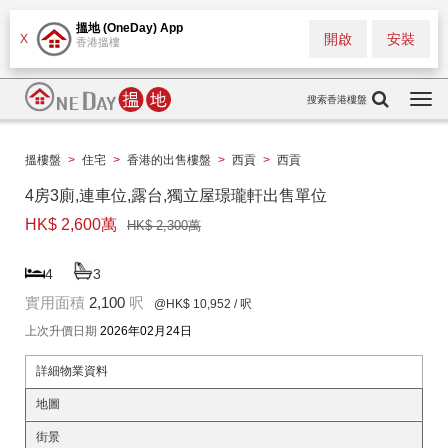
搵地 (OneDay) App
開啟
安裝
X
香港搵樓
搜索香港樓盤
Togg
navi
搵樓盤
>
住宅
>
香港的出售樓盤
>
西貢
>
西貢
4房3廁,連車位,露台,獨立屋璟瓏軒出售單位
HK$ 2,600萬
HK$ 2,300萬
4
3
實用面積
2,100
呎
@HK$ 10,952
/ 呎
上次升價日期
2026年02月24日
詳細物業資料
地圖
街景