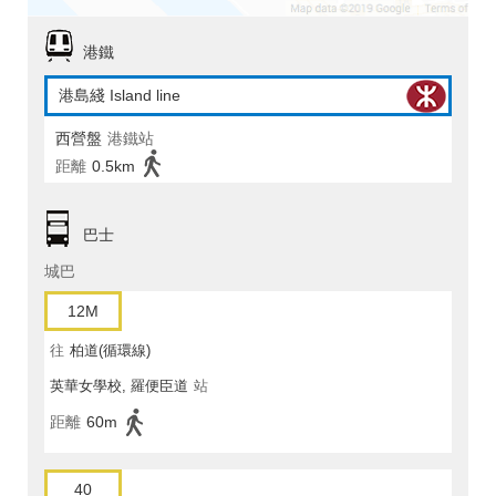
港鐵
港島綫 Island line
西營盤
港鐵站
距離
0.5km
巴士
城巴
12M
往
柏道(循環線)
英華女學校, 羅便臣道
站
距離
60m
40