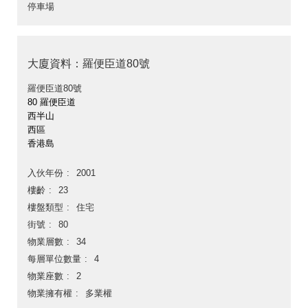
停車場
大廈資料：羅便臣道80號
羅便臣道80號
80 羅便臣道
西半山
西區
香港島
入伙年份
2001
樓齡
23
樓盤類型
住宅
街號
80
物業層數
34
每層單位數量
4
物業座數
2
物業擁有權
多業權