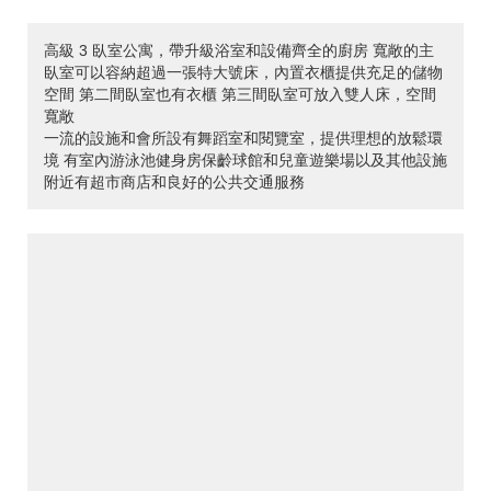
高級 3 臥室公寓，帶升級浴室和設備齊全的廚房 寬敞的主
臥室可以容納超過一張特大號床，內置衣櫃提供充足的儲物
空間 第二間臥室也有衣櫃 第三間臥室可放入雙人床，空間
寬敞
一流的設施和會所設有舞蹈室和閱覽室，提供理想的放鬆環
境 有室內游泳池健身房保齡球館和兒童遊樂場以及其他設施
附近有超市商店和良好的公共交通服務