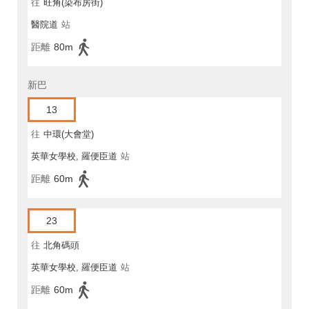
往
旺角(染布房街)
醫院道
站
距離
80m
新巴
13
往
中環(大會堂)
英華女學校, 羅便臣道
站
距離
60m
23
往
北角碼頭
英華女學校, 羅便臣道
站
距離
60m