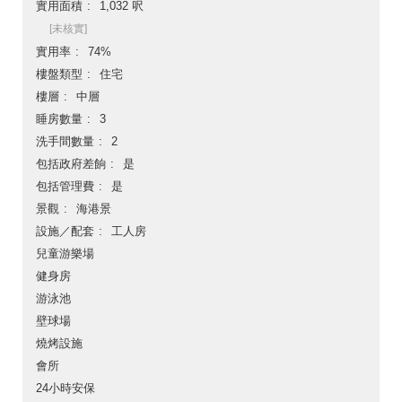
實用面積
1,032 呎
[未核實]
實用率
74%
樓盤類型
住宅
樓層
中層
睡房數量
3
洗手間數量
2
包括政府差餉
是
包括管理費
是
景觀
海港景
設施／配套
工人房
兒童游樂場
健身房
游泳池
壁球場
燒烤設施
會所
24小時安保