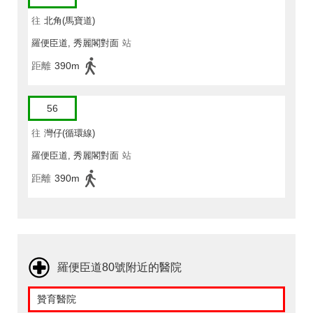
往
北角(馬寶道)
羅便臣道, 秀麗閣對面
站
距離
390m
56
往
灣仔(循環線)
羅便臣道, 秀麗閣對面
站
距離
390m
羅便臣道80號附近的醫院
贊育醫院