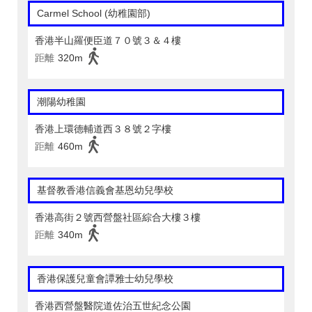
Carmel School (幼稚園部)
香港半山羅便臣道７０號３＆４樓
距離
320m
潮陽幼稚園
香港上環德輔道西３８號２字樓
距離
460m
基督教香港信義會基恩幼兒學校
香港高街２號西營盤社區綜合大樓３樓
距離
340m
香港保護兒童會譚雅士幼兒學校
香港西營盤醫院道佐治五世紀念公園