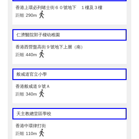
香港上環必列啫士街６０號地下 １樓及３樓
距離
290m
仁濟醫院郭子樑幼稚園
香港西營盤高街９號地下上層（南）
距離
440m
般咸道官立小學
香港般咸道９號Ａ
距離
340m
天主教總堂區學校
香港中環律打街
距離
110m