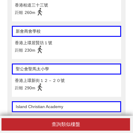
香港柏道三十三號
距離
260m
新會商會學校
香港上環居賢坊１號
距離
230m
聖公會聖馬太小學
香港上環新街１２－２０號
距離
290m
Island Christian Academy
香港必列者士街７０號
查詢類似樓盤
距離
250m