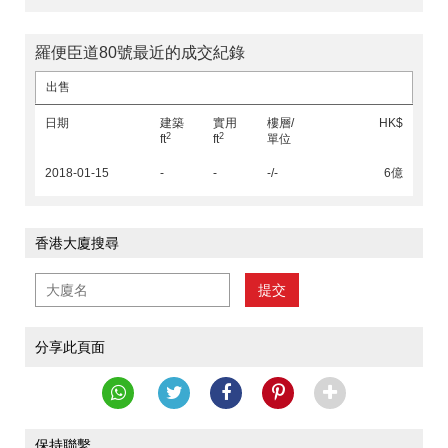
羅便臣道80號最近的成交紀錄
出售
日期
建築
實用
樓層/
HK$
2
2
ft
ft
單位
2018-01-15
-
-
-/-
6億
香港大廈搜尋
提交
分享此頁面
保持聯繫