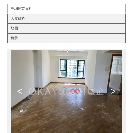
詳細物業資料
大廈資料
地圖
街景
<
>