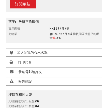
訂閱更新
西半山放盤平均呎價
實用面積
HK$ 67 / 月 / 呎
此物業
@HK$ 56 / 月 / 呎
比較同區放盤平均呎
價
低
16%
加入到我的心水名單
打印此頁
發送電郵給好友
報告錯誤
樓盤在相同大廈
此物業的其它出租盤
(3)
此物業的其它出售盤
(6)