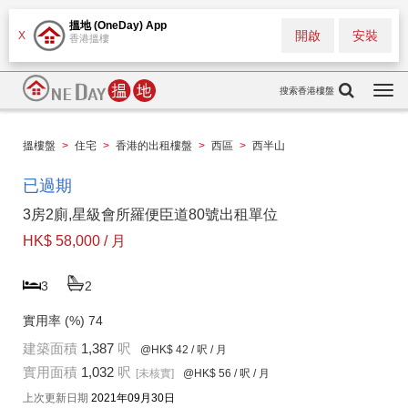
搵地 (OneDay) App
開啟
安裝
X
香港搵樓
搜索香港樓盤
Togg
navi
搵樓盤
>
住宅
>
香港的出租樓盤
>
西區
>
西半山
已過期
3房2廁,星級會所羅便臣道80號出租單位
HK$ 58,000 / 月
3
2
實用率 (%)
74
建築面積
1,387
呎
@HK$ 42
/ 呎 / 月
實用面積
1,032
呎
[未核實]
@HK$ 56
/ 呎 / 月
上次更新日期
2021年09月30日