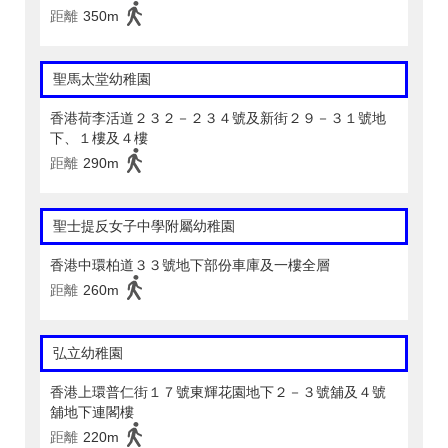
距離
350m
聖馬太堂幼稚園
香港荷李活道２３２－２３４號及新街２９－３１號地
下、１樓及４樓
距離
290m
聖士提反女子中學附屬幼稚園
香港中環柏道３３號地下部份車庫及一樓全層
距離
260m
弘立幼稚園
香港上環普仁街１７號東輝花園地下２－３號舖及４號
舖地下連閣樓
距離
220m