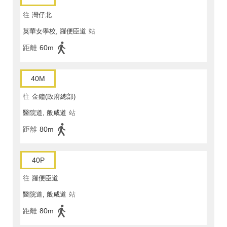
往
灣仔北
英華女學校, 羅便臣道
站
距離
60m
40M
往
金鐘(政府總部)
醫院道, 般咸道
站
距離
80m
40P
往
羅便臣道
醫院道, 般咸道
站
距離
80m