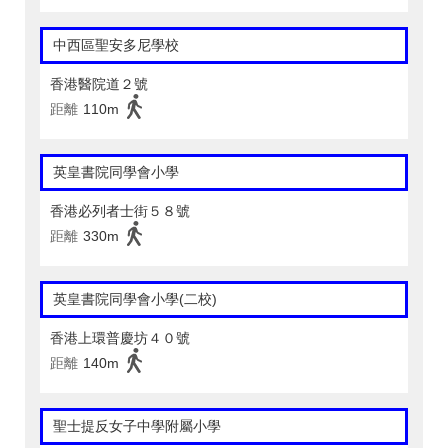
中西區聖安多尼學校
香港醫院道２號
距離
110m
英皇書院同學會小學
香港必列者士街５８號
距離
330m
英皇書院同學會小學(二校)
香港上環普慶坊４０號
距離
140m
聖士提反女子中學附屬小學