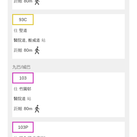
距離
80m
93C
往
堅道
醫院道, 般咸道
站
距離
80m
九巴/城巴
103
往
竹園邨
醫院道
站
距離
80m
103P