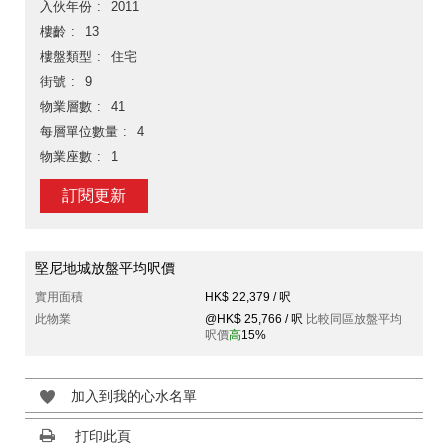
入伙年份
2011
樓齡
13
樓盤類型
住宅
街號
9
物業層數
41
每層單位數量
4
物業座數
1
訂閱更新
堅尼地城放盤平均呎價
實用面積
HK$ 22,379 / 呎
此物業
@HK$ 25,766 / 呎
比較同區放盤平均
呎價
高
15%
加入到我的心水名單
打印此頁