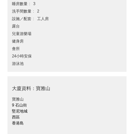
睡房數量
3
洗手間數量
2
設施／配套
工人房
露台
兒童游樂場
健身房
會所
24小時安保
游泳池
大廈資料：寶雅山
寶雅山
9 石山街
堅尼地城
西區
香港島