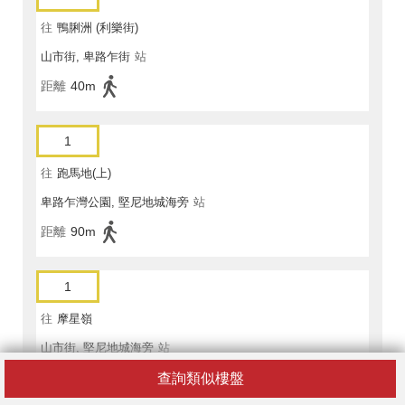
往
鴨脷洲 (利樂街)
山市街, 卑路乍街
站
距離
40m
1
往
跑馬地(上)
卑路乍灣公園, 堅尼地城海旁
站
距離
90m
1
往
摩星嶺
山市街, 堅尼地城海旁
站
距離
70m
查詢類似樓盤