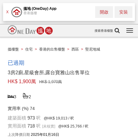
搵地 (OneDay) App
開啟
安裝
X
香港搵樓
搜索香港樓盤
Togg
navi
搵樓盤
>
住宅
>
香港的出售樓盤
>
西區
>
堅尼地城
已過期
3房2廁,星級會所,露台寶雅山出售單位
HK$ 1,900萬
HK$ 1,970萬
3
2
實用率 (%)
74
建築面積
973
呎
@HK$ 19,013
/ 呎
實用面積
718
呎
[未核實]
@HK$ 25,766
/ 呎
上次降價日期
2025年01月16日