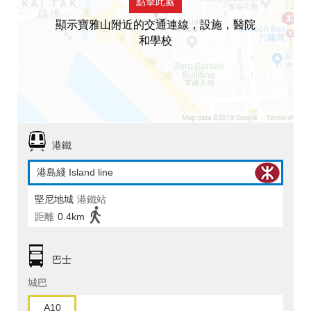
點擊此處
顯示寶雅山附近的交通連線，設施，醫院
和學校
港鐵
港島綫 Island line
堅尼地城
港鐵站
距離
0.4km
巴士
城巴
A10