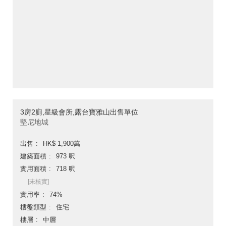
3房2廁,星級會所,露台寶雅山出售單位
堅尼地城
出售
HK$ 1,900萬
建築面積
973 呎
實用面積
718 呎
[未核實]
實用率
74%
樓盤類型
住宅
樓層
中層