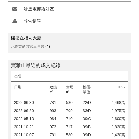
發送電郵給好友
報告錯誤
樓盤在相同大廈
此物業的其它出售盤
(4)
寶雅山最近的成交紀錄
出售
日期
建築
實用
樓層/
HK$
2
2
ft
ft
單位
2022-06-30
781
580
22/D
1,468萬
2022-06-20
963
709
33/D
1,975萬
2022-05-13
964
710
39/C
1,600萬
2021-10-21
973
717
09/B
1,820萬
2021-10-07
781
580
09/D
1,430萬