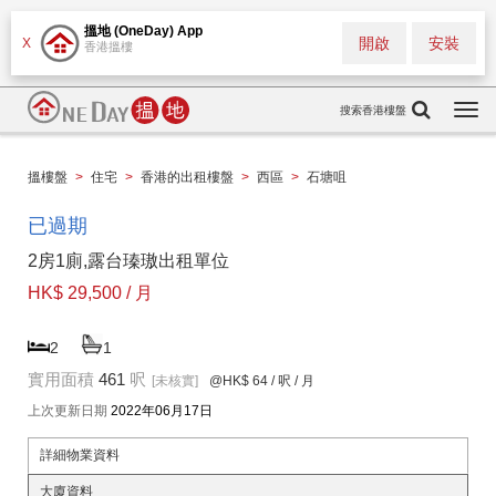
搵地 (OneDay) App
開啟
安裝
X
香港搵樓
搜索香港樓盤
Togg
navi
搵樓盤
>
住宅
>
香港的出租樓盤
>
西區
>
石塘咀
已過期
2房1廁,露台瑧璈出租單位
HK$ 29,500 / 月
2
1
實用面積
461
呎
[未核實]
@HK$ 64
/ 呎 / 月
上次更新日期
2022年06月17日
詳細物業資料
大廈資料