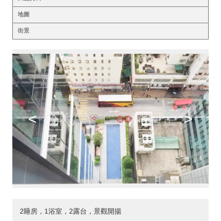
地圖
街景
<
>
2睡房，1浴室，2露台，景觀開揚