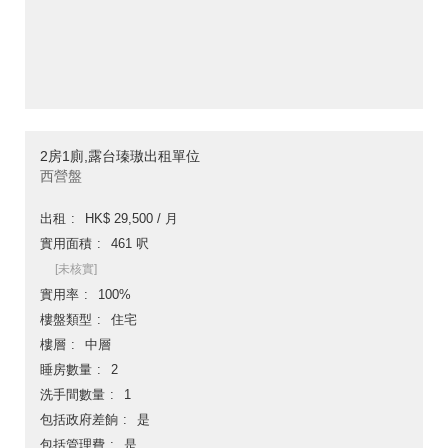
2房1廁,露台瑧璈出租單位
西營盤
出租
HK$ 29,500 / 月
實用面積
461 呎
[未核實]
實用率
100%
樓盤類型
住宅
樓層
中層
睡房數量
2
洗手間數量
1
包括政府差餉
是
包括管理費
是