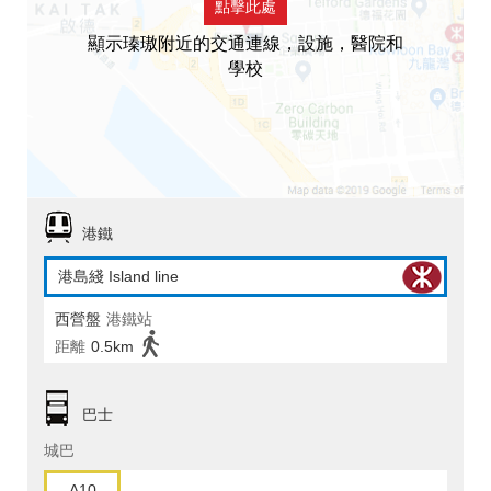
點擊此處
顯示瑧璈附近的交通連線，設施，醫院和
學校
港鐵
港島綫 Island line
西營盤
港鐵站
距離
0.5km
巴士
城巴
A10