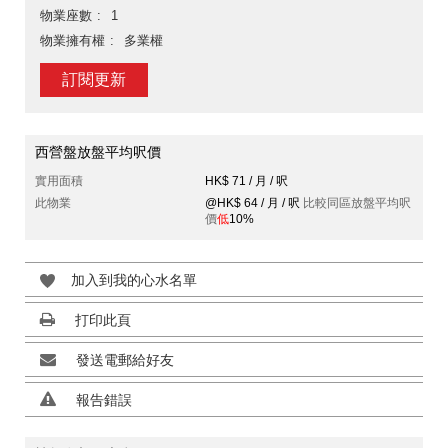
物業座數
1
物業擁有權
多業權
訂閱更新
西營盤放盤平均呎價
實用面積
HK$ 71 / 月 / 呎
此物業
@HK$ 64 / 月 / 呎
比較同區放盤平均呎
價
低
10%
加入到我的心水名單
打印此頁
發送電郵給好友
報告錯誤