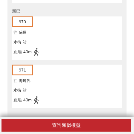
新巴
970
往
蘇屋
水街
站
距離
40m
971
往
海麗邨
水街
站
距離
40m
專線小巴
查詢類似樓盤
45A