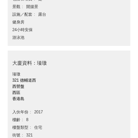
景觀
開揚景
設施／配套
露台
健身房
24小時安保
游泳池
大廈資料：瑧璈
瑧璈
321 德輔道西
西營盤
西區
香港島
入伙年份
2017
樓齡
8
樓盤類型
住宅
街號
321