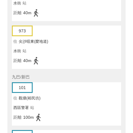
水街
站
距離
40m
973
往
尖沙咀東(麼地道)
水街
站
距離
40m
九巴/新巴
101
往
觀塘(裕民坊)
西區警署
站
距離
100m