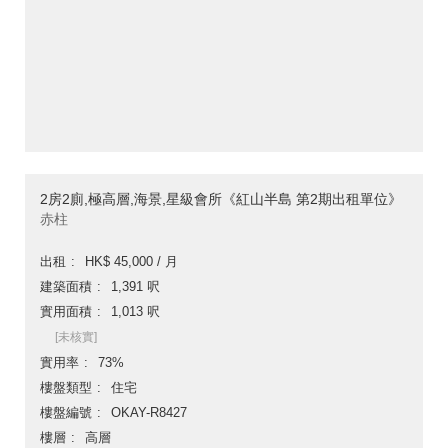
2房2廁,極高層,海景,星級會所《紅山半島 第2期出租單位》
赤柱
出租
HK$ 45,000 / 月
建築面積
1,391 呎
實用面積
1,013 呎
[未核實]
實用率
73%
樓盤類型
住宅
樓盤編號
OKAY-R8427
樓層
高層