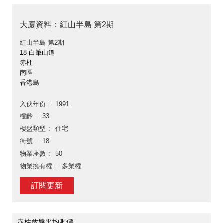
大廈資料：紅山半島 第2期
紅山半島 第2期
18 白筆山道
赤柱
南區
香港島
入伙年份
1991
樓齡
33
樓盤類型
住宅
街號
18
物業座數
50
物業擁有權
多業權
訂閱更新
赤柱放盤平均呎價