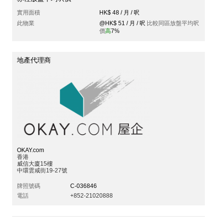
實用面積
HK$ 48 / 月 / 呎
此物業
@HK$ 51 / 月 / 呎
比較同區放盤平均呎
價
高
7%
地產代理商
OKAY.com
香港
威信大廈15樓
中環雲咸街19-27號
牌照號碼
C-036846
電話
+852-21020888