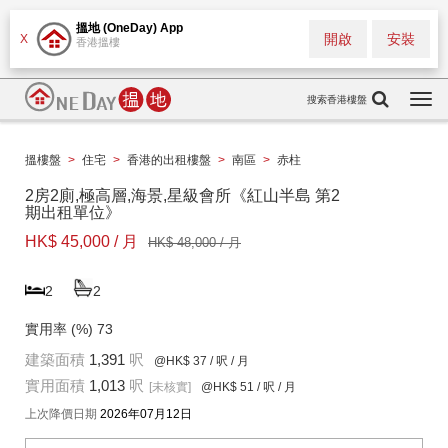
搵地 (OneDay) App
開啟
安裝
X
香港搵樓
搜索香港樓盤
Togg
navi
搵樓盤
>
住宅
>
香港的出租樓盤
>
南區
>
赤柱
2房2廁,極高層,海景,星級會所《紅山半島 第2
期出租單位》
HK$ 45,000 / 月
HK$ 48,000 / 月
2
2
實用率 (%)
73
建築面積
1,391
呎
@HK$ 37
/ 呎 / 月
實用面積
1,013
呎
[未核實]
@HK$ 51
/ 呎 / 月
上次降價日期
2026年07月12日