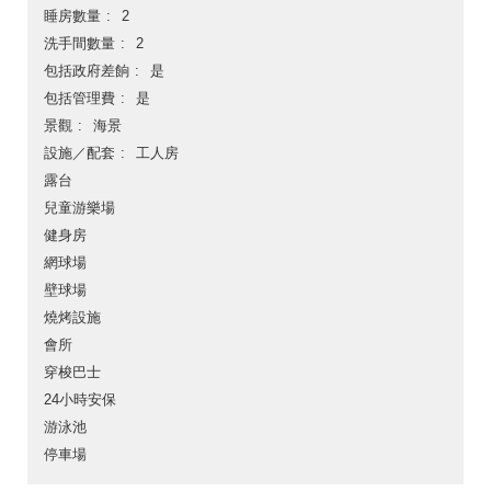
睡房數量
2
洗手間數量
2
包括政府差餉
是
包括管理費
是
景觀
海景
設施／配套
工人房
露台
兒童游樂場
健身房
網球場
壁球場
燒烤設施
會所
穿梭巴士
24小時安保
游泳池
停車場