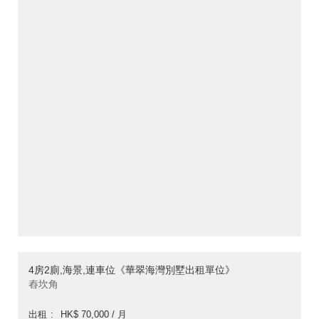
4房2廁,海景,連車位《華翠海灣別墅出租單位》
舂坎角
出租
HK$ 70,000 / 月