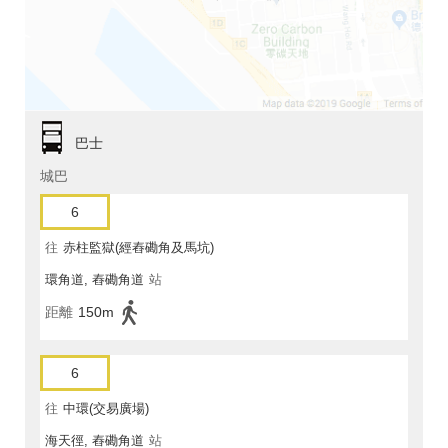
巴士
城巴
6
往
赤柱監獄(經舂磡角及馬坑)
環角道, 舂磡角道
站
距離
150m
6
往
中環(交易廣場)
海天徑, 舂磡角道
站