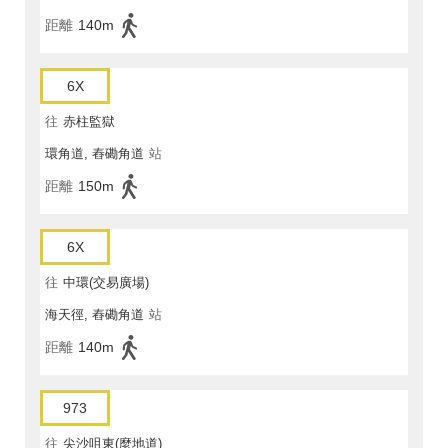
距離
140m
6X
往
赤柱監獄
環角道, 舂磡角道
站
距離
150m
6X
往
中環(交易廣場)
海天徑, 舂磡角道
站
距離
140m
973
往
尖沙咀東(麼地道)