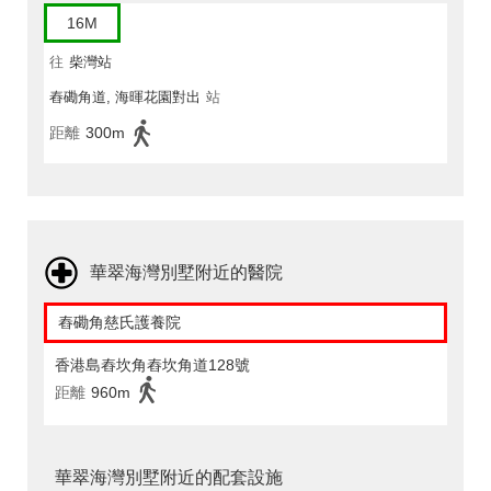
16M
往
柴灣站
舂磡角道, 海暉花園對出
站
距離
300m
華翠海灣別墅附近的醫院
舂磡角慈氏護養院
香港島舂坎角舂坎角道128號
距離
960m
華翠海灣別墅附近的配套設施