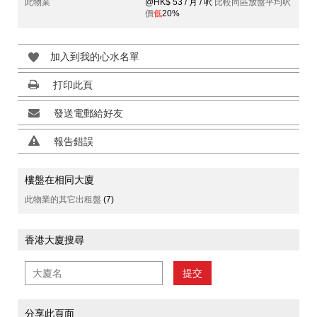
此物業
@HK$ 53 / 月 / 呎
比較同區放盤平均呎
價
低
20%
加入到我的心水名單
打印此頁
發送電郵給好友
報告錯誤
樓盤在相同大廈
此物業的其它出租盤
(7)
香港大廈搜尋
提交
分享此頁面