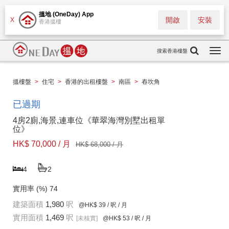
搵地 (OneDay) App
開啟
安裝
X
香港搵樓
搜索香港樓盤
Togg
navi
搵樓盤
>
住宅
>
香港的出租樓盤
>
南區
>
舂坎角
已過期
4房2廁,海景,連車位《華翠海灣別墅出租單
位》
HK$ 70,000 / 月
HK$ 68,000 / 月
4
2
實用率 (%)
74
建築面積
1,980
呎
@HK$ 39
/ 呎 / 月
實用面積
1,469
呎
[未核實]
@HK$ 53
/ 呎 / 月