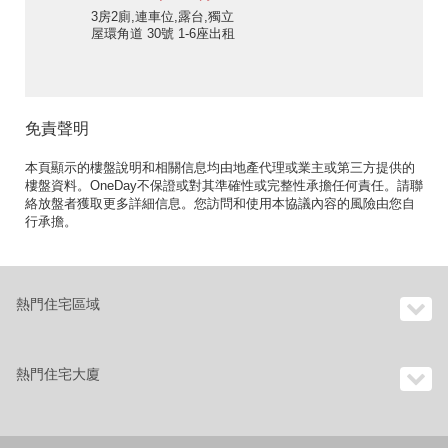
3房2廁,連車位,露台,獨立
屋環角道 30號 1-6座出租
單位
免責聲明
本頁顯示的樓盤說明和相關信息均由地產代理或業主或第三方提供的
樓盤資料。OneDay不保證或對其準確性或完整性承擔任何責任。請聯
絡放盤者獲取更多詳細信息。您訪問和使用本協議內容的風險由您自
行承擔。
熱門住宅區域
熱門住宅大廈