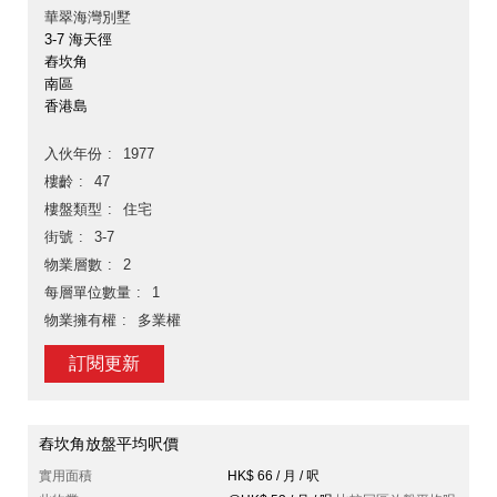
華翠海灣別墅
3-7 海天徑
舂坎角
南區
香港島
入伙年份
1977
樓齡
47
樓盤類型
住宅
街號
3-7
物業層數
2
每層單位數量
1
物業擁有權
多業權
訂閱更新
舂坎角放盤平均呎價
實用面積
HK$ 66 / 月 / 呎