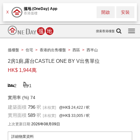
搵地 (OneDay) App
開啟
安裝
X
香港搵樓
搜索香港樓盤
Togg
navi
搵樓盤
>
住宅
>
香港的出售樓盤
>
西區
>
西半山
2房1廁,露台CASTLE ONE BY V出售單位
HK$ 1,944萬
2
1
實用率 (%)
74
建築面積
796
呎
[未核實]
@HK$ 24,422
/ 呎
實用面積
589
呎
[未核實]
@HK$ 33,005
/ 呎
上次更新日期
2026年08月09日
詳細物業資料