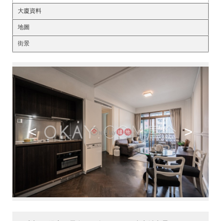
大廈資料
地圖
街景
<
>