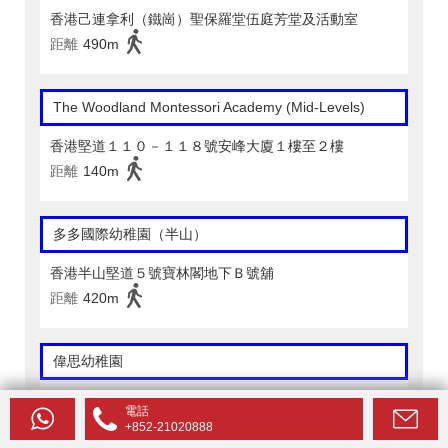
香港己連拿利（鐵崗）聖保羅堂伍庭芳堂及活動室
距離
490m
The Woodland Montessori Academy (Mid-Levels)
香港堅道１１０－１１８號安峰大廈１樓至２樓
距離
140m
多多國際幼稚園（半山）
香港半山堅道５號寶林閣地下Ｂ號舖
距離
420m
偉思幼稚園
香港中環堅道１２９－１３３號地庫一至三層
電話
距離
170m
+852-21020888