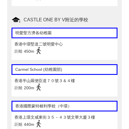
CASTLE ONE BY V附近的學校
明愛聖方濟各幼稚園
香港中環堅道二號明愛中心
距離
450m
Carmel School (幼稚園部)
香港半山羅便臣道７０號３＆４樓
距離
200m
香港國際蒙特梭利學校（中環）
香港上環文咸東街３５－４３號文華大廈３樓
距離
440m