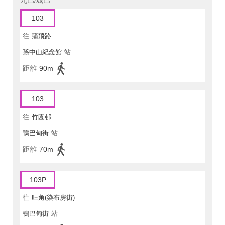
九巴/城巴
103
往
蒲飛路
孫中山紀念館
站
距離
90m
103
往
竹園邨
鴨巴甸街
站
距離
70m
103P
往
旺角(染布房街)
鴨巴甸街
站