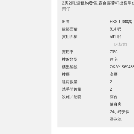
2房2廁,連租約發售,露台嘉薈軒出售單
灣仔
出售
HK$ 1,380萬
建築面積
814 呎
實用面積
591 呎
[未核實]
實用率
73%
樓盤類型
住宅
樓盤編號
OKAY-S6943
樓層
高層
睡房數量
2
洗手間數量
2
設施／配套
露台
健身房
24小時安保
游泳池