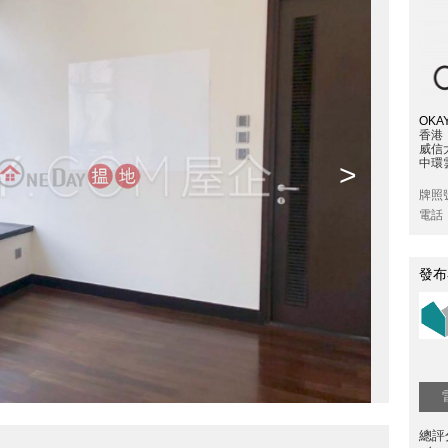
OKAY
香港
威信
中環雲
>
牌照
電話
發布
總評