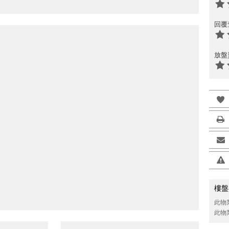
回覆
放盤
樓盤
此物
此物