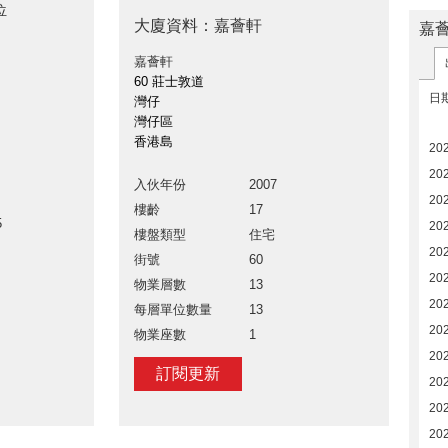
位
大廈資料：嘉薈軒
嘉
嘉薈軒
60 莊士敦道
日
灣仔
灣仔區
香港島
20
20
入伙年份
2007
20
樓齡
17
5
20
樓盤類型
住宅
20
街號
60
20
物業層數
13
20
每層單位數量
13
20
物業座數
1
20
訂閱更新
20
20
202