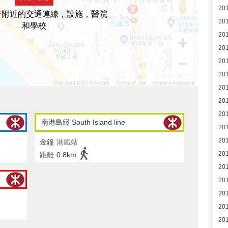
20
軒附近的交通連線，設施，醫院
20
和學校
20
20
20
201
201
201
20
南港島綫 South Island line
20
20
金鐘
港鐵站
20
距離
0.8km
20
20
20
20
20