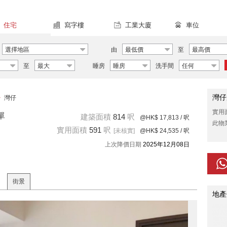
住宅
寫字樓
工業大廈
車位
選擇地區
由
最低價
至
最高價
至
最大
睡房
睡房
洗手間
任何
灣仔
>
灣仔
實用
單
建築面積
814
呎
@HK$ 17,813
/ 呎
此物
實用面積
591
呎
[未核實]
@HK$ 24,535
/ 呎
上次降價日期
2025年12月08日
街景
地產