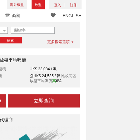
海外樓盤
放盤
登入
註冊
商舖
ENGLISH
搜索
更多搜索選項
放盤平均呎價
面積
HK$ 23,084 / 呎
業
@HK$ 24,535 / 呎
比較同區
放盤平均呎價
高
6%
立即查詢
代理商