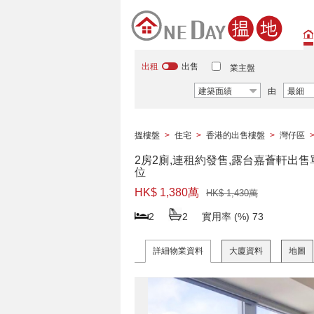
出租
出售
業主盤
建築面績
由
最細
搵樓盤
>
住宅
>
香港的出售樓盤
>
灣仔區
2房2廁,連租約發售,露台嘉薈軒出售
位
HK$ 1,380萬
HK$ 1,430萬
2
2
實用率 (%)
73
詳細物業資料
大廈資料
地圖