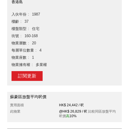
香港島
入伙年份
1987
樓齡
37
樓盤類型
住宅
街號
160-168
物業層數
20
每層單位數量
4
物業座數
1
物業擁有權
多業權
訂閱更新
蘇豪區放盤平均呎價
實用面積
HK$ 24,442 / 呎
此物業
@HK$ 26,829 / 呎
比較同區放盤平均
呎價
高
10%