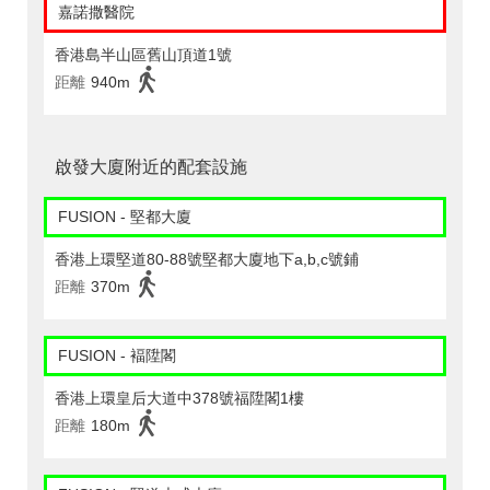
嘉諾撒醫院
香港島半山區舊山頂道1號
距離
940m
啟發大廈附近的配套設施
FUSION - 堅都大廈
香港上環堅道80-88號堅都大廈地下a,b,c號鋪
距離
370m
FUSION - 褔陞閣
香港上環皇后大道中378號福陞閣1樓
距離
180m