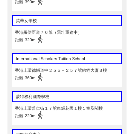
距離
390m
英華女學校
香港羅便臣道７６號（舊址重建中）
距離
320m
International Scholars Tuition School
香港上環德輔道中２５５－２５７號錦甡大廈３樓
距離
360m
蒙特梭利國際學校
香港上環普仁街１７號東輝花園１樓１室及閣樓
距離
220m