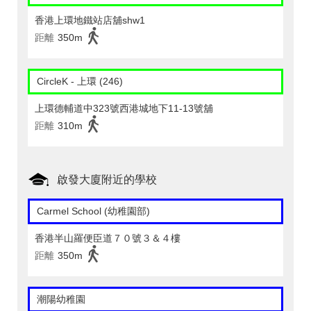
香港上環地鐵站店舖shw1
距離
350m
CircleK - 上環 (246)
上環德輔道中323號西港城地下11-13號舖
距離
310m
啟發大廈附近的學校
Carmel School (幼稚園部)
香港半山羅便臣道７０號３＆４樓
距離
350m
潮陽幼稚園