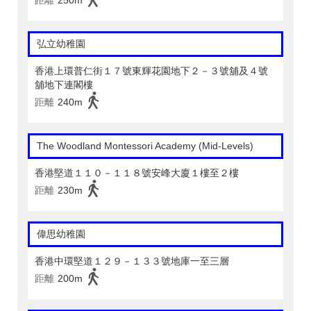
距離
250m
弘立幼稚園
香港上環普仁街１７號東輝花園地下２－３號舖及４號
舖地下連閣樓
距離
240m
The Woodland Montessori Academy (Mid-Levels)
香港堅道１１０－１１８號安峰大廈１樓至２樓
距離
230m
偉思幼稚園
香港中環堅道１２９－１３３號地庫一至三層
距離
200m