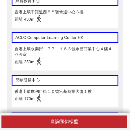
貝智教育中心
香港上環干諾道西５５號會達中心３樓
距離
430m
ACLC Computer Learning Center HK
香港上環永樂街１７７－１８３號永德商業中心４樓４
０６室
距離
250m
昊晴研習中心
香港上環摩利臣街１０號宏基商業大廈１樓
距離
170m
Aunty Lavina Education Centre (Sheung Wan)
查詢類似樓盤
香港上環皇后大道中３０５－３１３號永業中心１樓Ａ