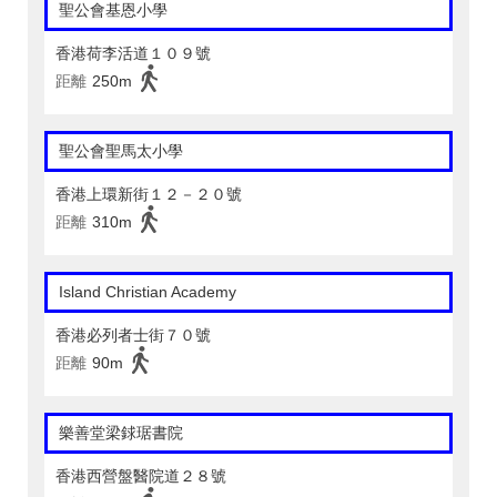
聖公會基恩小學
香港荷李活道１０９號
距離
250m
聖公會聖馬太小學
香港上環新街１２－２０號
距離
310m
Island Christian Academy
香港必列者士街７０號
距離
90m
樂善堂梁銶琚書院
香港西營盤醫院道２８號