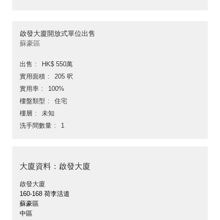
啟發大廈開放式單位出售
蘇豪區
出售
HK$ 550萬
實用面積
205 呎
實用率
100%
樓盤類型
住宅
樓層
未知
洗手間數量
1
大廈資料：啟發大廈
啟發大廈
160-168 荷李活道
蘇豪區
中區