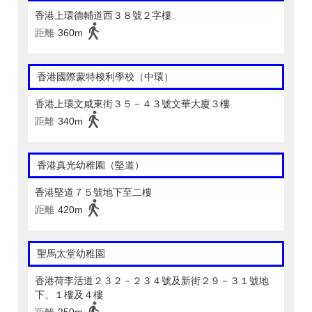
香港上環德輔道西３８號２字樓
距離
360m
香港國際蒙特梭利學校（中環）
香港上環文咸東街３５－４３號文華大廈３樓
距離
340m
香港真光幼稚園（堅道）
香港堅道７５號地下至二樓
距離
420m
聖馬太堂幼稚園
香港荷李活道２３２－２３４號及新街２９－３１號地
下、１樓及４樓