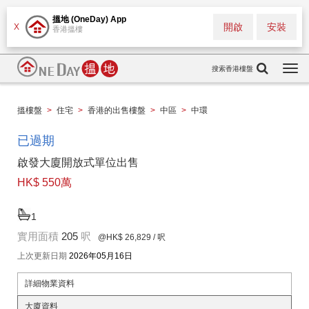
搵地 (OneDay) App
開啟
安裝
X
香港搵樓
搜索香港樓盤
Togg
navi
搵樓盤
>
住宅
>
香港的出售樓盤
>
中區
>
中環
已過期
啟發大廈開放式單位出售
HK$ 550萬
1
實用面積
205
呎
@HK$ 26,829
/ 呎
上次更新日期
2026年05月16日
詳細物業資料
大廈資料