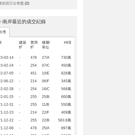
業的其它出售盤
(2)
峰·南岸最近的成交紀錄
出售
期
建築
實用
樓層/
HK$
2
2
ft
ft
單位
23-03-14
-
478
27/A
730萬
23-02-24
-
254
07/C
450萬
22-07-05
-
451
10/E
828萬
22-06-22
-
214
06/F
345萬
22-02-28
-
254
16/C
568萬
22-01-25
-
255
25/B
600萬
21-12-31
-
255
11/B
550萬
21-12-23
-
214
22/F
409萬
21-12-22
-
255
22/B
583.8萬
21-12-06
-
478
25/A
897萬