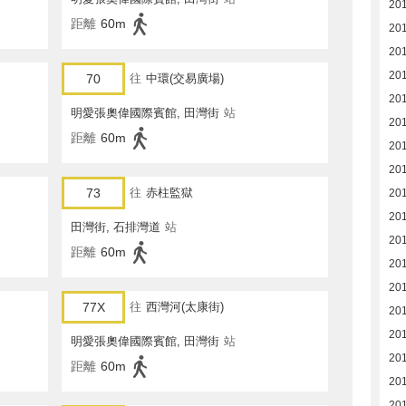
20
距離
60m
20
20
20
70
往
中環(交易廣場)
20
明愛張奧偉國際賓館, 田灣街
站
20
距離
60m
20
20
73
往
赤柱監獄
20
20
田灣街, 石排灣道
站
20
距離
60m
20
20
77X
往
西灣河(太康街)
20
20
明愛張奧偉國際賓館, 田灣街
站
20
距離
60m
20
20