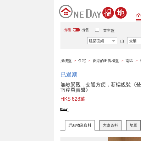
出租
出售
業主盤
建築面績
由
最細
搵樓盤
>
住宅
>
香港的出售樓盤
>
南區
>
已過期
無敵景觀，交通方便，新樓靚裝《登
南岸買賣盤》
HK$ 628萬
1
詳細物業資料
大廈資料
地圖