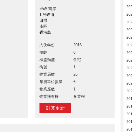
20
登峰·南岸
1 登峰街
20
田灣
202
南區
20
香港島
20
入伙年份
2016
20
樓齡
8
20
樓盤類型
住宅
20
街號
1
20
物業層數
25
20
每層單位數量
6
20
物業座數
1
20
物業擁有權
多業權
20
20
訂閱更新
20
20
201