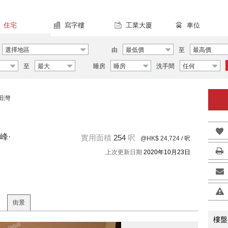
住宅
寫字樓
工業大廈
車位
選擇地區
由
最低價
至
最高價
至
最大
睡房
睡房
洗手間
任何
田灣
峰·
實用面積
254
呎
@HK$ 24,724
/ 呎
上次更新日期
2020年10月23日
街景
樓盤