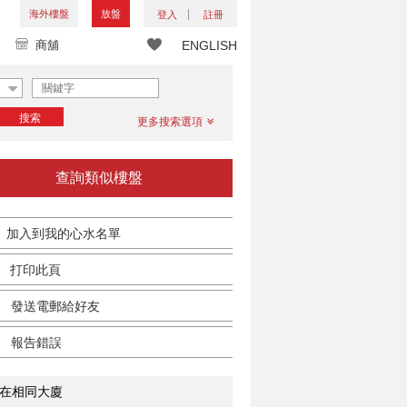
海外樓盤
放盤
登入
註冊
商舖
ENGLISH
搜索
更多搜索選項
查詢類似樓盤
加入到我的心水名單
打印此頁
發送電郵給好友
報告錯誤
在相同大廈