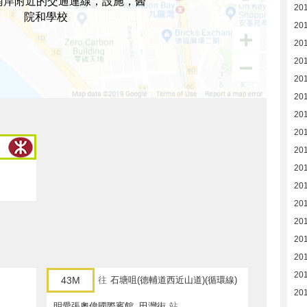
南岸附近的交通連線，設施，醫
201
院和學校
20
20
20
20
20
20
20
20
20
20
20
20
20
20
20
43M
往
石塘咀(德輔道西近山道)(循環線)
20
明愛張奧偉國際賓館, 田灣街
站