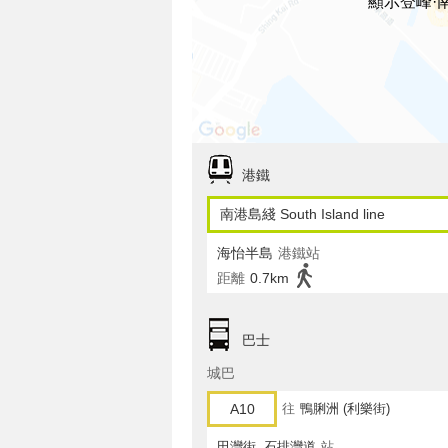
顯示登峰·
港鐵
南港島綫 South Island line
海怡半島
港鐵站
距離
0.7km
巴士
城巴
A10
往
鴨脷洲 (利樂街)
田灣街, 石排灣道
站