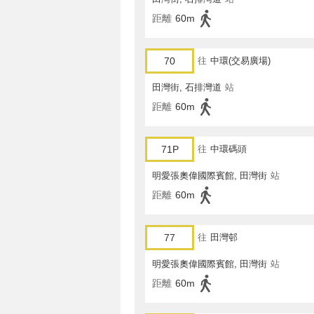
距離
60m
70
往
中環(交易廣場)
田灣街, 石排灣道
站
距離
60m
71P
往
中環碼頭
明愛張奧偉國際賓館, 田灣街
站
距離
60m
77
往
田灣邨
明愛張奧偉國際賓館, 田灣街
站
距離
60m