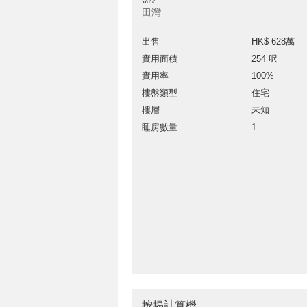
田灣
出售
HK$ 628萬
實用面積
254 呎
實用率
100%
樓盤類型
住宅
樓層
未知
睡房數量
1
按揭計算機