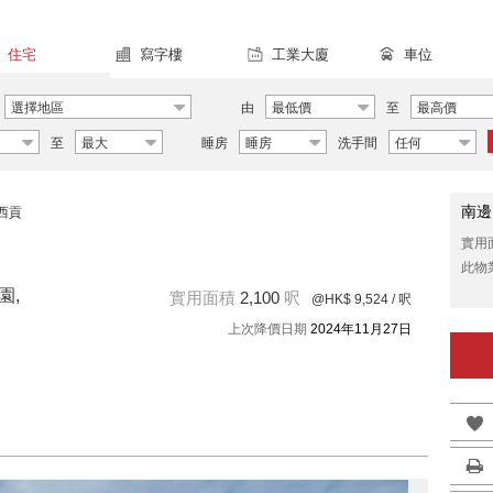
住宅
寫字樓
工業大廈
車位
選擇地區
由
最低價
至
最高價
至
最大
睡房
睡房
洗手間
任何
南邊
西貢
實用
此物
園,
實用面積
2,100
呎
@HK$ 9,524
/ 呎
上次降價日期
2024年11月27日