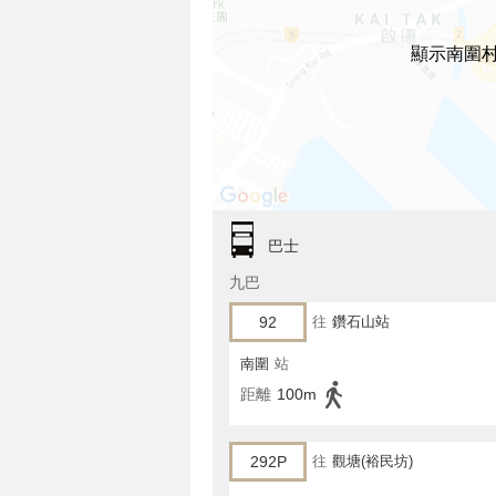
顯示南圍
巴士
九巴
92
往
鑽石山站
南圍
站
距離
100m
292P
往
觀塘(裕民坊)