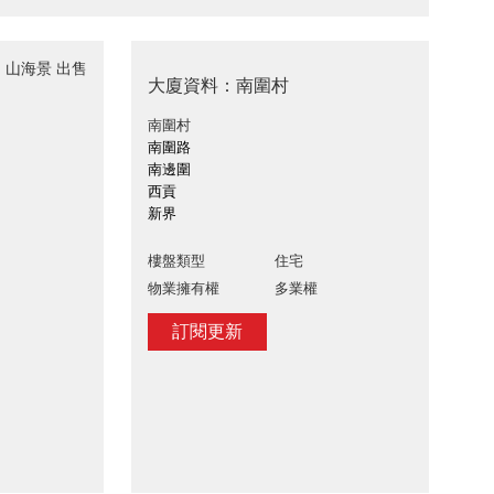
, 山海景 出售
大廈資料：南圍村
南圍村
南圍路
南邊圍
西貢
新界
樓盤類型
住宅
物業擁有權
多業權
訂閱更新