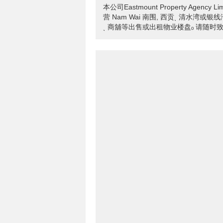
本公司Eastmount Property Age
营 Nam Wai 南围, 西贡ˎ 清水湾或银
ˎ 商舖等出售或出租物业楼盘ₒ 请随时致电T