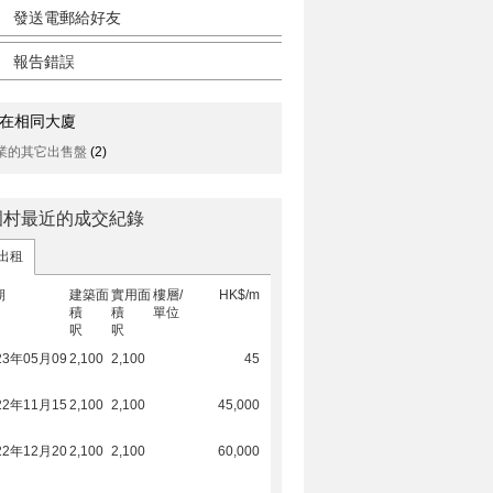
發送電郵給好友
報告錯誤
在相同大廈
業的其它出售盤
(2)
圍村最近的成交紀錄
出租
期
建築面
實用面
樓層/
HK$/m
積
積
單位
呎
呎
23年05月09
2,100
2,100
45
22年11月15
2,100
2,100
45,000
22年12月20
2,100
2,100
60,000