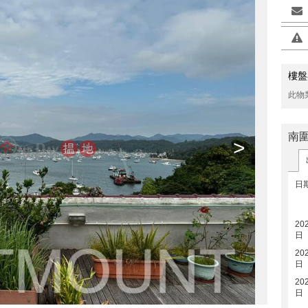
樓盤
此物
南
>
日
20
日
20
日
20
日