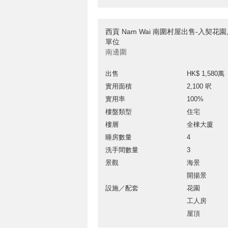
西貢 Nam Wai 南圍村屋出售-入契花園
單位
南邊圍
出售
HK$ 1,580萬
實用面積
2,100 呎
實用率
100%
樓盤類型
住宅
樓層
全棟大廈
睡房數量
4
洗手間數量
3
景觀
海景
開揚景
設施／配套
花園
工人房
屋頂