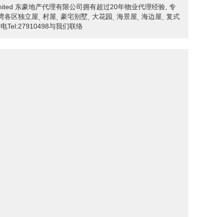
ncy Limited 东豪地产代理有限公司拥有超过20年物业代理经验, 专
线湾各区独立屋ˎ 村屋ˎ 豪宅别墅ˎ 大花园ˎ 海景屋ˎ 海边屋ˎ 复式
el:27910498与我们联络