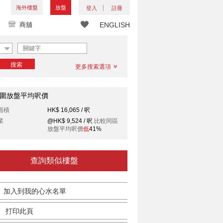
海外樓盤
放盤
登入
註冊
商舖
ENGLISH
搜索
更多搜索選項
圍放盤平均呎價
面積
HK$ 16,065 / 呎
業
@HK$ 9,524 / 呎
比較同區
放盤平均呎價
低
41%
查詢類似樓盤
加入到我的心水名單
打印此頁