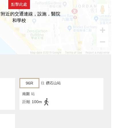
點擊此處
村附近的交通連線，設施，醫院
和學校
96R
往
鑽石山站
南圍
站
距離
100m