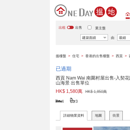
出租
出售
業主盤
建築面績
由
最細
搵樓盤
>
住宅
>
香港的出售樓盤
>
西貢
>
已過期
西貢 Nam Wai 南圍村屋出售-入契花
山海景 出售單位
HK$ 1,580萬
HK$ 1,850萬
4
3
詳細物業資料
地圖
街景