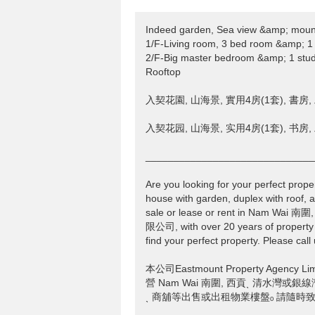
Indeed garden, Sea view &amp; mountai
1/F-Living room, 3 bed room &amp; 1 
2/F-Big master bedroom &amp; 1 stu
Rooftop
入契花園, 山海景, 實用4房(1套), 書房
入契花园, 山海景, 实用4房(1套), 书房
______________________________
Are you looking for your perfect prope
house with garden, duplex with roof, a
sale or lease or rent in Nam Wai 
限公司, with over 20 years of property 
find your perfect property. Please call
本公司Eastmount Property Age
營 Nam Wai 南圍, 西貢ˎ 清水灣或銀
ˎ 商舖等出售或出租物業樓盤ₒ 請隨時致電T