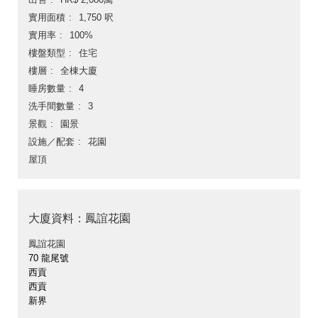
實用面積
1,750 呎
實用率
100%
樓盤類型
住宅
樓層
全棟大廈
睡房數量
4
洗手間數量
3
景觀
園景
設施／配套
花園
屋頂
大廈資料：鳳誼花園
鳳誼花園
70 龍尾號
西貢
西貢
新界