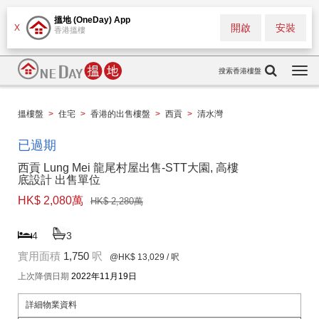
搵地 (OneDay) App
開啟
安裝
X
香港搵樓
搜索香港樓盤
Togg
navi
搵樓盤
>
住宅
>
香港的出售樓盤
>
西貢
>
清水灣
已過期
西貢 Lung Mei 龍尾村屋出售-STT大園, 高樓
底設計 出售單位
HK$ 2,080萬
HK$ 2,280萬
4
3
實用面積
1,750
呎
@HK$ 13,029
/ 呎
上次降價日期
2022年11月19日
詳細物業資料