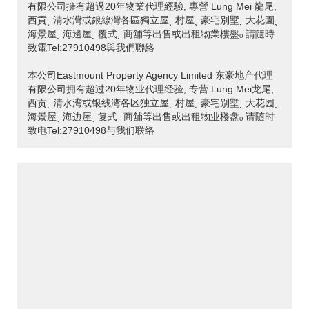
有限公司擁有超過20年物業代理經驗, 專營 Lung Mei 龍尾,
西貢ˎ 清水灣或銀線灣各區獨立屋ˎ 村屋ˎ 豪宅別墅ˎ 大花園ˎ
海景屋ˎ 海邊屋ˎ 覆式ˎ 商舖等出售或出租物業樓盤ₒ 請隨時
致電Tel:27910498與我們聯絡
本公司Eastmount Property Agency Limited 东豪地产代理
有限公司拥有超过20年物业代理经验, 专营 Lung Mei龙尾,
西贡ˎ 清水湾或银线湾各区独立屋ˎ 村屋ˎ 豪宅别墅ˎ 大花园ˎ
海景屋ˎ 海边屋ˎ 复式ˎ 商舖等出售或出租物业楼盘ₒ 请随时
致电Tel:27910498与我们联络