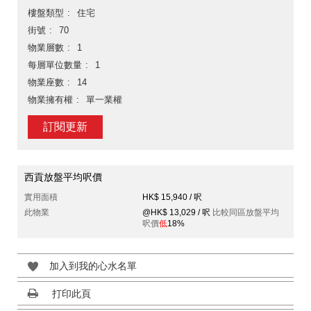
樓盤類型
住宅
街號
70
物業層數
1
每層單位數量
1
物業座數
14
物業擁有權
單一業權
訂閱更新
西貢放盤平均呎價
實用面積
HK$ 15,940 / 呎
此物業
@HK$ 13,029 / 呎
比較同區放盤平均
呎價
低
18%
加入到我的心水名單
打印此頁