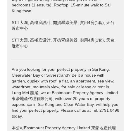
bedrooms (1 ensuite), Rooftop, 15-minute walk to Sai
Kung town
STT大園, 高樓底設計, 開揚翠綠美景, 實用4房(1套), 天台,
近市中心
STT大园, 高楼底设计, 开扬翠绿美景, 实用4房(1套), 天台,
近市中心
___________________________________________________
Are you looking for your perfect property in Sai Kung,
Clearwater Bay or Silverstrand? Be it a house with
garden, duplex with roof, a flat, an apartment, sea view,
waterfront, mountain view, for sale or lease or rent in
Lung Mei 龍尾, we at Eastmount Property Agency Limited
東豪地產代理有限公司, with over 20 years of property
experience in Sai Kung and Clear Water Bay, will help you
find your perfect property. Please call us at Tel: 2791 0498
today.
本公司Eastmount Property Agency Limited 東豪地產代理