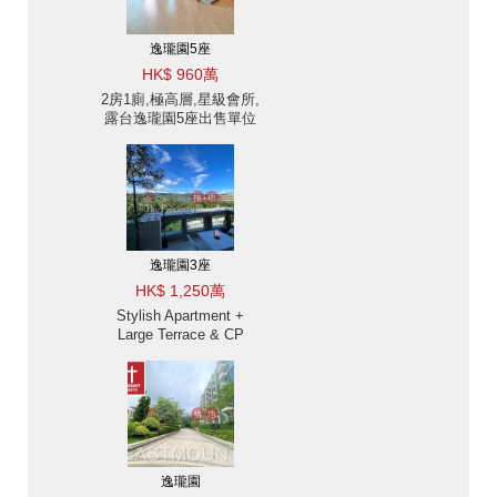
逸瓏園5座
HK$ 960萬
2房1廁,極高層,星級會所,
露台逸瓏園5座出售單位
逸瓏園3座
HK$ 1,250萬
Stylish Apartment +
Large Terrace & CP
逸瓏園