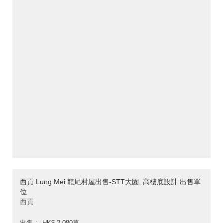
西貢 Lung Mei 龍尾村屋出售-STT大園, 高樓底設計 出售單
位
西貢
出售
HK$ 2,080萬