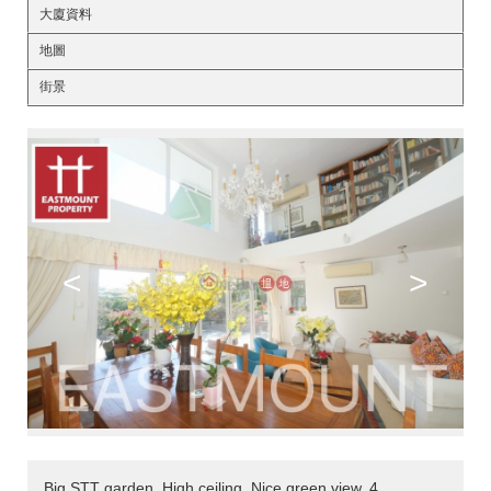
大廈資料
地圖
街景
<
>
Big STT garden, High ceiling, Nice green view, 4