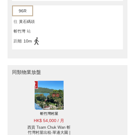
96R
往
黃石碼頭
斬竹灣
站
距離
10m
同類物業放盤
斬竹灣村屋
HK$ 54,000 / 月
西貢 Tsam Chuk Wan 斬
竹灣村屋出租-單邊大園 |