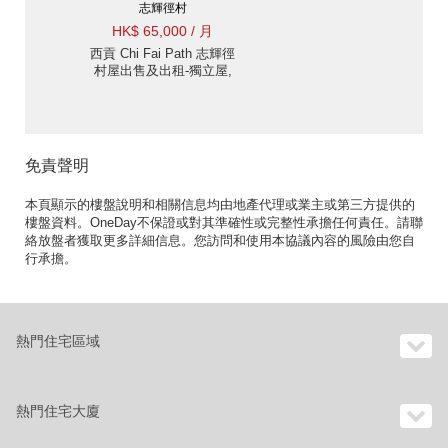
志輝徑村
HK$ 65,000 / 月
西貢 Chi Fai Path 志輝徑
村屋出售及出租-獨立屋,
大閘花園, 高樓底設計 出
租單位
免責聲明
本頁顯示的樓盤說明和相關信息均由地產代理或業主或第三方提供的
樓盤資料。OneDay不保證或對其準確性或完整性承擔任何責任。請聯
絡放盤者獲取更多詳細信息。您訪問和使用本協議內容的風險由您自
行承擔。
熱門住宅區域
熱門住宅大廈