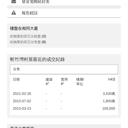
發送電郵給好友
報告錯誤
樓盤在相同大廈
此物業的其它出租盤
(3)
此物業的其它出售盤
(8)
斬竹灣村屋最近的成交紀錄
出售
日期
建築
實用
樓層/
HK$
2
2
ft
ft
單位
2021-02-26
-
-
3,430萬
2015-07-02
-
-
1,800萬
2015-03-23
-
-
100,000