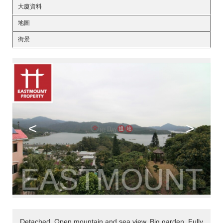
大廈資料
地圖
街景
<
>
Detached, Open mountain and sea view, Big garden, Fully