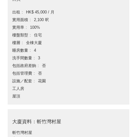
出租
HK$ 45,000 / 月
實用面積
2,100 呎
實用率
100%
樓盤類型
住宅
樓層
全棟大廈
睡房數量
4
洗手間數量
3
包括政府差餉
否
包括管理費
否
設施／配套
花園
工人房
屋頂
大廈資料：斬竹灣村屋
斬竹灣村屋