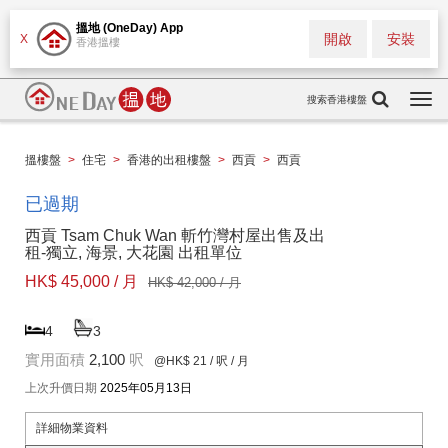
搵地 (OneDay) App
開啟
安裝
X
香港搵樓
搜索香港樓盤
Togg
navi
搵樓盤
>
住宅
>
香港的出租樓盤
>
西貢
>
西貢
已過期
西貢 Tsam Chuk Wan 斬竹灣村屋出售及出
租-獨立, 海景, 大花園 出租單位
HK$ 45,000 / 月
HK$ 42,000 / 月
4
3
實用面積
2,100
呎
@HK$ 21
/ 呎 / 月
上次升價日期
2025年05月13日
詳細物業資料