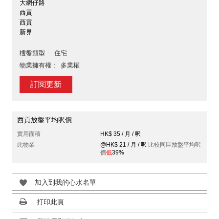
大網仔路
西貢
西貢
新界
樓盤類型
住宅
物業擁有權
多業權
訂閱更新
西貢放盤平均呎價
實用面積
HK$ 35 / 月 / 呎
此物業
@HK$ 21 / 月 / 呎
比較同區放盤平均呎
價
低
39%
加入到我的心水名單
打印此頁