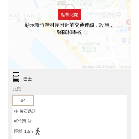
點擊此處
顯示斬竹灣村屋附近的交通連線，設施，
醫院和學校
巴士
九巴
94
往
黃石碼頭
斬竹灣
站
距離
10m