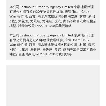
本公司Eastmount Property Agency Limited 東豪地產代理
有限公司擁有超過20年物業代理經驗, 專營 Tsam Chuk
Wan 斬竹灣, 西貢ˎ 清水灣或銀線灣各區獨立屋ˎ 村屋ˎ 豪宅
別墅ˎ 大花園ˎ 海景屋ˎ 海邊屋ˎ 覆式ˎ 商舖等出售或出租物業
樓盤ₒ 請隨時致電Tel:27910498與我們聯絡
本公司Eastmount Property Agency Limited 东豪地产代理
有限公司拥有超过20年物业代理经验, 专营 Tsam Chuk
Wan 斬竹灣, 西贡ˎ 清水湾或银线湾各区独立屋ˎ 村屋ˎ 豪宅
别墅ˎ 大花园ˎ 海景屋ˎ 海边屋ˎ 复式ˎ 商舖等出售或出租物业
楼盘ₒ 请随时致电Tel:27910498与我们联络