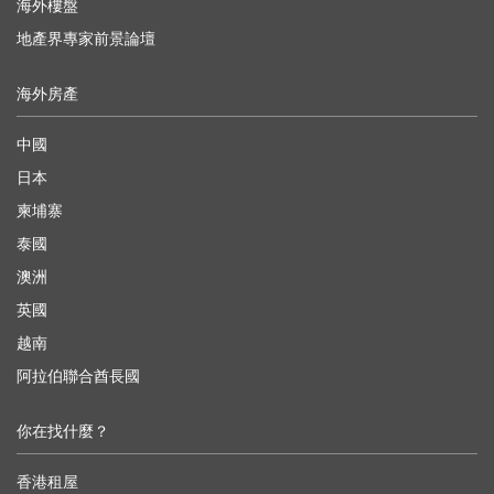
海外樓盤
地產界專家前景論壇
海外房產
中國
日本
柬埔寨
泰國
澳洲
英國
越南
阿拉伯聯合酋長國
你在找什麼？
香港租屋