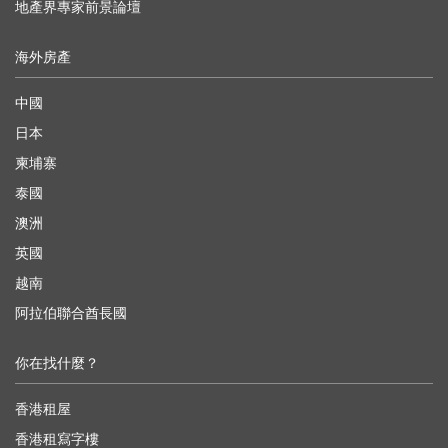
地產界專家前景論壇
海外房產
中國
日本
柬埔寨
泰國
澳洲
英國
越南
阿拉伯聯合酋長國
你在找什麼？
香港租屋
香港租寫字樓