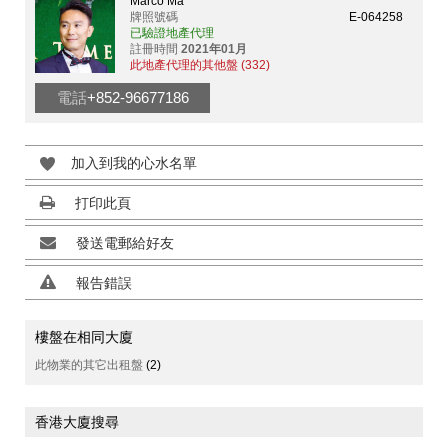
Marco Ma
牌照號碼
E-064258
已驗證地產代理
註冊時間
2021年01月
此地產代理的其他盤 (332)
電話
+852-96677186
加入到我的心水名單
打印此頁
發送電郵給好友
報告錯誤
樓盤在相同大廈
此物業的其它出租盤
(2)
香港大廈搜尋