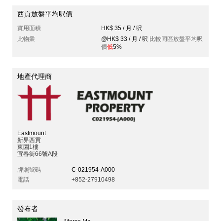
西貢放盤平均呎價
實用面積
HK$ 35 / 月 / 呎
此物業
@HK$ 33 / 月 / 呎
比較同區放盤平均呎
價
低
5%
地產代理商
Eastmount
新界西貢
東園1樓
宜春街66號A段
牌照號碼
C-021954-A000
電話
+852-27910498
發布者