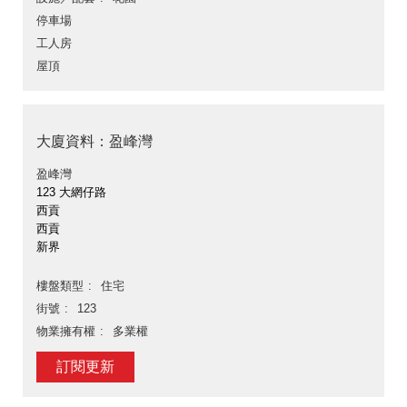
停車場
工人房
屋頂
大廈資料：盈峰灣
盈峰灣
123 大網仔路
西貢
西貢
新界
樓盤類型
住宅
街號
123
物業擁有權
多業權
訂閱更新