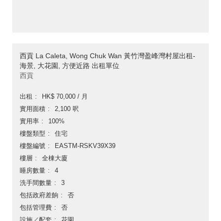
西貢 La Caleta, Wong Chuk Wan 黃竹灣盈峰灣村屋出租-
海景, 大花園, 方便近路 出租單位
西貢
出租
HK$ 70,000 / 月
實用面積
2,100 呎
實用率
100%
樓盤類型
住宅
樓盤編號
EASTM-RSKV39X39
樓層
全棟大廈
睡房數量
4
洗手間數量
3
包括政府差餉
否
包括管理費
否
設施／配套
花園