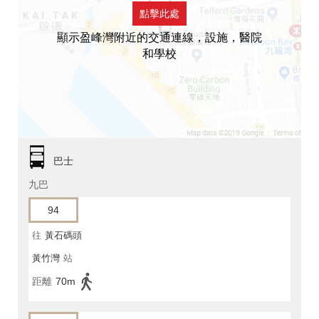
點擊此處
顯示盈峰灣附近的交通連線，設施，醫院
和學校
巴士
九巴
94
往
黃石碼頭
黃竹灣
站
距離
70m