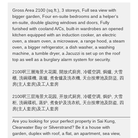
Gross Area 2100 (sq.ft.), 3 storeys, Full sea view with
bigger garden, Four en-suite bedrooms and a helper's
en-suite, double glazing windows and doors, Fully
furished with cooland A/Cs, built-in wardrobes an opened
kitchen equipped with an induction cooker, an electric
oven, a steam oven, a microwave, a range hood, a steam
oven, a bigger refrigerator, a dish washer, a washing
machine, a tumble dryer, a Jacuzzi is set up on the roof
top as well as a burglary alarm system for security.
2100呎三層海景大花園, 開放式廚房, 冷暖空調, 焗爐, 大雪
櫃, 洗碗碟機, 蒸爐, 煮食爐及洗衣機, 天台按摩池及防盜, 四
房(主人套房)及工人套房
2100呎三层海景大花园, 开放式厨房, 冷暖空调, 焗炉, 大雪
柜, 洗碗碟机, 蒸炉, 煮食炉及洗衣机, 天台按摩池及防盗, 四
房(主人套房)及工人套房
___________________________________________________
Are you looking for your perfect property in Sai Kung,
Clearwater Bay or Silverstrand? Be it a house with
garden, duplex with roof, a flat, an apartment, sea view,