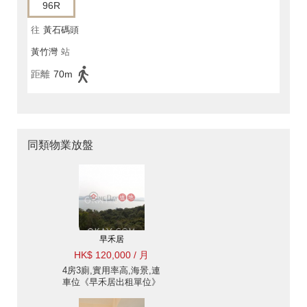
96R
往
黃石碼頭
黃竹灣
站
距離
70m
同類物業放盤
早禾居
HK$ 120,000 / 月
4房3廁,實用率高,海景,連
車位《早禾居出租單位》