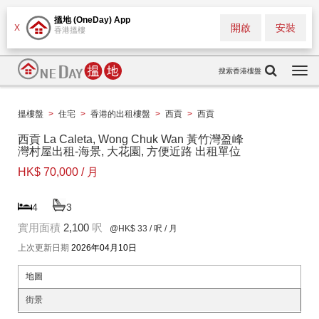
搵地 (OneDay) App
開啟
安裝
X
香港搵樓
搜索香港樓盤
Togg
navi
搵樓盤
>
住宅
>
香港的出租樓盤
>
西貢
>
西貢
西貢 La Caleta, Wong Chuk Wan 黃竹灣盈峰
灣村屋出租-海景, 大花園, 方便近路 出租單位
HK$ 70,000 / 月
4
3
實用面積
2,100
呎
@HK$ 33
/ 呎 / 月
上次更新日期
2026年04月10日
地圖
街景