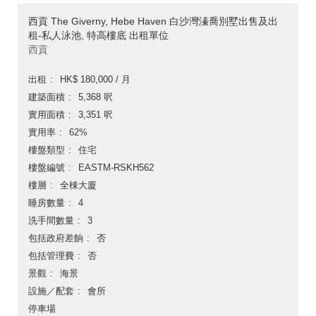
西貢 The Giverny, Hebe Haven 白沙灣溱喬別墅出售及出
租-私人泳池, 特高樓底 出租單位
西貢
出租
HK$ 180,000 / 月
建築面積
5,368 呎
實用面積
3,351 呎
實用率
62%
樓盤類型
住宅
樓盤編號
EASTM-RSKH562
樓層
全棟大廈
睡房數量
4
洗手間數量
3
包括政府差餉
否
包括管理費
否
景觀
海景
設施／配套
會所
停車場