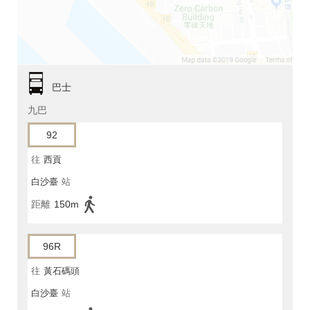
巴士
九巴
92
往
西貢
白沙臺
站
距離
150m
96R
往
黃石碼頭
白沙臺
站