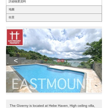
詳細物業資料
地圖
街景
<
>
The Giverny is located at Hebe Haven, High ceiling villa,