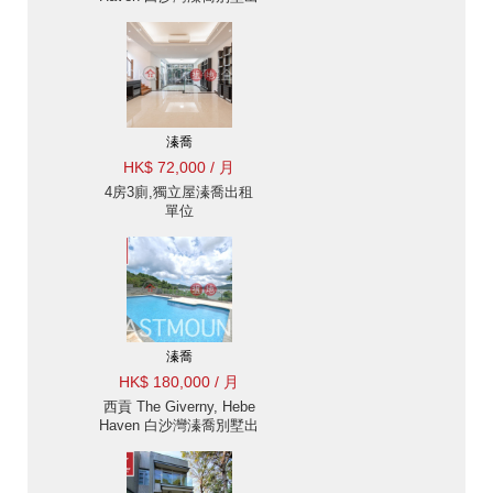
租-保安嚴密, 特高樓底 |
Eastmount Property 東
豪地產 ID:590溱喬出售
單位
溱喬
HK$ 72,000 / 月
4房3廁,獨立屋溱喬出租
單位
溱喬
HK$ 180,000 / 月
西貢 The Giverny, Hebe
Haven 白沙灣溱喬別墅出
售及出租-私人泳池, 特高
樓底 出租單位