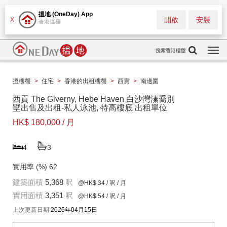
搵地 (OneDay) App
開啟
安裝
X
香港搵樓
搜索香港樓盤
Togg
navi
搵樓盤
>
住宅
>
香港的出租樓盤
>
西貢
>
南邊圍
西貢 The Giverny, Hebe Haven 白沙灣溱喬別
墅出售及出租-私人泳池, 特高樓底 出租單位
HK$ 180,000 / 月
4
3
實用率 (%)
62
建築面積
5,368
呎
@HK$ 34
/ 呎 / 月
實用面積
3,351
呎
@HK$ 54
/ 呎 / 月
上次更新日期
2026年04月15日