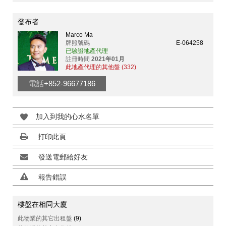
發布者
Marco Ma
牌照號碼
E-064258
已驗證地產代理
註冊時間
2021年01月
此地產代理的其他盤 (332)
電話
+852-96677186
加入到我的心水名單
打印此頁
發送電郵給好友
報告錯誤
樓盤在相同大廈
此物業的其它出租盤
(9)