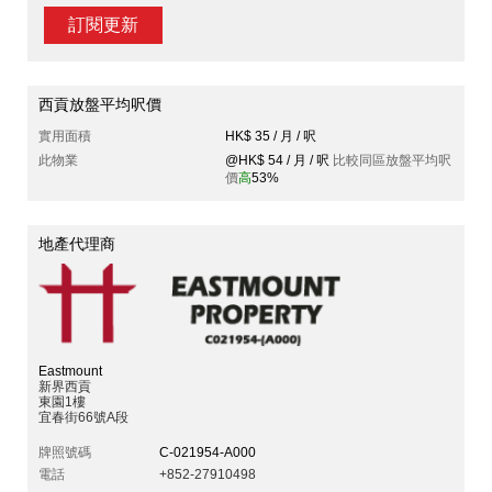
訂閱更新
西貢放盤平均呎價
實用面積
HK$ 35 / 月 / 呎
此物業
@HK$ 54 / 月 / 呎
比較同區放盤平均呎
價
高
53%
地產代理商
Eastmount
新界西貢
東園1樓
宜春街66號A段
牌照號碼
C-021954-A000
電話
+852-27910498