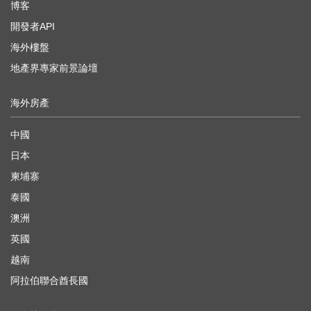
博客
開發者API
海外樓盤
地產界專家前景論壇
海外房產
中國
日本
柬埔寨
泰國
澳洲
英國
越南
阿拉伯聯合酋長國