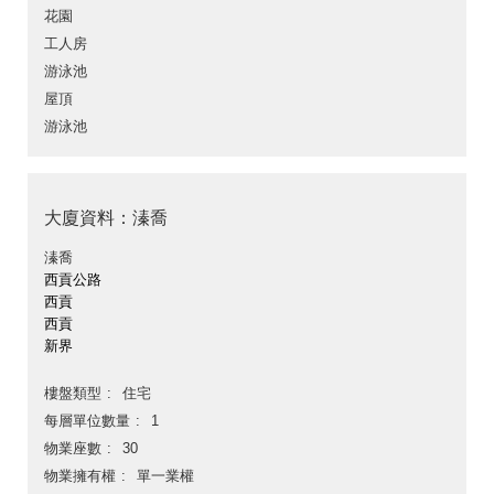
花園
工人房
游泳池
屋頂
游泳池
大廈資料：溱喬
溱喬
西貢公路
西貢
西貢
新界
樓盤類型
住宅
每層單位數量
1
物業座數
30
物業擁有權
單一業權