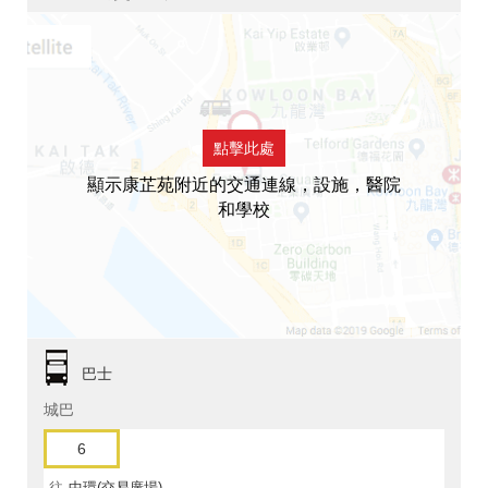
點擊此處
顯示康芷苑附近的交通連線，設施，醫院
和學校
巴士
城巴
6
往
中環(交易廣場)