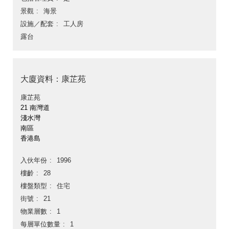
景觀
海景
設施／配套
工人房
露台
大廈資料：康芷苑
康芷苑
21 南灣道
淺水灣
南區
香港島
入伙年份
1996
樓齡
28
樓盤類型
住宅
街號
21
物業層數
1
每層單位數量
1