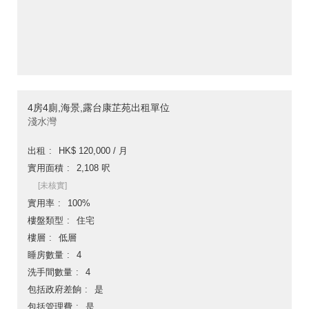
4房4廁,海景,露台康芷苑出租單位
淺水灣
出租
HK$ 120,000 / 月
實用面積
2,108 呎
[未核實]
實用率
100%
樓盤類型
住宅
樓層
低層
睡房數量
4
洗手間數量
4
包括政府差餉
是
包括管理費
是