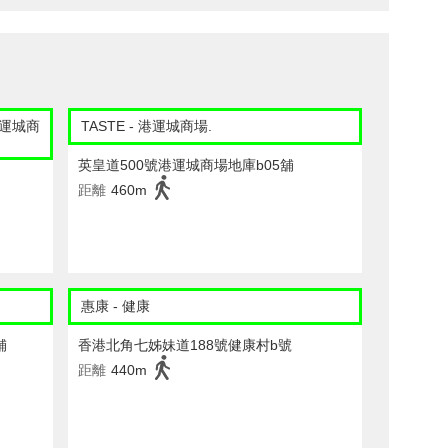
 港運城商
TASTE - 港運城商場.
英皇道500號港運城商場地庫b05舖
距離
460m
惠康 - 健康
舖
香港北角七姊妹道188號健康村b號
距離
440m