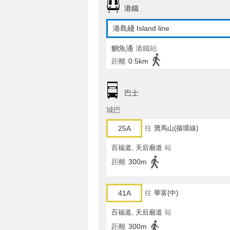
港鐵
港島綫 Island line
鰂魚涌
港鐵站
距離
0.5km
巴士
城巴
25A
往
寶馬山(循環線)
百福道, 天后廟道
站
距離
300m
41A
往
華富(中)
百福道, 天后廟道
站
距離
300m