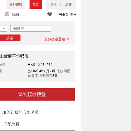
海外樓盤
放盤
登入
註冊
商舖
ENGLISH
搜索
更多搜索選項
山放盤平均呎價
面積
HK$ 45 / 月 / 呎
業
@HK$ 46 / 月 / 呎
比較同區
放盤平均呎價
高
3%
查詢類似樓盤
加入到我的心水名單
打印此頁