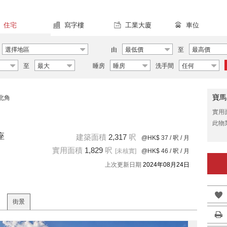
住宅
寫字樓
工業大廈
車位
選擇地區
由
最低價
至
最高價
至
最大
睡房
睡房
洗手間
任何
寶馬
北角
實用
此物
座
建築面積
2,317
呎
@HK$ 37
/ 呎 / 月
實用面積
1,829
呎
[未核實]
@HK$ 46
/ 呎 / 月
上次更新日期
2024年08月24日
街景