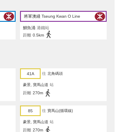
將軍澳綫 Tseung Kwan O Line
鰂魚涌
港鐵站
距離
0.5km
41A
往
北角碼頭
豪景, 寶馬山道
站
距離
270m
85
往
寶馬山(循環線)
豪景, 寶馬山道
站
距離
270m