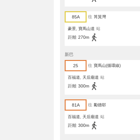
85A
往
筲箕灣
豪景, 寶馬山道
站
距離
270m
新巴
25
往
寶馬山(循環線)
百福道, 天后廟道
站
距離
300m
81A
往
勵德邨
百福道, 天后廟道
站
距離
300m