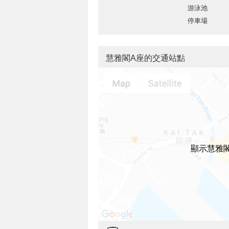
游泳池
停車場
慧雅閣A座的交通站點
顯示慧雅