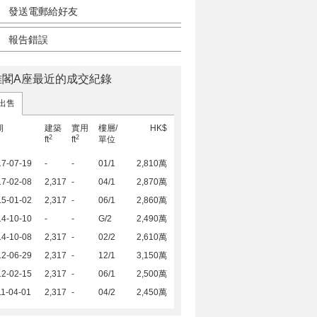
發送電郵給好友
報告錯誤
雅閣A座最近的成交紀錄
出售
期
建築
實用
樓層/
HK$
2
2
ft
ft
單位
17-07-19
-
-
01/1
2,810萬
17-02-08
2,317
-
04/1
2,870萬
15-01-02
2,317
-
06/1
2,860萬
14-10-10
-
-
G/2
2,490萬
14-10-08
2,317
-
02/2
2,610萬
12-06-29
2,317
-
12/1
3,150萬
12-02-15
2,317
-
06/1
2,500萬
1-04-01
2,317
-
04/2
2,450萬