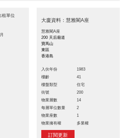
出租單位
大廈資料：慧雅閣A座
慧雅閣A座
 月
200 天后廟道
寶馬山
東區
香港島
入伙年份
1983
樓齡
41
樓盤類型
住宅
街號
200
物業層數
14
每層單位數量
2
物業座數
1
物業擁有權
多業權
訂閱更新