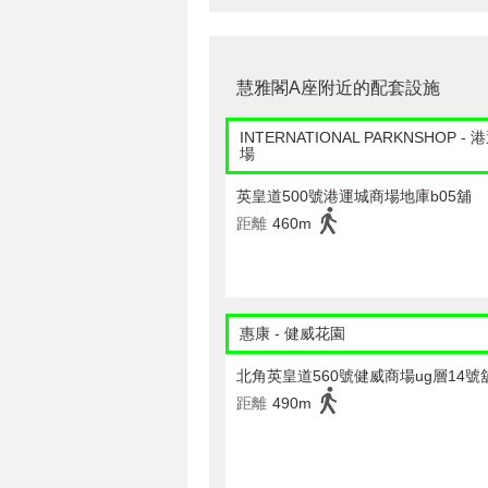
慧雅閣A座附近的配套設施
INTERNATIONAL PARKNSHOP -
場
英皇道500號港運城商場地庫b05舖
距離
460m
惠康 - 健威花園
北角英皇道560號健威商場ug層14號
距離
490m