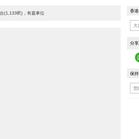
香港
1,133呎)，有蓋車位
分享
保持