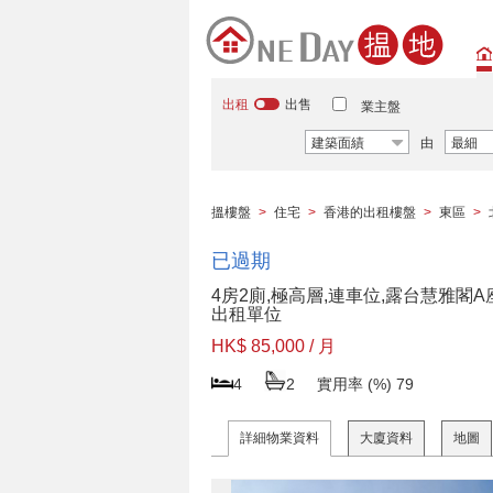
出租
出售
業主盤
建築面績
由
最細
搵樓盤
>
住宅
>
香港的出租樓盤
>
東區
>
已過期
4房2廁,極高層,連車位,露台慧雅閣A
出租單位
HK$ 85,000 / 月
4
2
實用率 (%)
79
詳細物業資料
大廈資料
地圖