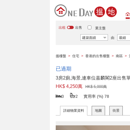
出租
出售
業主盤
建築面績
由
最細
搵樓盤
>
住宅
>
香港的出售樓盤
>
南區
>
已過期
3房2廁,海景,連車位嘉麟閣2座出售
HK$ 4,250萬
HK$ 5,000萬
3
2
實用率 (%)
78
詳細物業資料
地圖
街景