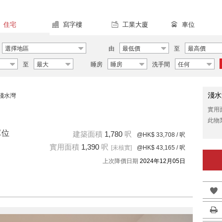
住宅
寫字樓
工業大廈
車位
選擇地區
由
最低價
至
最高價
至
最大
睡房
睡房
洗手間
任何
淺水
淺水灣
實用
此物
單位
建築面積
1,780
呎
@HK$ 33,708
/ 呎
實用面積
1,390
呎
[未核實]
@HK$ 43,165
/ 呎
上次降價日期
2024年12月05日