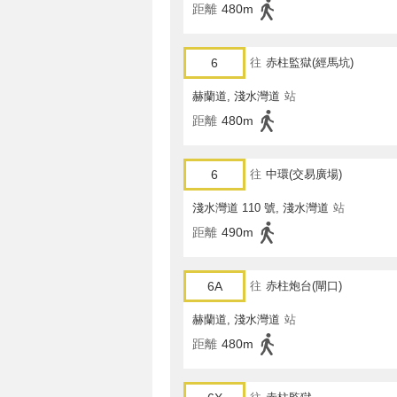
距離
480m
6
往
赤柱監獄(經馬坑)
赫蘭道, 淺水灣道
站
距離
480m
6
往
中環(交易廣場)
淺水灣道 110 號, 淺水灣道
站
距離
490m
6A
往
赤柱炮台(閘口)
赫蘭道, 淺水灣道
站
距離
480m