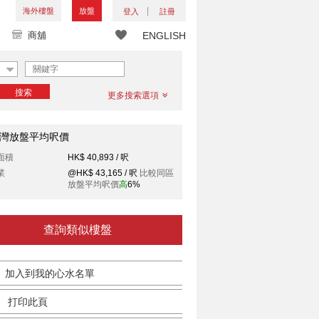
海外樓盤
放盤
登入
註冊
商舖
ENGLISH
搜索
更多搜索選項
灣放盤平均呎價
面積
HK$ 40,893 / 呎
業
@HK$ 43,165 / 呎
比較同區
放盤平均呎價
高
6%
查詢類似樓盤
加入到我的心水名單
打印此頁