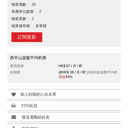
物業層數
26
每層單位數量
2
物業座數
2
物業擁有權
多業權
訂閱更新
西半山放盤平均呎價
實用面積
HK$ 67 / 月 / 呎
此物業
@HK$ 38 / 月 / 呎
比較同區放盤平均呎
價
低
44%
加入到我的心水名單
打印此頁
發送電郵給好友