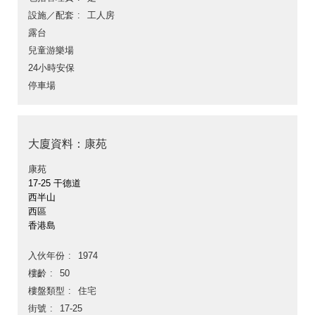
設施／配套
工人房
露台
兒童游樂場
24小時安保
停車場
大廈資料：康苑
康苑
17-25 干德道
西半山
西區
香港島
入伙年份
1974
樓齡
50
樓盤類型
住宅
街號
17-25