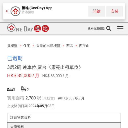
搵地 (OneDay) App
開啟
安裝
X
香港搵樓
搜索香港樓盤
Togg
navi
搵樓盤
>
住宅
>
香港的出租樓盤
>
西區
>
西半山
已過期
3房2廁,連車位,露台《康苑出租單位》
HK$ 85,000 / 月
HK$ 86,000 / 月
3
2
實用面積
2,780
呎
[未核實]
@HK$ 38
/ 呎 / 月
上次降價日期
2024年05月03日
詳細物業資料
大廈資料