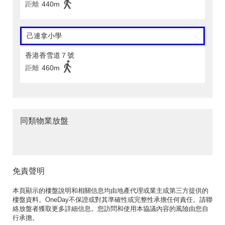
距離
440m
己連拿小學
香港香雪道７號
距離
460m
同類物業放盤
免責聲明
本頁顯示的樓盤說明和相關信息均由地產代理或業主或第三方提供的
樓盤資料。OneDay不保證或對其準確性或完整性承擔任何責任。請聯
絡放盤者獲取更多詳細信息。您訪問和使用本協議內容的風險由您自
行承擔。