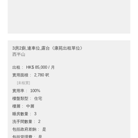
3房2廁,連車位,露台《康苑出租單位》
西半山
出租
HK$ 85,000 / 月
實用面積
2,780 呎
[未核實]
實用率
100%
樓盤類型
住宅
樓層
中層
睡房數量
3
洗手間數量
2
包括政府差餉
是
包括管理費
是