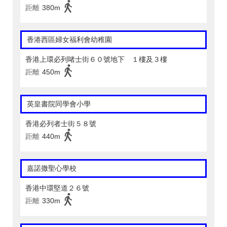
距離
380m
香港西區婦女福利會幼稚園
香港上環必列啫士街６０號地下 １樓及３樓
距離
450m
英皇書院同學會小學
香港必列者士街５８號
距離
440m
嘉諾撒聖心學校
香港中環堅道２６號
距離
330m