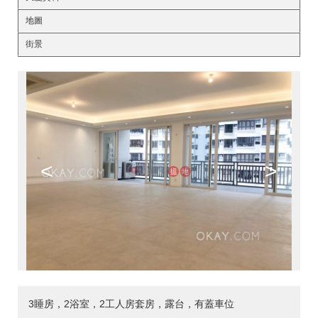
地圖
街景
<
>
3睡房，2浴室，2工人房套房，露台，有蓋車位