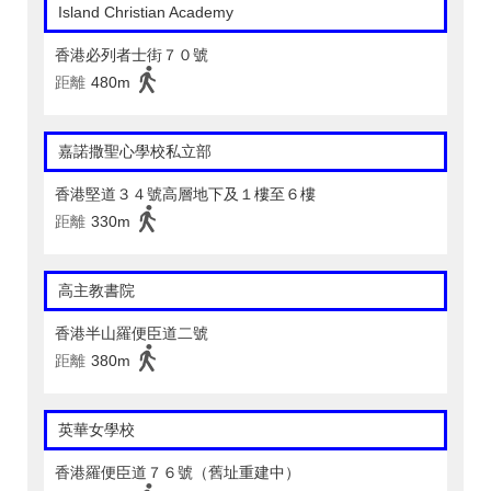
Island Christian Academy
香港必列者士街７０號
距離
480m
嘉諾撒聖心學校私立部
香港堅道３４號高層地下及１樓至６樓
距離
330m
高主教書院
香港半山羅便臣道二號
距離
380m
英華女學校
香港羅便臣道７６號（舊址重建中）