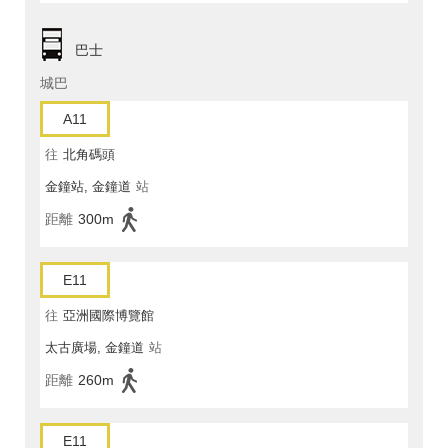
巴士
城巴
A11
往
北角碼頭
金鐘站, 金鐘道
站
距離
300m
E11
往
亞洲國際博覽館
太古廣場, 金鐘道
站
距離
260m
E11