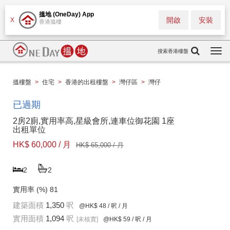
搵地 (OneDay) App
開啟
安裝
X
香港搵樓
搜索香港樓盤
Togg
navi
搵樓盤
>
住宅
>
香港的出租樓盤
>
灣仔區
>
灣仔
已過期
2房2廁,實用率高,星級會所,連車位御花園 1座
出租單位
HK$ 60,000 / 月
HK$ 65,000 / 月
2
2
實用率 (%)
81
建築面積
1,350
呎
@HK$ 48
/ 呎 / 月
實用面積
1,094
呎
[未核實]
@HK$ 59
/ 呎 / 月