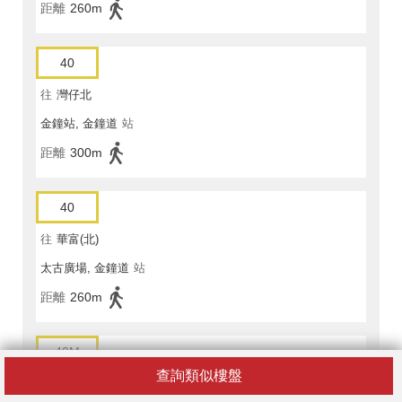
距離
260m
40
往
灣仔北
金鐘站, 金鐘道
站
距離
300m
40
往
華富(北)
太古廣場, 金鐘道
站
距離
260m
40M
查詢類似樓盤
往
金鐘(政府總部)