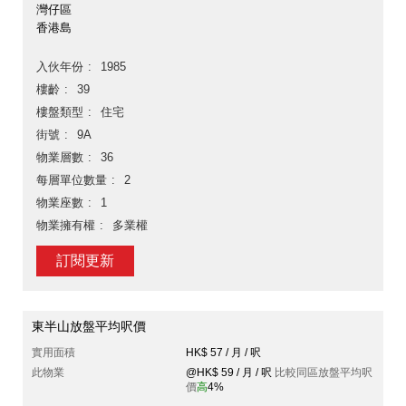
灣仔區
香港島
入伙年份
1985
樓齡
39
樓盤類型
住宅
街號
9A
物業層數
36
每層單位數量
2
物業座數
1
物業擁有權
多業權
訂閱更新
東半山放盤平均呎價
實用面積
HK$ 57 / 月 / 呎
此物業
@HK$ 59 / 月 / 呎
比較同區放盤平均呎
價
高
4%