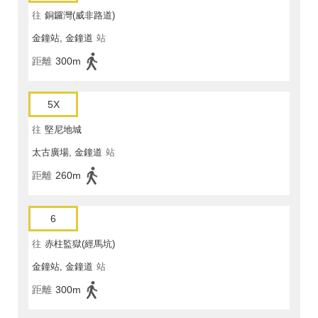
往
銅鑼灣(威非路道)
金鐘站, 金鐘道
站
距離
300m
5X
往
堅尼地城
太古廣場, 金鐘道
站
距離
260m
6
往
赤柱監獄(經馬坑)
金鐘站, 金鐘道
站
距離
300m