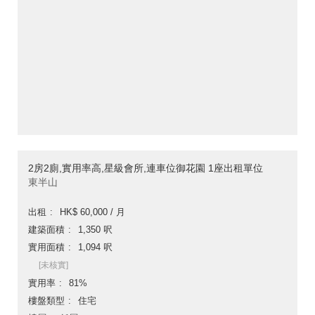
2房2廁,實用率高,星級會所,連車位御花園 1座出租單位
東半山
出租
HK$ 60,000 / 月
建築面積
1,350 呎
實用面積
1,094 呎
[未核實]
實用率
81%
樓盤類型
住宅