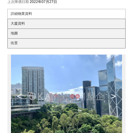
上次降價日期
2022年07月27日
詳細物業資料
大廈資料
地圖
街景
<
>