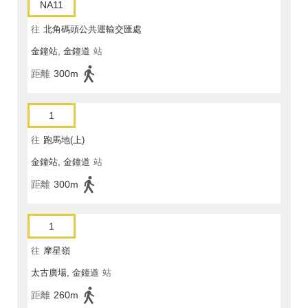
NA11
往
北角碼頭公共運輸交匯處
金鐘站, 金鐘道
站
距離
300m
1
往
跑馬地(上)
金鐘站, 金鐘道
站
距離
300m
1
往
摩星嶺
太古廣場, 金鐘道
站
距離
260m