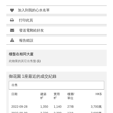
加入到我的心水名單
打印此頁
發送電郵給好友
報告錯誤
樓盤在相同大廈
此物業的其它出售盤
(1)
御花園 1座最近的成交紀錄
出售
日期
建築
實用
樓層/
HK$
2
2
ft
ft
單位
2022-09-28
1,350
1,140
27/B
3,700萬