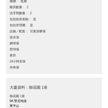
樓層
低層
睡房數量
2
洗手間數量
2
包括政府差餉
是
包括管理費
是
設施／配套
兒童游樂場
游泳池
網球場
壁球場
會所
24小時安保
停車場
大廈資料：御花園 1座
御花園 1座
9A 堅尼地道
東半山