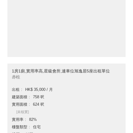
1房1廁,實用率高,星級會所,連車位旭逸居5座出租單位
赤柱
出租
HK$ 35,000 / 月
建築面積
758 呎
實用面積
624 呎
[未核實]
實用率
82%
樓盤類型
住宅