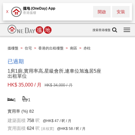
搵地 (OneDay) App
開啟
安裝
X
香港搵樓
搜索香港樓盤
Togg
navi
搵樓盤
>
住宅
>
香港的出租樓盤
>
南區
>
赤柱
已過期
1房1廁,實用率高,星級會所,連車位旭逸居5座
出租單位
HK$ 35,000 / 月
HK$ 34,000 / 月
1
1
實用率 (%)
82
建築面積
758
呎
@HK$ 47
/ 呎 / 月
實用面積
624
呎
[未核實]
@HK$ 58
/ 呎 / 月