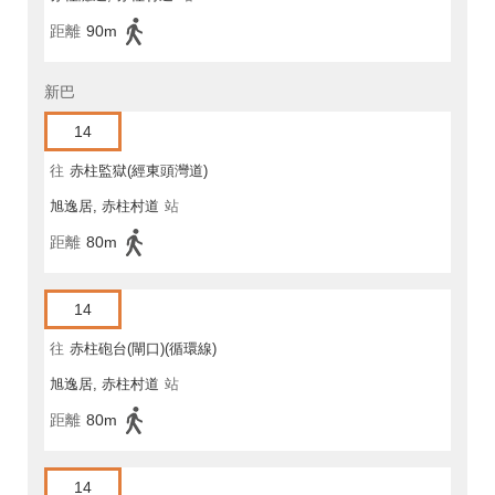
距離
90m
新巴
14
往
赤柱監獄(經東頭灣道)
旭逸居, 赤柱村道
站
距離
80m
14
往
赤柱砲台(閘口)(循環線)
旭逸居, 赤柱村道
站
距離
80m
14