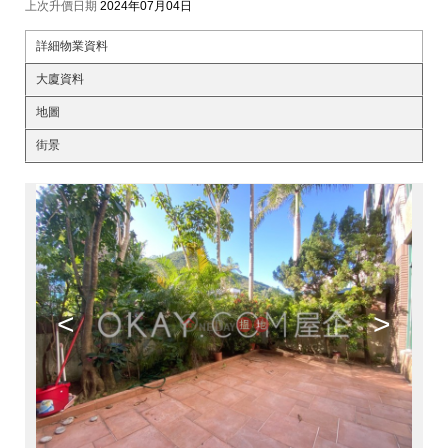
上次升價日期
2024年07月04日
詳細物業資料
大廈資料
地圖
街景
<
>