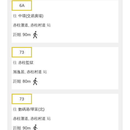
6A
往
中環(交易廣場)
赤柱灘道, 赤柱村道
站
距離
90m
73
往
赤柱監獄
旭逸居, 赤柱村道
站
距離
80m
73
往
數碼港/華富(北)
赤柱灘道, 赤柱村道
站
距離
90m