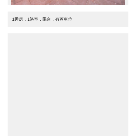
1睡房，1浴室，陽台，有蓋車位