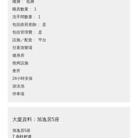
樓層
低層
睡房數量
1
洗手間數量
1
包括政府差餉
是
包括管理費
是
設施／配套
平台
兒童游樂場
健身房
燒烤設施
會所
24小時安保
游泳池
停車場
大廈資料：旭逸居5座
旭逸居5座
7 赤柱村道