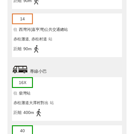
距離
90m
14
往
西灣河(嘉亨灣)公共交通總站
赤柱灘道, 赤柱村道
站
距離
90m
專線小巴
16X
往
柴灣站
赤柱灘道大潭村對出
站
距離
400m
40