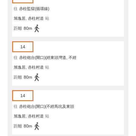
往
赤柱監獄(循環線)
旭逸居, 赤柱村道
站
距離
80m
14
往
赤柱砲台(閘口)(經東頭灣道, 不經
旭逸居, 赤柱村道
站
馬坑)
距離
80m
14
往
赤柱砲台(閘口)(不經馬坑及東頭
旭逸居, 赤柱村道
站
灣道)
距離
80m