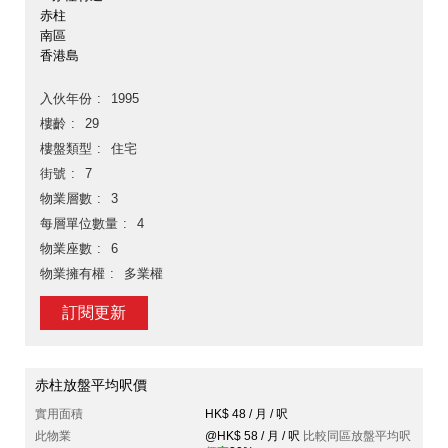
赤柱
南區
香港島
入伙年份
1995
樓齡
29
樓盤類型
住宅
街號
7
物業層數
3
每層單位數量
4
物業座數
6
物業擁有權
多業權
訂閱更新
赤柱放盤平均呎價
實用面積
HK$ 48 / 月 / 呎
此物業
@HK$ 58 / 月 / 呎
比較同區放盤平均呎