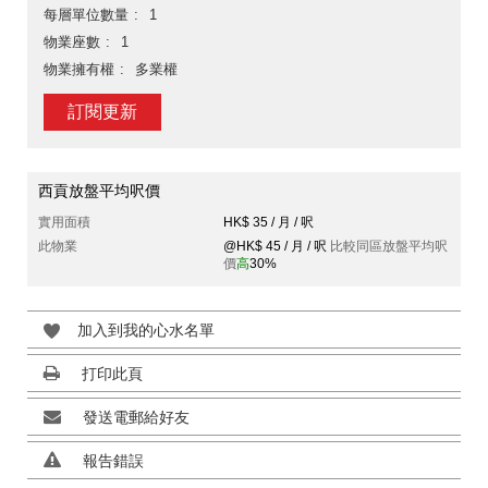
每層單位數量
1
物業座數
1
物業擁有權
多業權
訂閱更新
西貢放盤平均呎價
實用面積
HK$ 35 / 月 / 呎
此物業
@HK$ 45 / 月 / 呎
比較同區放盤平均呎
價
高
30%
加入到我的心水名單
打印此頁
發送電郵給好友
報告錯誤