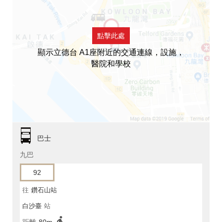
點擊此處
顯示立德台 A1座附近的交通連線，設施，
醫院和學校
巴士
九巴
92
往
鑽石山站
白沙臺
站