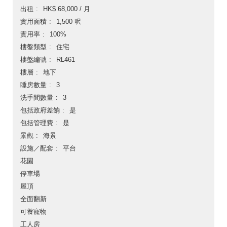
出租
HK$ 68,000 / 月
實用面積
1,500 呎
實用率
100%
樓盤類型
住宅
樓盤編號
RL461
樓層
地下
睡房數量
3
洗手間數量
3
包括政府差餉
是
包括管理費
是
景觀
海景
設施／配套
平台
花園
停車場
屋頂
全面翻新
可養寵物
工人房