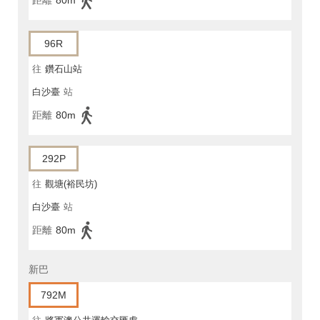
距離
80m
96R
往
鑽石山站
白沙臺
站
距離
80m
292P
往
觀塘(裕民坊)
白沙臺
站
距離
80m
新巴
792M