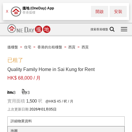
搵地 (OneDay) App
開啟
安裝
X
香港搵樓
搜索香港樓盤
Togg
navi
搵樓盤
>
住宅
>
香港的出租樓盤
>
西貢
>
西貢
已租了
Quality Family Home in Sai Kung for Rent
HK$ 68,000 / 月
3
3
實用面積
1,500
呎
@HK$ 45
/ 呎 / 月
上次更新日期
2026年01月05日
詳細物業資料
地圖