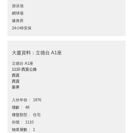
游泳池
網球場
健身房
24小時安保
大廈資料：立德台 A1座
立德台 A1座
1110 西貢公路
西貢
西貢
新界
入伙年份
1976
樓齡
48
樓盤類型
住宅
街號
1110
物業層數
1