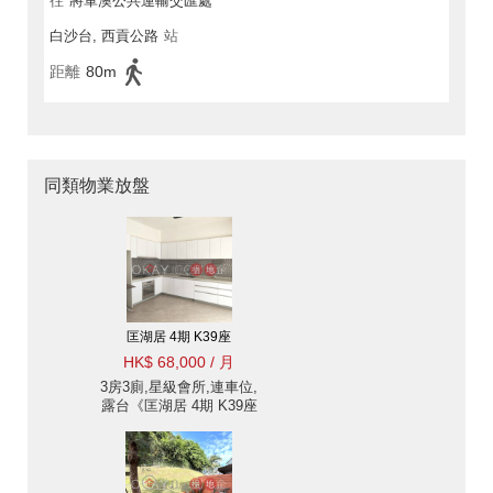
往
將軍澳公共運輸交匯處
白沙台, 西貢公路
站
距離
80m
同類物業放盤
匡湖居 4期 K39座
HK$ 68,000 / 月
3房3廁,星級會所,連車位,
露台《匡湖居 4期 K39座
出租單位》