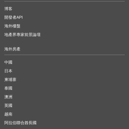
博客
開發者API
海外樓盤
地產界專家前景論壇
海外房產
中國
日本
柬埔寨
泰國
澳洲
英國
越南
阿拉伯聯合酋長國