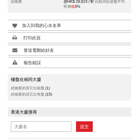
此物業
@HK$ 28,623 / 呎
比較同區放盤平均
呎價
低
9%
加入到我的心水名單
打印此頁
發送電郵給好友
報告錯誤
樓盤在相同大廈
此物業的其它出租盤
(1)
此物業的其它出售盤
(15)
香港大廈搜尋
提交