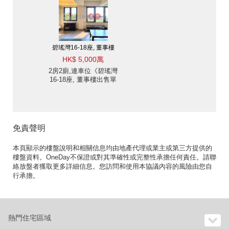
碧瑤灣16-18座, 董事樓
HK$ 5,000萬
2房2廁,連車位《碧瑤灣
16-18座, 董事樓出售單
位》
免責聲明
本頁顯示的樓盤說明和相關信息均由地產代理或業主或第三方提供的
樓盤資料。OneDay不保證或對其準確性或完整性承擔任何責任。請聯
絡放盤者獲取更多詳細信息。您訪問和使用本協議內容的風險由您自
行承擔。
熱門住宅區域