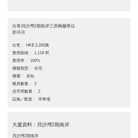
出售貝沙灣2期南岸三房兩廳單位
數碼港
出售
HK$ 3,200萬
實用面積
1,118 呎
實用率
100%
樓盤類型
住宅
樓層
未知
睡房數量
3
洗手間數量
2
設施／配套
停車場
大廈資料：貝沙灣2期南岸
貝沙灣2期南岸