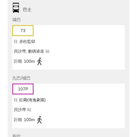
巴士
城巴
73
往
赤柱監獄
貝沙灣, 數碼港道
站
距離
100m
九巴/城巴
107P
往
紅磡(海逸豪園)
貝沙灣
站
距離
100m
新巴