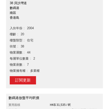
38 貝沙灣道
數碼港
南區
香港島
入伙年份
2004
樓齡
20
樓盤類型
住宅
街號
38
物業層數
44
每層單位數量
2
物業座數
7
物業擁有權
多業權
訂閱更新
數碼港放盤平均呎價
實用面積
HK$ 31,535 / 呎