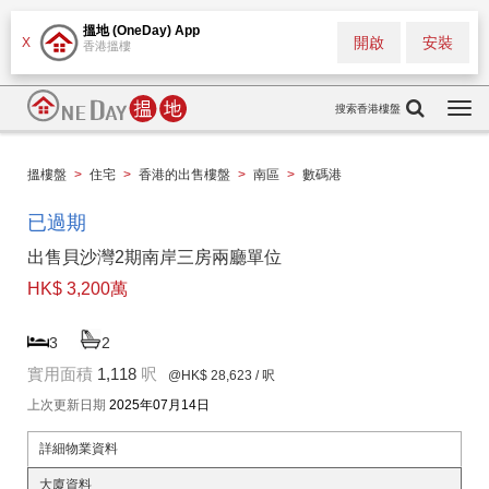
搵地 (OneDay) App
開啟
安裝
X
香港搵樓
搜索香港樓盤
Togg
navi
搵樓盤
>
住宅
>
香港的出售樓盤
>
南區
>
數碼港
已過期
出售貝沙灣2期南岸三房兩廳單位
HK$ 3,200萬
3
2
實用面積
1,118
呎
@HK$ 28,623
/ 呎
上次更新日期
2025年07月14日
詳細物業資料
大廈資料