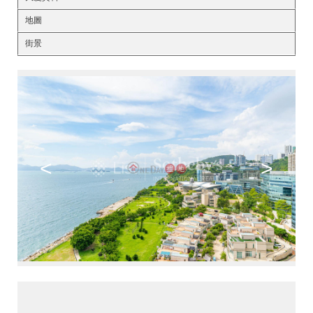
地圖
街景
<
>