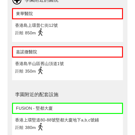
東華醫院
香港島上環普仁街12號
距離
850m
嘉諾撒醫院
香港島半山區舊山頂道1號
距離
350m
李園附近的配套設施
FUSION - 堅都大廈
香港上環堅道80-88號堅都大廈地下a,b,c號鋪
距離
380m