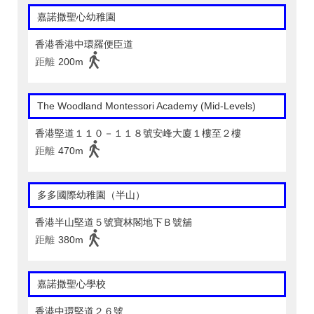
嘉諾撒聖心幼稚園
香港香港中環羅便臣道
距離
200m
The Woodland Montessori Academy (Mid-Levels)
香港堅道１１０－１１８號安峰大廈１樓至２樓
距離
470m
多多國際幼稚園（半山）
香港半山堅道５號寶林閣地下Ｂ號舖
距離
380m
嘉諾撒聖心學校
香港中環堅道２６號