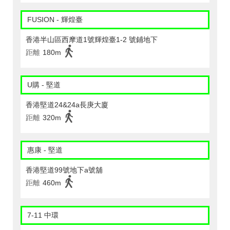
FUSION - 輝煌臺
香港半山區西摩道1號輝煌臺1-2 號鋪地下
距離
180m
U購 - 堅道
香港堅道24&24a長庚大廈
距離
320m
惠康 - 堅道
香港堅道99號地下a號舖
距離
460m
7-11 中環