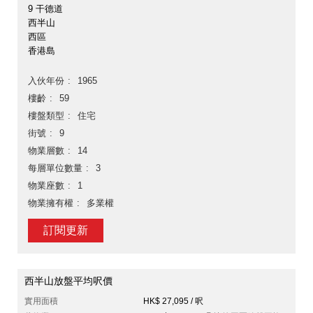
9 干德道
西半山
西區
香港島
入伙年份
1965
樓齡
59
樓盤類型
住宅
街號
9
物業層數
14
每層單位數量
3
物業座數
1
物業擁有權
多業權
訂閱更新
西半山放盤平均呎價
實用面積
HK$ 27,095 / 呎