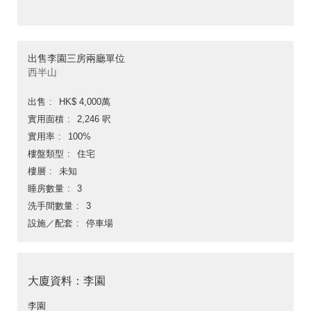
出售李園三房兩廳單位
西半山
出售
HK$ 4,000萬
實用面積
2,246 呎
實用率
100%
樓盤類型
住宅
樓層
未知
睡房數量
3
洗手間數量
3
設施／配套
停車場
大廈資料：李園
李園