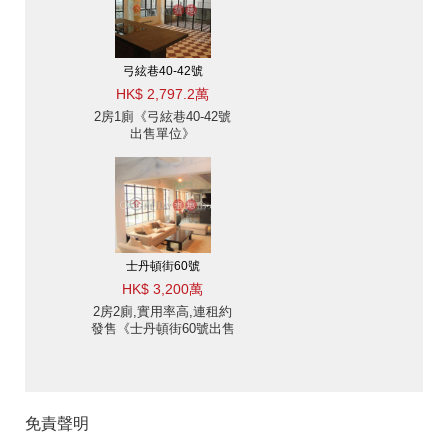
弓絃巷40-42號
HK$ 2,797.2萬
2房1廁《弓絃巷40-42號
出售單位》
士丹頓街60號
HK$ 3,200萬
2房2廁,實用率高,連租約
發售《士丹頓街60號出售
單位》
免責聲明