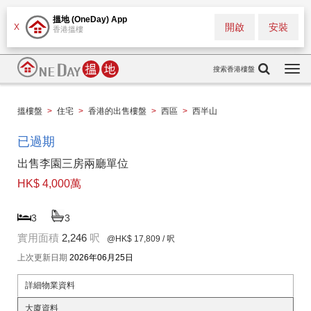
搵地 (OneDay) App
開啟
安裝
X
香港搵樓
搜索香港樓盤
Togg
navi
搵樓盤
>
住宅
>
香港的出售樓盤
>
西區
>
西半山
已過期
出售李園三房兩廳單位
HK$ 4,000萬
3
3
實用面積
2,246
呎
@HK$ 17,809
/ 呎
上次更新日期
2026年06月25日
詳細物業資料
大廈資料