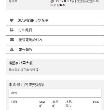
此物業
@HK$ 17,809 / 呎
比較同區放盤平均
呎價
低
34%
加入到我的心水名單
打印此頁
發送電郵給好友
報告錯誤
樓盤在相同大廈
此物業的其它出售盤
(1)
李園最近的成交紀錄
出售
日期
建築
實用
樓層/
HK$
2
2
ft
ft
單位