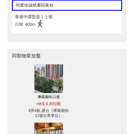
明愛徐誠斌書院夜校
香港中環堅道１１號
距離
400m
同類物業放盤
摩羅廟街11號
HK$ 6,800萬
4房4廁,露台《摩羅廟街
11號出售單位》