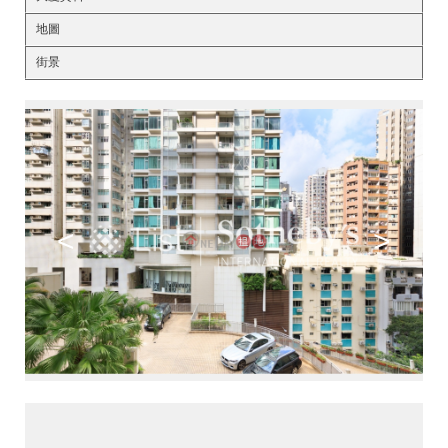
地圖
街景
<
>