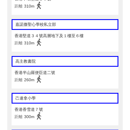
距離
310m
嘉諾撒聖心學校私立部
香港堅道３４號高層地下及１樓至６樓
距離
310m
高主教書院
香港半山羅便臣道二號
距離
260m
己連拿小學
香港香雪道７號
距離
300m