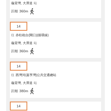
龜背灣, 大潭道
站
馬坑)
距離
360m
14
往
赤柱砲台(閘口)(循環線)
龜背灣, 大潭道
站
距離
360m
14
往
西灣河(嘉亨灣)公共交通總站
龜背灣, 大潭道
站
距離
380m
14