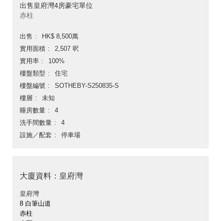
出售皇府灣4房豪宅單位
赤柱
出售
HK$ 8,500萬
實用面積
2,507 呎
實用率
100%
樓盤類型
住宅
樓盤編號
SOTHEBY-S250835-S
樓層
未知
睡房數量
4
洗手間數量
4
設施／配套
停車場
大廈資料：皇府灣
皇府灣
8 白筆山道
赤柱