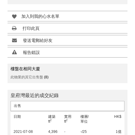
加入到我的心水名單
打印此頁
發送電郵給好友
報告錯誤
樓盤在相同大廈
此物業的其它出售盤
(8)
皇府灣最近的成交紀錄
出售
日期
建築
實用
樓層/
HK$
2
2
ft
ft
單位
2021-07-08
4,396
-
-/25
1億