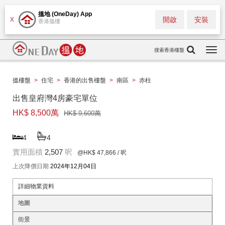
搵地 (OneDay) App
開啟
安裝
X
香港搵樓
搜索香港樓盤
Togg
navi
搵樓盤
>
住宅
>
香港的出售樓盤
>
南區
>
赤柱
出售皇府灣4房豪宅單位
HK$ 8,500萬
HK$ 9,600萬
4
4
實用面積
2,507
呎
@HK$ 47,866
/ 呎
上次降價日期
2024年12月04日
詳細物業資料
地圖
街景