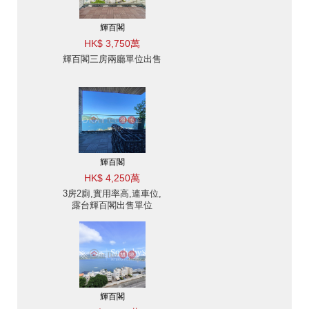
輝百閣
HK$ 3,750萬
輝百閣三房兩廳單位出售
輝百閣
HK$ 4,250萬
3房2廁,實用率高,連車位,
露台輝百閣出售單位
輝百閣