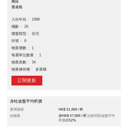
南區
香港島
入伙年份
1998
樓齡
26
樓盤類型
住宅
街號
8
物業層數
1
每層單位數量
1
物業座數
34
物業擁有權
多業權
訂閱更新
赤柱放盤平均呎價
實用面積
HK$ 31,466 / 呎
此物業
@HK$ 47,866 / 呎
比較同區放盤平均
呎價
高
52%