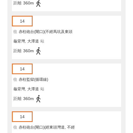
距離
360m
14
往
赤柱砲台(閘口)(不經馬坑及東頭
龜背灣, 大潭道
站
灣道)
距離
360m
14
往
赤柱監獄(循環線)
龜背灣, 大潭道
站
距離
360m
14
往
赤柱砲台(閘口)(經東頭灣道, 不經