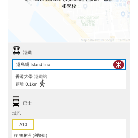
和學校
港鐵
港島綫 Island line
香港大學
港鐵站
距離
0.1km
巴士
城巴
A10
往
鴨脷洲 (利樂街)