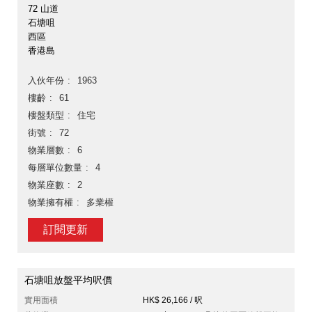
72 山道
石塘咀
西區
香港島
入伙年份
1963
樓齡
61
樓盤類型
住宅
街號
72
物業層數
6
每層單位數量
4
物業座數
2
物業擁有權
多業權
訂閱更新
石塘咀放盤平均呎價
實用面積
HK$ 26,166 / 呎