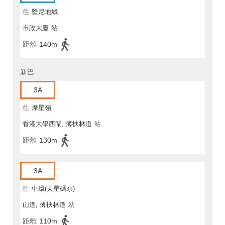
往
堅尼地城
市政大廈
站
距離
140m
新巴
3A
往
摩星嶺
香港大學西閘, 薄扶林道
站
距離
130m
3A
往
中環(天星碼頭)
山道, 薄扶林道
站
距離
110m