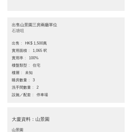
出售山景園三房兩廳單位
石塘咀
出售
HK$ 1,500萬
實用面積
1,065 呎
實用率
100%
樓盤類型
住宅
樓層
未知
睡房數量
3
洗手間數量
2
設施／配套
停車場
大廈資料：山景園
山景園