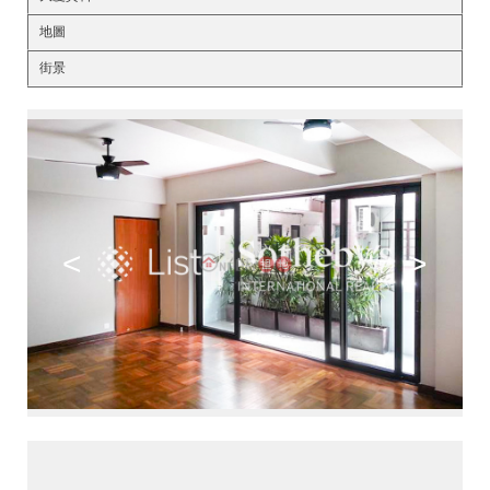
地圖
街景
<
>