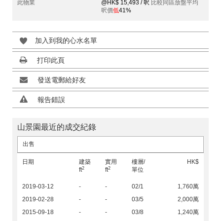
此物業
@HK$ 15,493 / 呎
比較同區放盤平均
呎價
低
41%
加入到我的心水名單
打印此頁
發送電郵給好友
報告錯誤
山景園最近的成交紀錄
出售
日期
建築
實用
樓層/
HK$
2
2
ft
ft
單位
2019-03-12
-
-
02/1
1,760萬
2019-02-28
-
-
03/5
2,000萬
2015-09-18
-
-
03/8
1,240萬