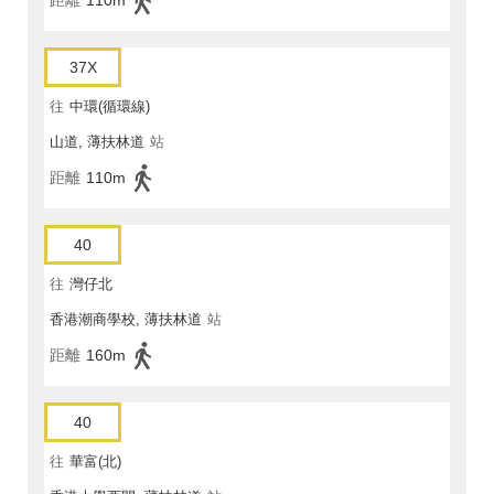
距離
110m
37X
往
中環(循環線)
山道, 薄扶林道
站
距離
110m
40
往
灣仔北
香港潮商學校, 薄扶林道
站
距離
160m
40
往
華富(北)