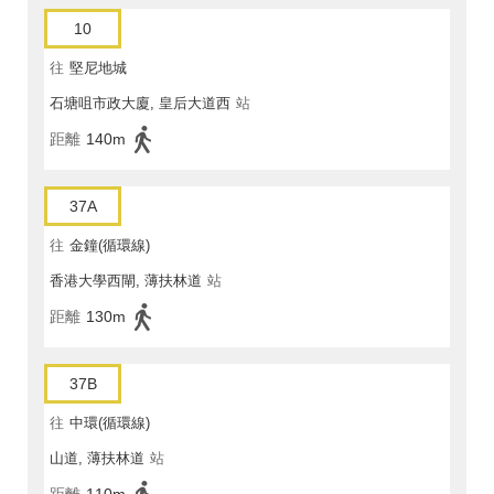
10
往
堅尼地城
石塘咀市政大廈, 皇后大道西
站
距離
140m
37A
往
金鐘(循環線)
香港大學西閘, 薄扶林道
站
距離
130m
37B
往
中環(循環線)
山道, 薄扶林道
站