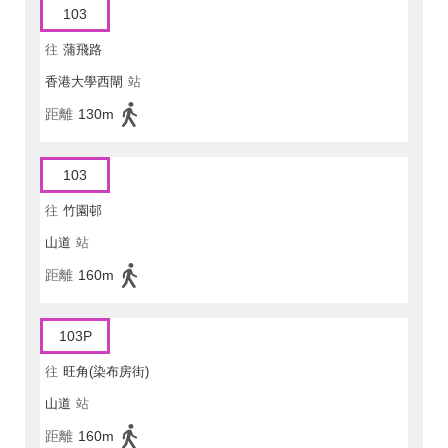
103
往
蒲飛路
香港大學西閘
站
距離
130m
103
往
竹園邨
山道
站
距離
160m
103P
往
旺角(染布房街)
山道
站
距離
160m