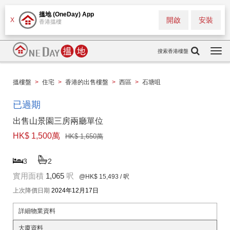
搵地 (OneDay) App
開啟
安裝
X
香港搵樓
搜索香港樓盤
Togg
navi
搵樓盤
>
住宅
>
香港的出售樓盤
>
西區
>
石塘咀
已過期
出售山景園三房兩廳單位
HK$ 1,500萬
HK$ 1,650萬
3
2
實用面積
1,065
呎
@HK$ 15,493
/ 呎
上次降價日期
2024年12月17日
詳細物業資料
大廈資料