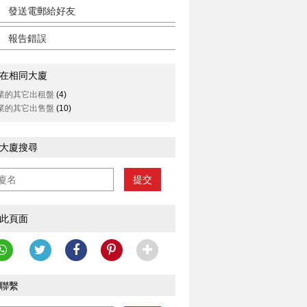
發送電郵給好友
報告錯誤
在相同大廈
業的其它出租盤
(4)
業的其它出售盤
(10)
大廈搜尋
提交
此頁面
聯繫