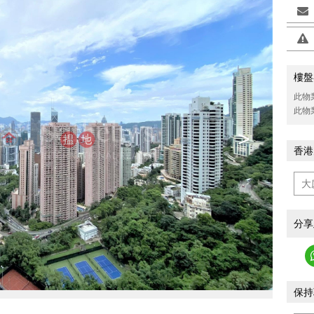
樓盤
此物
此物
>
香港
分享
保持