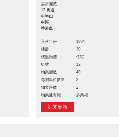
嘉富麗苑
12 梅道
中半山
中區
香港島
入伙年份
1994
樓齡
30
樓盤類型
住宅
街號
12
物業層數
40
每層單位數量
3
物業座數
2
物業擁有權
多業權
訂閱更新