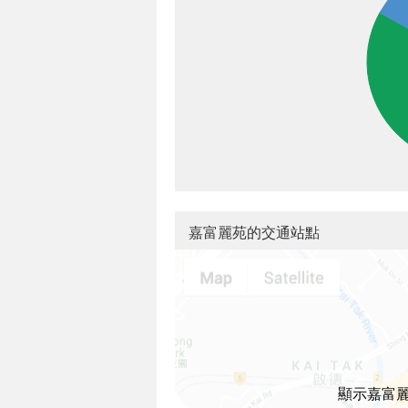
嘉富麗苑的交通站點
顯示嘉富