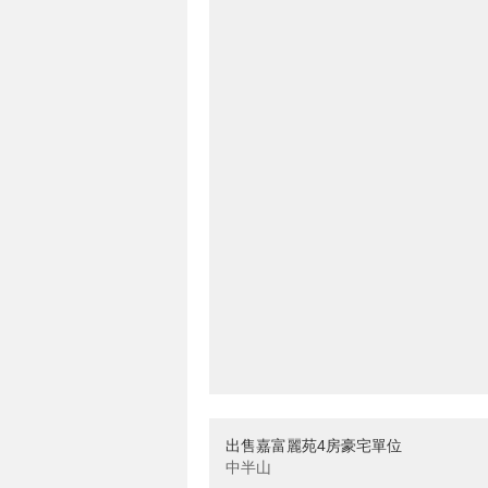
出售嘉富麗苑4房豪宅單位
中半山