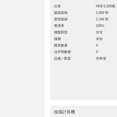
出售
HK$ 9,200萬
建築面積
2,809 呎
實用面積
2,348 呎
實用率
100%
樓盤類型
住宅
樓層
未知
睡房數量
4
洗手間數量
3
設施／配套
停車場
按揭計算機