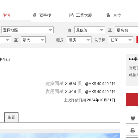
住宅
寫字樓
工業大廈
車位
選擇地區
由
最低價
至
最高價
至
最大
睡房
睡房
洗手間
任何
中半
中半山
實用
此物
建築面積
2,809
呎
@HK$ 40,940
/ 呎
實用面積
2,348
呎
@HK$ 40,940
/ 呎
上次降價日期
2024年10月31日
街景