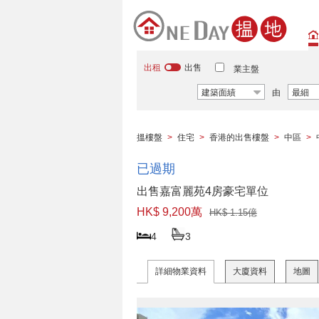
出租
出售
業主盤
建築面績
由
最細
搵樓盤
>
住宅
>
香港的出售樓盤
>
中區
>
已過期
出售嘉富麗苑4房豪宅單位
HK$ 9,200萬
HK$ 1.15億
4
3
詳細物業資料
大廈資料
地圖