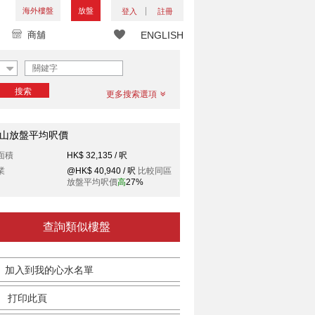
海外樓盤
放盤
登入
註冊
商舖
ENGLISH
搜索
更多搜索選項
山放盤平均呎價
面積
HK$ 32,135 / 呎
業
@HK$ 40,940 / 呎
比較同區
放盤平均呎價
高
27%
查詢類似樓盤
加入到我的心水名單
打印此頁