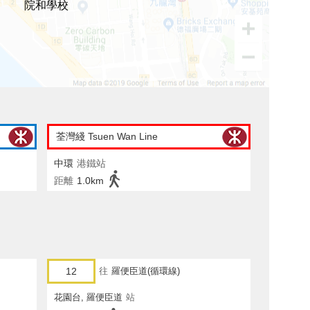
院和學校
荃灣綫 Tsuen Wan Line
中環
港鐵站
距離
1.0km
12
往
羅便臣道(循環線)
花園台, 羅便臣道
站