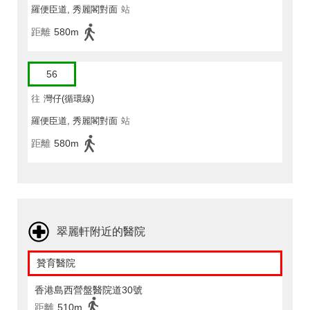
羅便臣道, 秀麗閣對面
站
距離
580m
56
往
灣仔(循環線)
羅便臣道, 秀麗閣對面
站
距離
580m
翠麗軒附近的醫院
贊育醫院
香港島西營盤醫院道30號
距離
510m