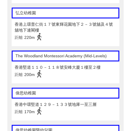
弘立幼稚園
香港上環普仁街１７號東輝花園地下２－３號舖及４號
舖地下連閣樓
距離
220m
The Woodland Montessori Academy (Mid-Levels)
香港堅道１１０－１１８號安峰大廈１樓至２樓
距離
200m
偉思幼稚園
香港中環堅道１２９－１３３號地庫一至三層
距離
170m
偉思幼稚園暨幼兒園