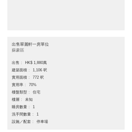
出售翠麗軒一房單位
蘇豪區
出售
HK$ 1,880萬
建築面積
1,106 呎
實用面積
772 呎
實用率
70%
樓盤類型
住宅
樓層
未知
睡房數量
1
洗手間數量
1
設施／配套
停車場