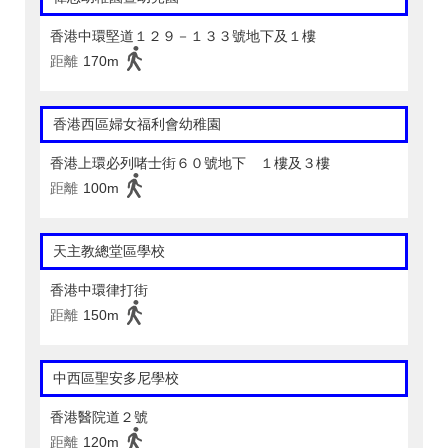
香港中環堅道１２９－１３３號地下及１樓
距離
170m
香港西區婦女福利會幼稚園
香港上環必列啫士街６０號地下 １樓及３樓
距離
100m
天主教總堂區學校
香港中環律打街
距離
150m
中西區聖安多尼學校
香港醫院道２號
距離
120m