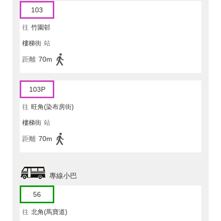
103
往
竹園邨
樓梯街
站
距離
70m
103P
往
旺角(染布房街)
樓梯街
站
距離
70m
專線小巴
56
往
北角(馬寶道)