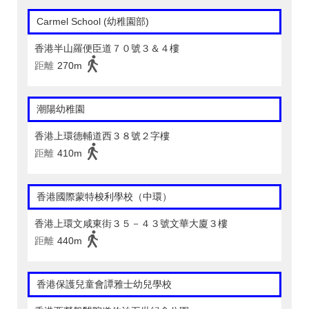
Carmel School (幼稚園部)
香港半山羅便臣道７０號３＆４樓
距離
270m
潮陽幼稚園
香港上環德輔道西３８號２字樓
距離
410m
香港國際蒙特梭利學校（中環）
香港上環文咸東街３５－４３號文華大廈３樓
距離
440m
香港保護兒童會譚雅士幼兒學校