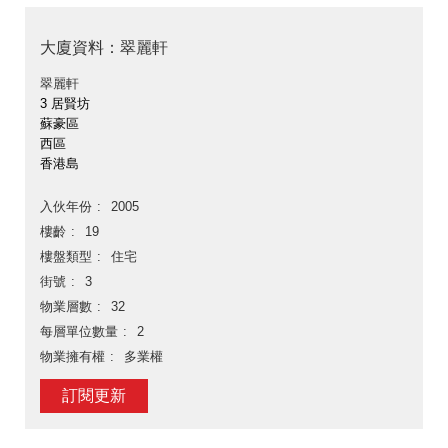
大廈資料：翠麗軒
翠麗軒
3 居賢坊
蘇豪區
西區
香港島
入伙年份
2005
樓齡
19
樓盤類型
住宅
街號
3
物業層數
32
每層單位數量
2
物業擁有權
多業權
訂閱更新