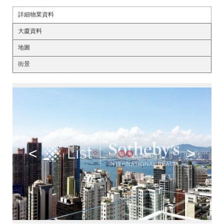
詳細物業資料
大廈資料
地圖
街景
<
>