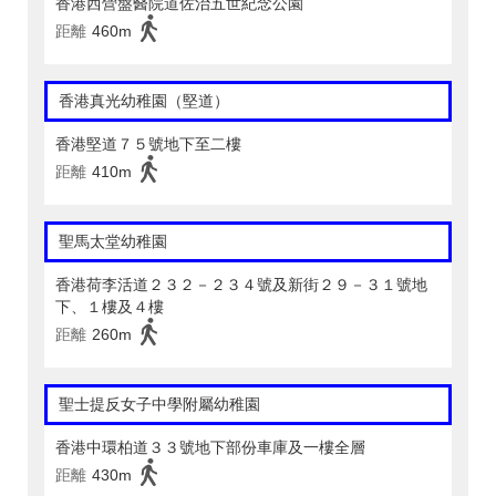
香港西營盤醫院道佐治五世紀念公園
距離
460m
香港真光幼稚園（堅道）
香港堅道７５號地下至二樓
距離
410m
聖馬太堂幼稚園
香港荷李活道２３２－２３４號及新街２９－３１號地
下、１樓及４樓
距離
260m
聖士提反女子中學附屬幼稚園
香港中環柏道３３號地下部份車庫及一樓全層
距離
430m