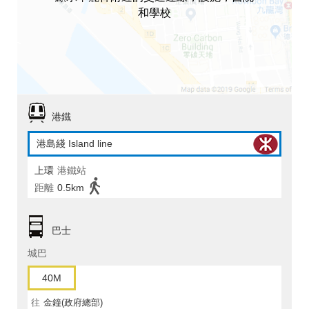
和學校
港鐵
港島綫 Island line
上環
港鐵站
距離
0.5km
巴士
城巴
40M
往
金鐘(政府總部)