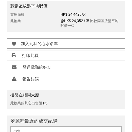
蘇豪區放盤平均呎價
實用面積
HK$ 24,442 / 呎
此物業
@HK$ 24,352 / 呎
比較同區放盤平均
呎價一樣
加入到我的心水名單
打印此頁
發送電郵給好友
報告錯誤
樓盤在相同大廈
此物業的其它出售盤
(2)
翠麗軒最近的成交紀錄
出售