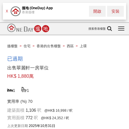
搵地 (OneDay) App
開啟
安裝
X
香港搵樓
搜索香港樓盤
Togg
navi
搵樓盤
>
住宅
>
香港的出售樓盤
>
西區
>
上環
已過期
出售翠麗軒一房單位
HK$ 1,880萬
1
1
實用率 (%)
70
建築面積
1,106
呎
@HK$ 16,998
/ 呎
實用面積
772
呎
@HK$ 24,352
/ 呎
上次更新日期
2025年10月31日