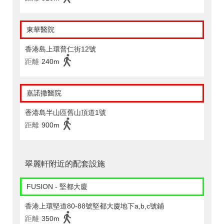
東華醫院
香港島上環普仁街12號
距離
240m
嘉諾撒醫院
香港島半山區舊山頂道1號
距離
900m
翠麗軒附近的配套設施
FUSION - 堅都大廈
香港上環堅道80-88號堅都大廈地下a,b,c號鋪
距離
350m