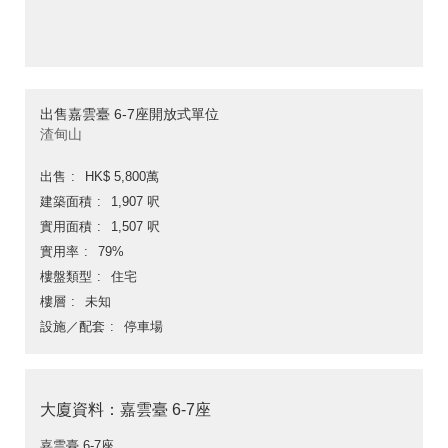
出售嘉雲臺 6-7座開放式單位
渣甸山
出售
HK$ 5,800萬
建築面積
1,907 呎
實用面積
1,507 呎
實用率
79%
樓盤類型
住宅
樓層
未知
設施／配套
停車場
大廈資料：嘉雲臺 6-7座
嘉雲臺 6-7座