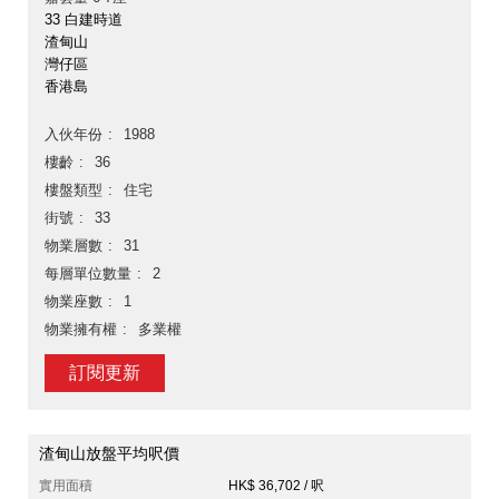
33 白建時道
渣甸山
灣仔區
香港島
入伙年份
1988
樓齡
36
樓盤類型
住宅
街號
33
物業層數
31
每層單位數量
2
物業座數
1
物業擁有權
多業權
訂閱更新
渣甸山放盤平均呎價
實用面積
HK$ 36,702 / 呎