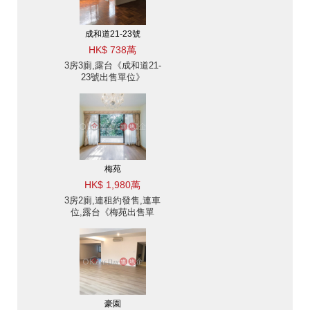
成和道21-23號
HK$ 738萬
3房3廁,露台《成和道21-
23號出售單位》
梅苑
HK$ 1,980萬
3房2廁,連租約發售,連車
位,露台《梅苑出售單
位》
豪園