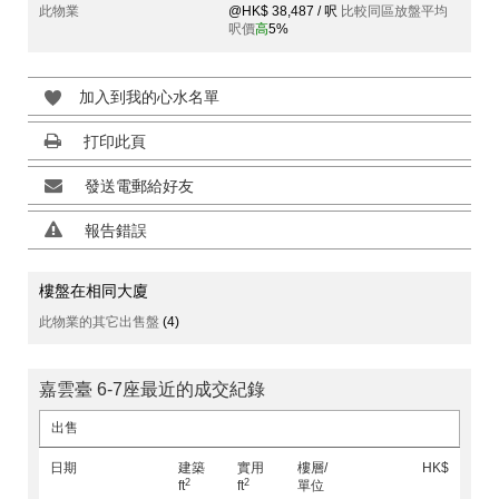
此物業
@HK$ 38,487 / 呎
比較同區放盤平均
呎價
高
5%
加入到我的心水名單
打印此頁
發送電郵給好友
報告錯誤
樓盤在相同大廈
此物業的其它出售盤
(4)
嘉雲臺 6-7座最近的成交紀錄
出售
日期
建築
實用
樓層/
HK$
2
2
ft
ft
單位