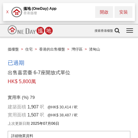
搵地 (OneDay) App
開啟
安裝
X
香港搵樓
搜索香港樓盤
Togg
navi
搵樓盤
>
住宅
>
香港的出售樓盤
>
灣仔區
>
渣甸山
已過期
出售嘉雲臺 6-7座開放式單位
HK$ 5,800萬
實用率 (%)
79
建築面積
1,907
呎
@HK$ 30,414
/ 呎
實用面積
1,507
呎
@HK$ 38,487
/ 呎
上次更新日期
2025年07月06日
詳細物業資料