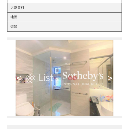
大廈資料
地圖
街景
<
>