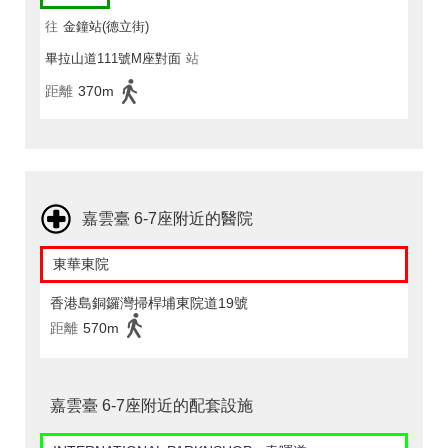
往
金鐘站(德立街)
畢拉山道111號M座對面
站
距離
370m
嘉雲臺 6-7座附近的醫院
東華東院
香港島銅鑼灣掃桿埔東院道19號
距離
570m
嘉雲臺 6-7座附近的配套設施