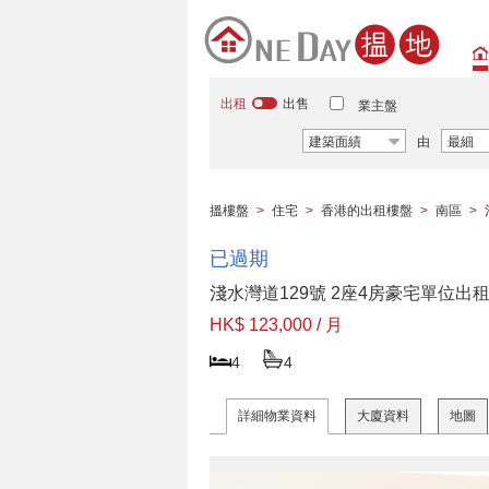
出租
出售
業主盤
建築面績
由
最細
搵樓盤
>
住宅
>
香港的出租樓盤
>
南區
>
已過期
淺水灣道129號 2座4房豪宅單位出
HK$ 123,000 / 月
4
4
詳細物業資料
大廈資料
地圖