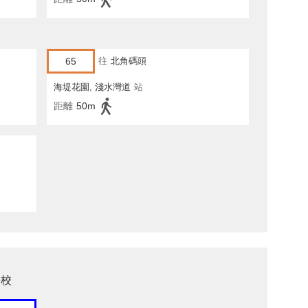
65
往
北角碼頭
海堤花園, 淺水灣道
站
距離
50m
學校