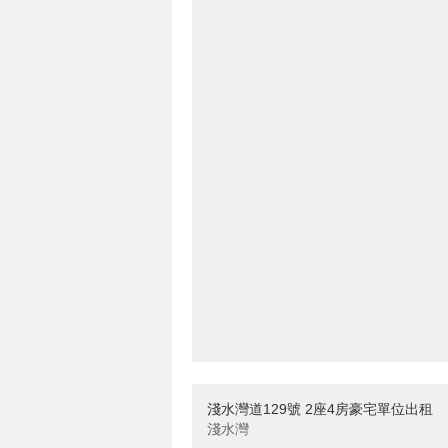
淺水灣道129號 2座4房豪宅單位出租
淺水灣