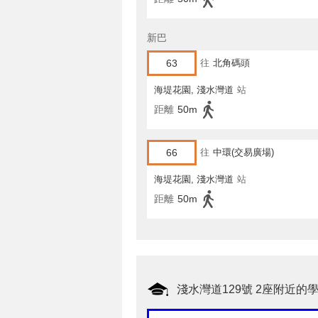
新巴
63
往
北角碼頭
海堤花園, 淺水灣道
站
距離
50m
66
往
中環(交易廣場)
海堤花園, 淺水灣道
站
距離
50m
淺水灣道129號 2座附近的