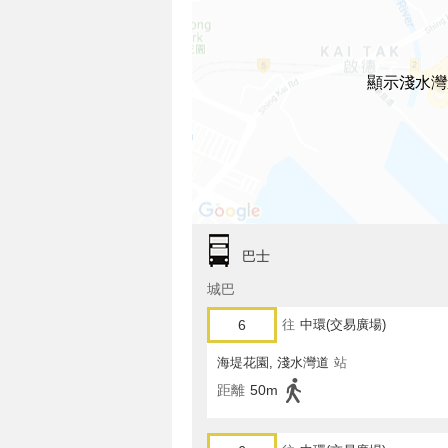
顯示淺水灣
巴士
城巴
6
往
中環(交易廣場)
海堤花園, 淺水灣道
站
距離
50m