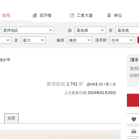
住宅
寫字樓
工業大廈
車位
選擇地區
由
最低價
至
最高價
至
最大
睡房
睡房
洗手間
任何
淺水
淺水灣
實用
此物
租
實用面積
2,741
呎
@HK$ 45
/ 呎 / 月
上次更新日期
2024年01月20日
街景