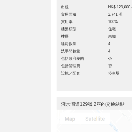
出租
HK$ 123,000 
實用面積
2,741 呎
實用率
100%
樓盤類型
住宅
樓層
未知
睡房數量
4
洗手間數量
4
包括政府差餉
否
包括管理費
否
設施／配套
停車場
淺水灣道129號 2座的交通站點