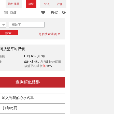
海外樓盤
放盤
登入
註冊
商舖
ENGLISH
搜索
更多搜索選項
灣放盤平均呎價
面積
HK$ 60 / 月 / 呎
業
@HK$ 45 / 月 / 呎
比較同區
放盤平均呎價
低
25%
查詢類似樓盤
加入到我的心水名單
打印此頁