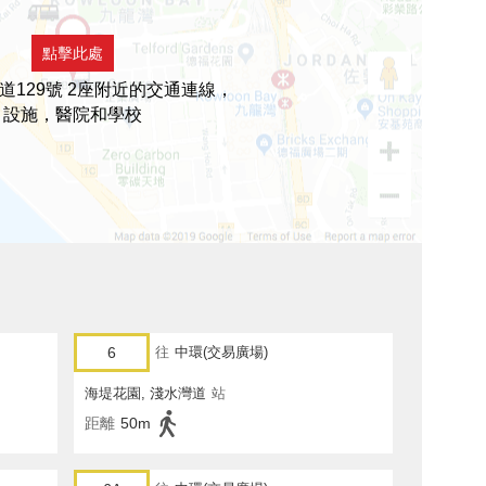
點擊此處
道129號 2座附近的交通連線，
設施，醫院和學校
6
往
中環(交易廣場)
海堤花園, 淺水灣道
站
距離
50m