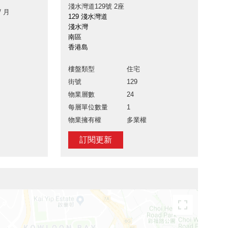
淺水灣道129號 2座
/ 月
129 淺水灣道
淺水灣
南區
香港島
樓盤類型
住宅
街號
129
物業層數
24
每層單位數量
1
物業擁有權
多業權
訂閱更新