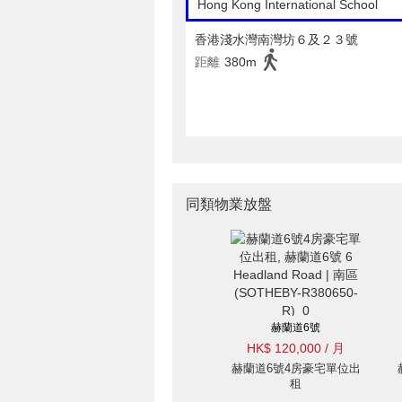
Hong Kong International School
香港淺水灣南灣坊６及２３號
距離
380m
同類物業放盤
赫蘭道6號
HK$ 120,000 / 月
赫蘭道6號4房豪宅單位出
租