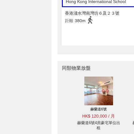
Hong Kong International School
香港淺水灣南灣坊６及２３號
距離
380m
同類物業放盤
赫蘭道6號
HK$ 120,000 / 月
赫蘭道6號4房豪宅單位出
租