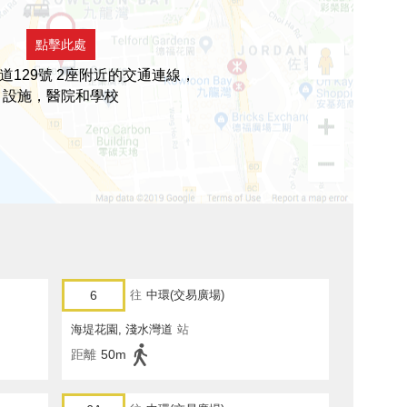
點擊此處
道129號 2座附近的交通連線，
設施，醫院和學校
6
往
中環(交易廣場)
海堤花園, 淺水灣道
站
距離
50m