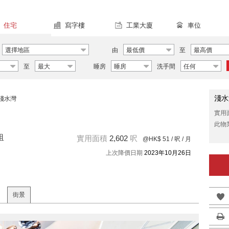
住宅
寫字樓
工業大廈
車位
選擇地區
由
最低價
至
最高價
至
最大
睡房
睡房
洗手間
任何
淺水
淺水灣
實用
此物
租
實用面積
2,602
呎
@HK$ 51
/ 呎 / 月
上次降價日期
2023年10月26日
街景