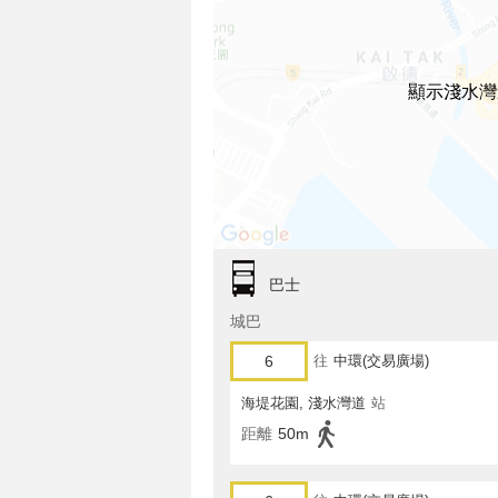
顯示淺水灣
巴士
城巴
6
往
中環(交易廣場)
海堤花園, 淺水灣道
站
距離
50m