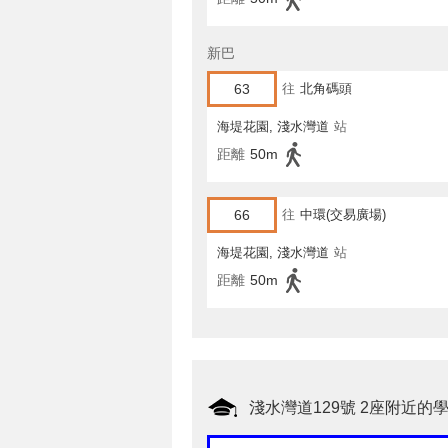
新巴
63
往
北角碼頭
海堤花園, 淺水灣道
站
距離
50m
66
往
中環(交易廣場)
海堤花園, 淺水灣道
站
距離
50m
淺水灣道129號 2座附近的