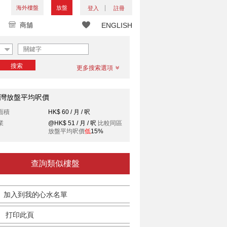
海外樓盤
放盤
登入
註冊
商舖
ENGLISH
搜索
更多搜索選項
灣放盤平均呎價
面積
HK$ 60 / 月 / 呎
業
@HK$ 51 / 月 / 呎
比較同區
放盤平均呎價
低
15%
查詢類似樓盤
加入到我的心水名單
打印此頁