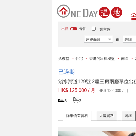
出租
出售
業主盤
建築面績
由
最細
搵樓盤
>
住宅
>
香港的出租樓盤
>
南區
>
已過期
淺水灣道129號 2座三房兩廳單位出
HK$ 125,000 / 月
HK$ 132,000 / 月
3
3
詳細物業資料
大廈資料
地圖