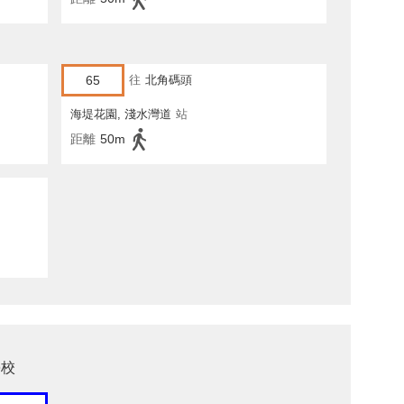
65
往
北角碼頭
海堤花園, 淺水灣道
站
距離
50m
學校