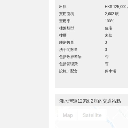
出租
HK$ 125,000 
實用面積
2,602 呎
實用率
100%
樓盤類型
住宅
樓層
未知
睡房數量
3
洗手間數量
3
包括政府差餉
否
包括管理費
否
設施／配套
停車場
淺水灣道129號 2座的交通站點