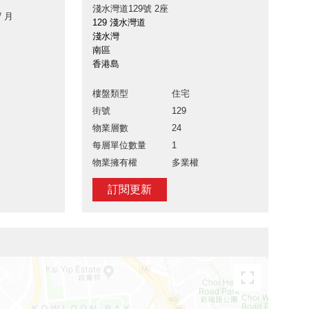
淺水灣道129號 2座
/ 月
129 淺水灣道
淺水灣
南區
香港島
樓盤類型
住宅
街號
129
物業層數
24
每層單位數量
1
物業擁有權
多業權
訂閱更新