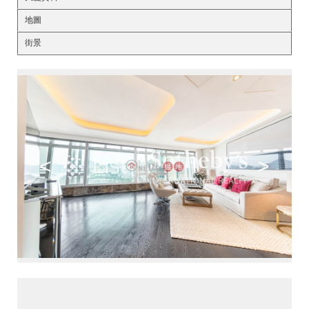
地圖
街景
<
>