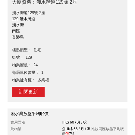
大廈資料：淺水灣道129號 2座
淺水灣道129號 2座
129 淺水灣道
淺水灣
南區
香港島
樓盤類型
住宅
街號
129
物業層數
24
每層單位數量
1
物業擁有權
多業權
訂閱更新
淺水灣放盤平均呎價
實用面積
HK$ 60 / 月 / 呎
此物業
@HK$ 56 / 月 / 呎
比較同區放盤平均呎
價
低
7%