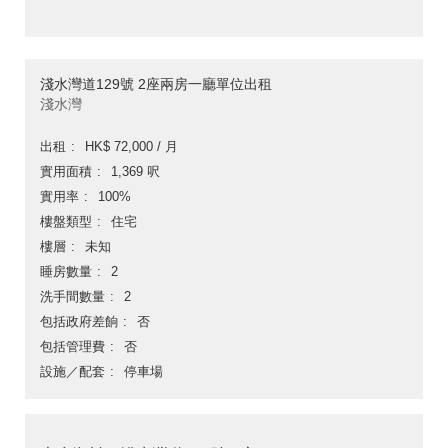
淺水灣道129號 2座兩房一廳單位出租
淺水灣
出租
HK$ 72,000 / 月
實用面積
1,369 呎
實用率
100%
樓盤類型
住宅
樓層
未知
睡房數量
2
洗手間數量
2
包括政府差餉
否
包括管理費
否
設施／配套
停車場