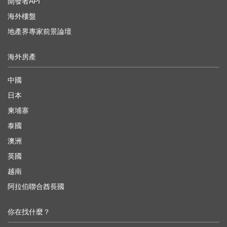
開發者API
海外樓盤
地產界專家前景論壇
海外房產
中國
日本
柬埔寨
泰國
澳洲
英國
越南
阿拉伯聯合酋長國
你在找什麼？