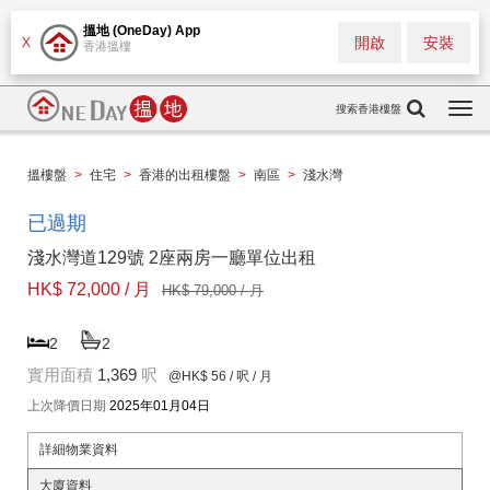
搵地 (OneDay) App
開啟
安裝
X
香港搵樓
搜索香港樓盤
Togg
navi
搵樓盤
>
住宅
>
香港的出租樓盤
>
南區
>
淺水灣
已過期
淺水灣道129號 2座兩房一廳單位出租
HK$ 72,000 / 月
HK$ 79,000 / 月
2
2
實用面積
1,369
呎
@HK$ 56
/ 呎 / 月
上次降價日期
2025年01月04日
詳細物業資料
大廈資料