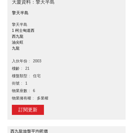
大廈資料：擎天半島
擎天半島
擎天半島
1 柯士甸道西
西九龍
油尖旺
九龍
入伙年份
2003
樓齡
21
樓盤類型
住宅
街號
1
物業座數
6
物業擁有權
多業權
訂閱更新
西九龍放盤平均呎價