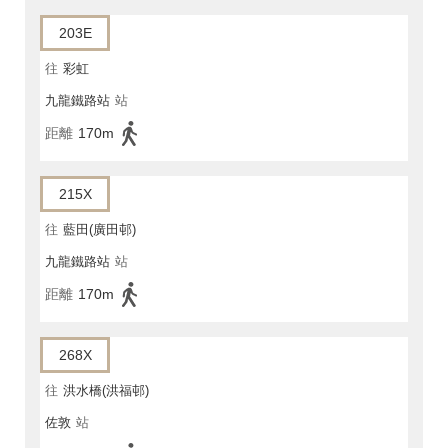
203E
往
彩虹
九龍鐵路站
站
距離
170m
215X
往
藍田(廣田邨)
九龍鐵路站
站
距離
170m
268X
往
洪水橋(洪福邨)
佐敦
站