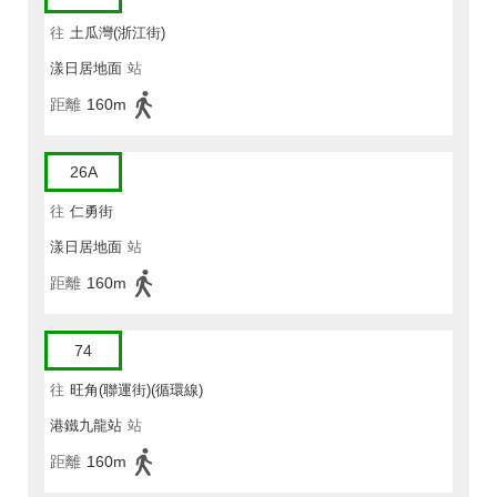
往
土瓜灣(浙江街)
漾日居地面
站
距離
160m
26A
往
仁勇街
漾日居地面
站
距離
160m
74
往
旺角(聯運街)(循環線)
港鐵九龍站
站
距離
160m