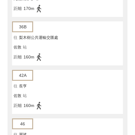
距離
170m
36B
往
梨木樹公共運輸交匯處
佐敦
站
距離
160m
42A
往
長亨
佐敦
站
距離
160m
46
往
麗瑤