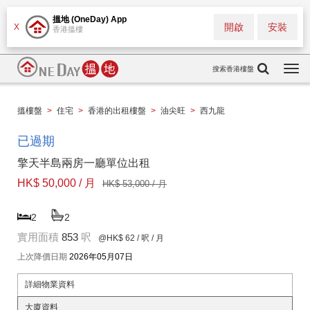
搵地 (OneDay) App
開啟
安裝
X
香港搵樓
搜索香港樓盤
Togg
navi
搵樓盤
>
住宅
>
香港的出租樓盤
>
油尖旺
>
西九龍
已過期
擎天半島兩房一廳單位出租
HK$ 50,000 / 月
HK$ 53,000 / 月
2
2
實用面積
853
呎
@HK$ 62
/ 呎 / 月
上次降價日期
2026年05月07日
詳細物業資料
大廈資料