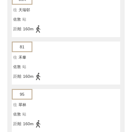
往
天瑞邨
佐敦
站
距離
160m
81
往
禾輋
佐敦
站
距離
160m
95
往
翠林
佐敦
站
距離
160m