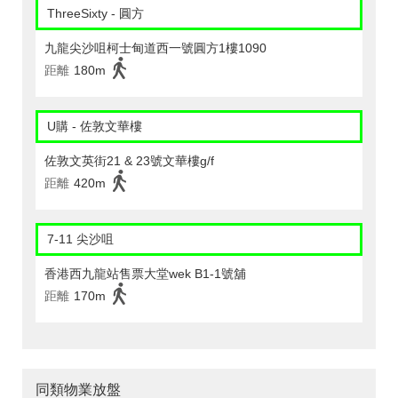
ThreeSixty - 圓方
九龍尖沙咀柯士甸道西一號圓方1樓1090
距離
180m
U購 - 佐敦文華樓
佐敦文英街21 & 23號文華樓g/f
距離
420m
7-11 尖沙咀
香港西九龍站售票大堂wek B1-1號舖
距離
170m
同類物業放盤