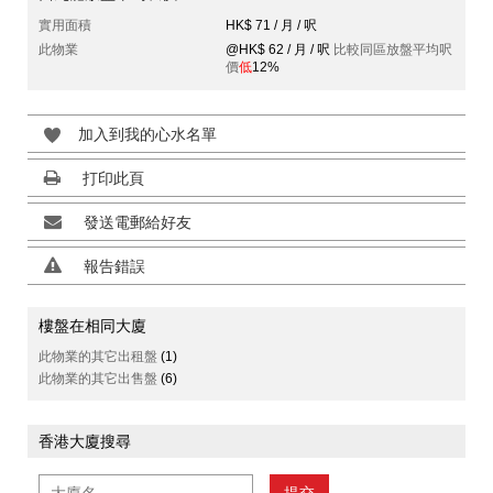
實用面積
HK$ 71 / 月 / 呎
此物業
@HK$ 62 / 月 / 呎
比較同區放盤平均呎
價
低
12%
加入到我的心水名單
打印此頁
發送電郵給好友
報告錯誤
樓盤在相同大廈
此物業的其它出租盤
(1)
此物業的其它出售盤
(6)
香港大廈搜尋