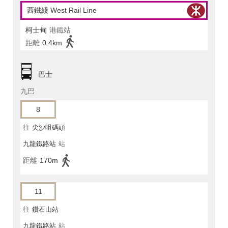
西鐵綫 West Rail Line
柯士甸
港鐵站
距離
0.4km
巴士
九巴
8
往
尖沙咀碼頭
九龍鐵路站
站
距離
170m
11
往
鑽石山站
九龍鐵路站
站