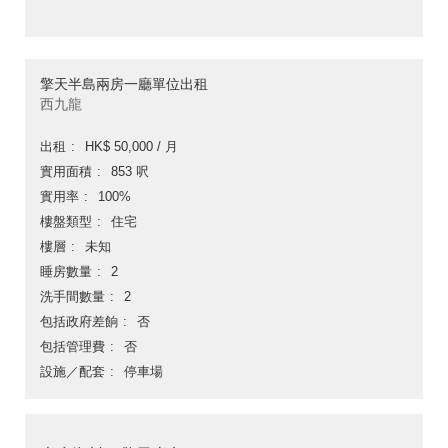
擎天半島兩房一廳單位出租
西九龍
出租
HK$ 50,000 / 月
實用面積
853 呎
實用率
100%
樓盤類型
住宅
樓層
未知
睡房數量
2
洗手間數量
2
包括政府差餉
否
包括管理費
否
設施／配套
停車場