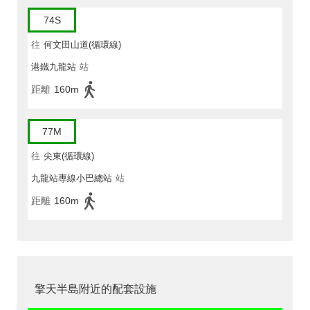
74S
往
何文田山道(循環線)
港鐵九龍站
站
距離
160m
77M
往
尖東(循環線)
九龍站專線小巴總站
站
距離
160m
擎天半島附近的配套設施