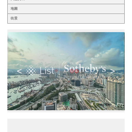
地圖
街景
<
>