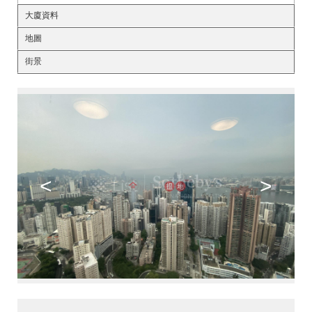
大廈資料
地圖
街景
<
>