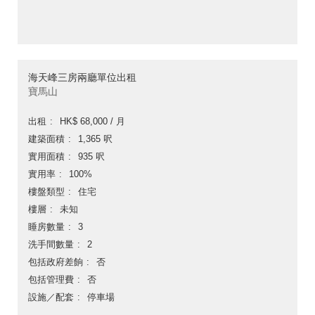
海天峰三房兩廳單位出租
寶馬山
出租
HK$ 68,000 / 月
建築面積
1,365 呎
實用面積
935 呎
實用率
100%
樓盤類型
住宅
樓層
未知
睡房數量
3
洗手間數量
2
包括政府差餉
否
包括管理費
否
設施／配套
停車場