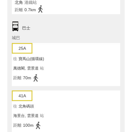
北角
港鐵站
距離
0.7km
巴士
城巴
25A
往
寶馬山(循環線)
萬德閣, 雲景道
站
距離
70m
41A
往
北角碼頭
海景台, 雲景道
站
距離
100m