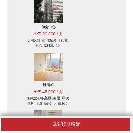
和富中心
HK$ 26,800 / 月
3房2廁,實用率高《和富
中心出租單位》
港濤軒
HK$ 45,000 / 月
3房2廁,極高層,海景,星級
會所《港濤軒出租單位》
查詢類似樓盤