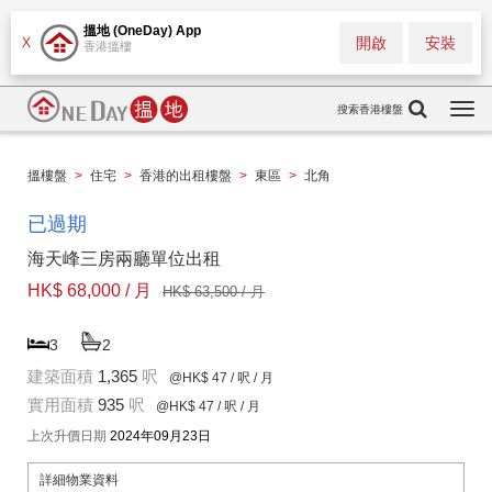
搵地 (OneDay) App
開啟
安裝
X
香港搵樓
搜索香港樓盤
Togg
navi
搵樓盤
>
住宅
>
香港的出租樓盤
>
東區
>
北角
已過期
海天峰三房兩廳單位出租
HK$ 68,000 / 月
HK$ 63,500 / 月
3
2
建築面積
1,365
呎
@HK$ 47
/ 呎 / 月
實用面積
935
呎
@HK$ 47
/ 呎 / 月
上次升價日期
2024年09月23日
詳細物業資料