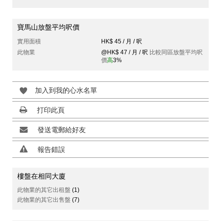
寶馬山放盤平均呎價
實用面積
HK$ 45 / 月 / 呎
此物業
@HK$ 47 / 月 / 呎
比較同區放盤平均呎
價
高
3%
加入到我的心水名單
打印此頁
發送電郵給好友
報告錯誤
樓盤在相同大廈
此物業的其它出租盤
(1)
此物業的其它出售盤
(7)