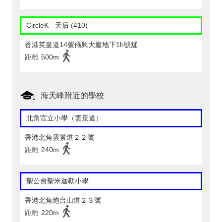
CircleK - 天后 (410)
香港英皇道14號僑興大廈地下1h號舖
距離
500m
海天峰附近的學校
北角官立小學（雲景道）
香港北角雲景道２２號
距離
240m
聖公會聖米迦勒小學
香港北角炮台山道２３號
距離
220m