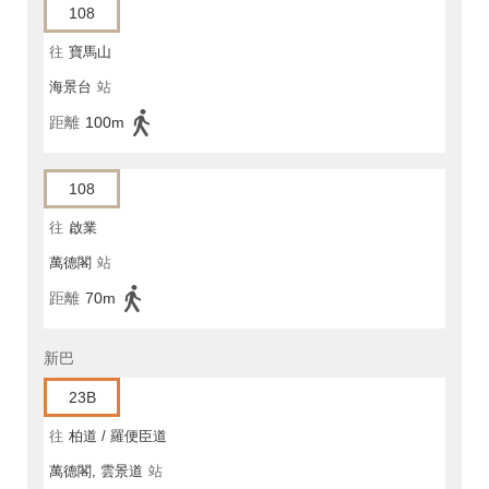
108
往
寶馬山
海景台
站
距離
100m
108
往
啟業
萬德閣
站
距離
70m
新巴
23B
往
柏道 / 羅便臣道
萬德閣, 雲景道
站