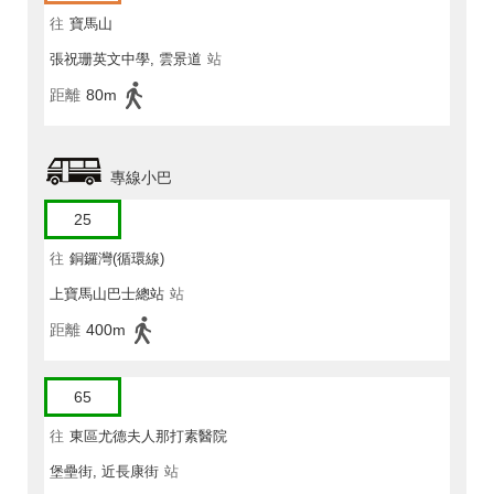
往
寶馬山
張祝珊英文中學, 雲景道
站
距離
80m
專線小巴
25
往
銅鑼灣(循環線)
上寶馬山巴士總站
站
距離
400m
65
往
東區尤德夫人那打素醫院
堡壘街, 近長康街
站