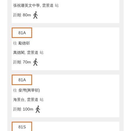
張祝珊英文中學, 雲景道
站
距離
80m
81A
往
勵德邨
萬德閣, 雲景道
站
距離
70m
81A
往
柴灣(興華邨)
海景台, 雲景道
站
距離
100m
81S