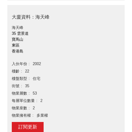
大廈資料：海天峰
海天峰
35 雲景道
寶馬山
東區
香港島
入伙年份
2002
樓齡
22
樓盤類型
住宅
街號
35
物業層數
53
每層單位數量
2
物業座數
2
物業擁有權
多業權
訂閱更新