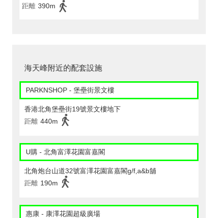
距離
390m
海天峰附近的配套設施
PARKNSHOP - 堡壘街景文樓
香港北角堡壘街19號景文樓地下
距離
440m
U購 - 北角富澤花園富嘉閣
北角炮台山道32號富澤花園富嘉閣g/f,a&b舖
距離
190m
惠康 - 康澤花園超級廣場