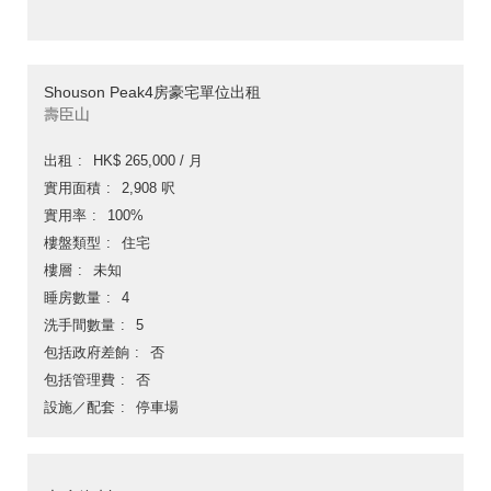
Shouson Peak4房豪宅單位出租
壽臣山
出租
HK$ 265,000 / 月
實用面積
2,908 呎
實用率
100%
樓盤類型
住宅
樓層
未知
睡房數量
4
洗手間數量
5
包括政府差餉
否
包括管理費
否
設施／配套
停車場