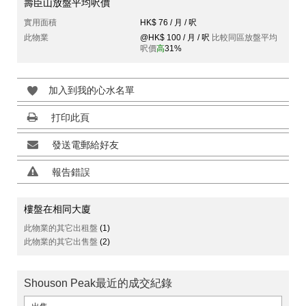
壽臣山放盤平均呎價
實用面積
HK$ 76 / 月 / 呎
此物業
@HK$ 100 / 月 / 呎
比較同區放盤平均
呎價
高
31%
加入到我的心水名單
打印此頁
發送電郵給好友
報告錯誤
樓盤在相同大廈
此物業的其它出租盤
(1)
此物業的其它出售盤
(2)
Shouson Peak最近的成交紀錄