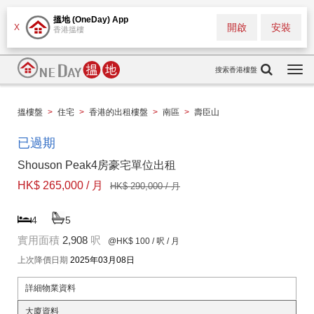
搵地 (OneDay) App
開啟
安裝
X
香港搵樓
搜索香港樓盤
Togg
navi
搵樓盤
>
住宅
>
香港的出租樓盤
>
南區
>
壽臣山
已過期
Shouson Peak4房豪宅單位出租
HK$ 265,000 / 月
HK$ 290,000 / 月
4
5
實用面積
2,908
呎
@HK$ 100
/ 呎 / 月
上次降價日期
2025年03月08日
詳細物業資料
大廈資料