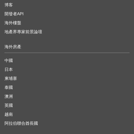
博客
開發者API
海外樓盤
地產界專家前景論壇
海外房產
中國
日本
柬埔寨
泰國
澳洲
英國
越南
阿拉伯聯合酋長國