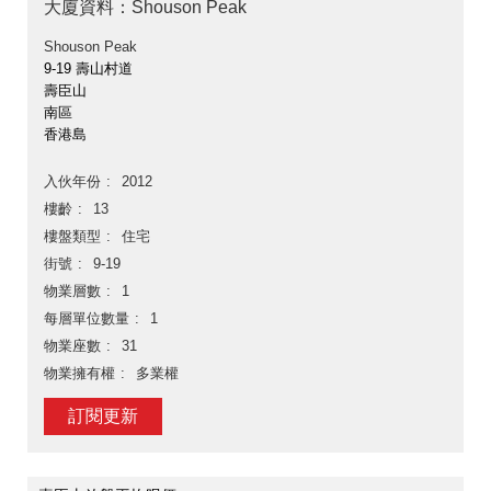
大廈資料：Shouson Peak
Shouson Peak
9-19 壽山村道
壽臣山
南區
香港島
入伙年份
2012
樓齡
13
樓盤類型
住宅
街號
9-19
物業層數
1
每層單位數量
1
物業座數
31
物業擁有權
多業權
訂閱更新