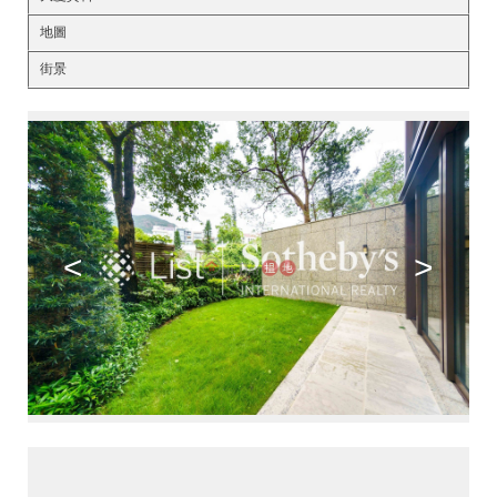
地圖
街景
<
>