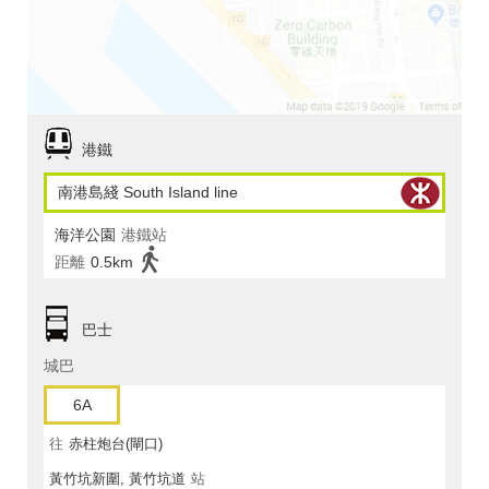
港鐵
南港島綫 South Island line
海洋公園
港鐵站
距離
0.5km
巴士
城巴
6A
往
赤柱炮台(閘口)
黃竹坑新圍, 黃竹坑道
站