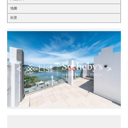
地圖
街景
<
>