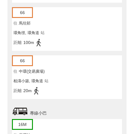
66
往
馬坑邨
環角徑, 環角道
站
距離
100m
66
往
中環(交易廣場)
柏濤小築, 環角道
站
距離
20m
專線小巴
16M