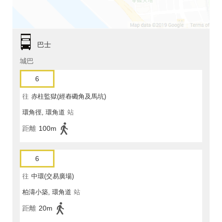
巴士
城巴
6
往
赤柱監獄(經舂磡角及馬坑)
環角徑, 環角道
站
距離
100m
6
往
中環(交易廣場)
柏濤小築, 環角道
站
距離
20m