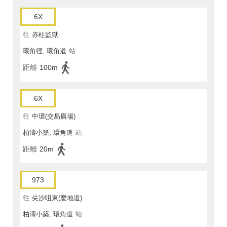
6X
往
赤柱監獄
環角徑, 環角道
站
距離
100m
6X
往
中環(交易廣場)
柏濤小築, 環角道
站
距離
20m
973
往
尖沙咀東(麼地道)
柏濤小築, 環角道
站