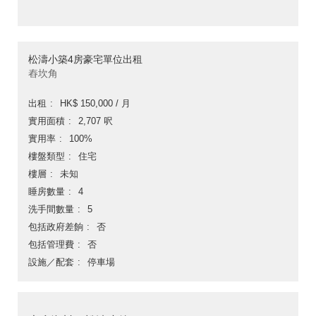
松濤小築4房豪宅單位出租
舂坎角
出租
HK$ 150,000 / 月
實用面積
2,707 呎
實用率
100%
樓盤類型
住宅
樓層
未知
睡房數量
4
洗手間數量
5
包括政府差餉
否
包括管理費
否
設施／配套
停車場