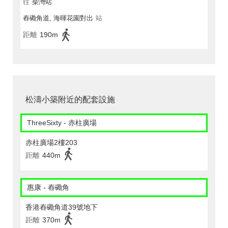
往
柴灣站
舂磡角道, 海暉花園對出
站
距離
190m
松濤小築附近的配套設施
ThreeSixty - 赤柱廣場
赤柱廣場2樓203
距離
440m
惠康 - 舂磡角
香港舂磡角道39號地下
距離
370m