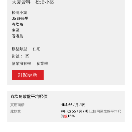
大廈資料：松濤小築
松濤小築
35 靜修里
舂坎角
南區
香港島
樓盤類型
住宅
街號
35
物業擁有權
多業權
訂閱更新
舂坎角放盤平均呎價
實用面積
HK$ 66 / 月 / 呎
此物業
@HK$ 55 / 月 / 呎
比較同區放盤平均呎
價
低
16%