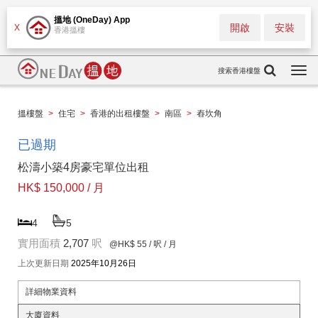
搵地 (OneDay) App
開啟
安裝
X
香港搵樓
搜索香港樓盤
Togg
navi
搵樓盤
>
住宅
>
香港的出租樓盤
>
南區
>
舂坎角
已過期
松濤小築4房豪宅單位出租
HK$ 150,000 / 月
4
5
實用面積
2,707
呎
@HK$ 55
/ 呎 / 月
上次更新日期
2025年10月26日
詳細物業資料
大廈資料