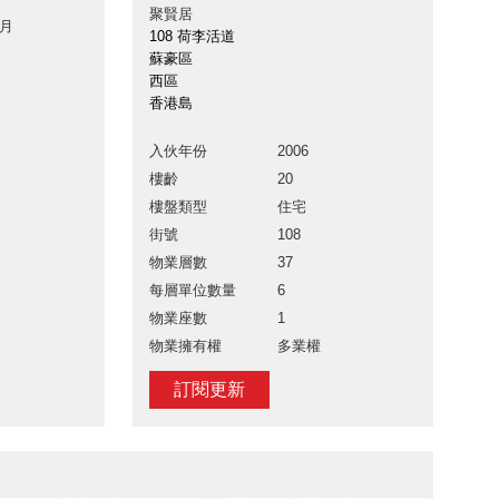
聚賢居
 月
108 荷李活道
蘇豪區
西區
香港島
入伙年份
2006
樓齡
20
樓盤類型
住宅
街號
108
物業層數
37
每層單位數量
6
物業座數
1
物業擁有權
多業權
訂閱更新