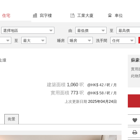
住宅
寫字樓
工業大廈
車位
選擇地區
由
最低價
至
最高價
至
最大
睡房
睡房
洗手間
任何
蘇豪
上環
實用
此物
建築面積
1,060
呎
@HK$ 42
/ 呎 / 月
實用面積
773
呎
@HK$ 58
/ 呎 / 月
上次更新日期
2025年04月24日
街景