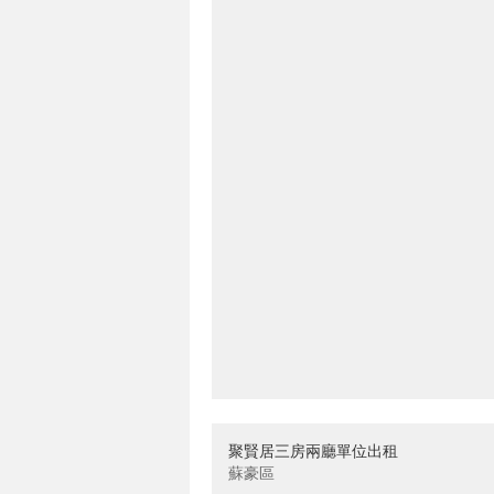
聚賢居三房兩廳單位出租
蘇豪區