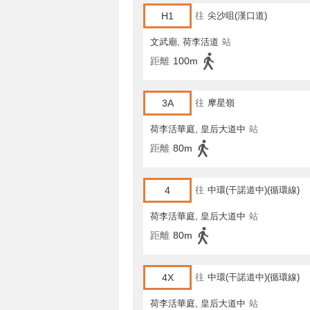
H1
往
尖沙咀(漢口道)
文武廟, 荷李活道
站
距離
100m
3A
往
摩星嶺
荷李活華庭, 皇后大道中
站
距離
80m
4
往
中環(干諾道中)(循環線)
荷李活華庭, 皇后大道中
站
距離
80m
4X
往
中環(干諾道中)(循環線)
荷李活華庭, 皇后大道中
站