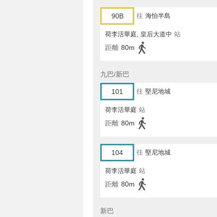
90B
往
海怡半島
荷李活華庭, 皇后大道中
站
距離
80m
九巴/新巴
101
往
堅尼地城
荷李活華庭
站
距離
80m
104
往
堅尼地城
荷李活華庭
站
距離
80m
新巴