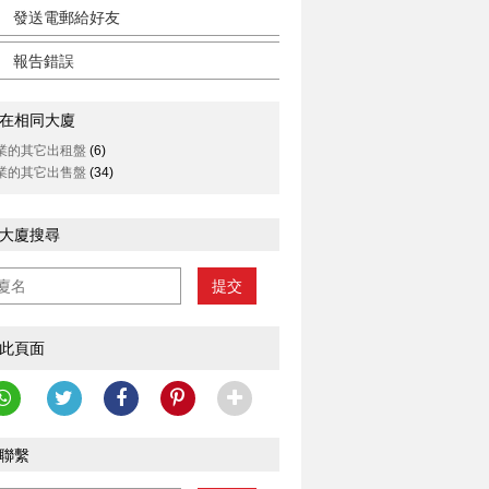
發送電郵給好友
報告錯誤
在相同大廈
業的其它出租盤
(6)
業的其它出售盤
(34)
大廈搜尋
提交
此頁面
聯繫