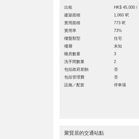
出租
HK$ 45,000 /
建築面積
1,060 呎
實用面積
773 呎
實用率
73%
樓盤類型
住宅
樓層
未知
睡房數量
3
洗手間數量
2
包括政府差餉
否
包括管理費
否
設施／配套
停車場
聚賢居的交通站點