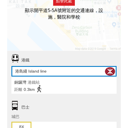
點擊此處
顯示開平道5-5A號附近的交通連線，設
施，醫院和學校
港鐵
港島綫 Island line
銅鑼灣
港鐵站
距離
0.3km
巴士
城巴
8X