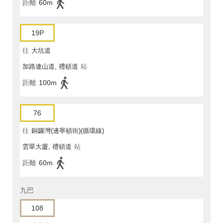
距離
60m
19P
往
大坑道
加路連山道, 禮頓道
站
距離
100m
76
往
銅鑼灣(邊寧頓街)(循環線)
雲翠大廈, 禮頓道
站
距離
60m
九巴
108