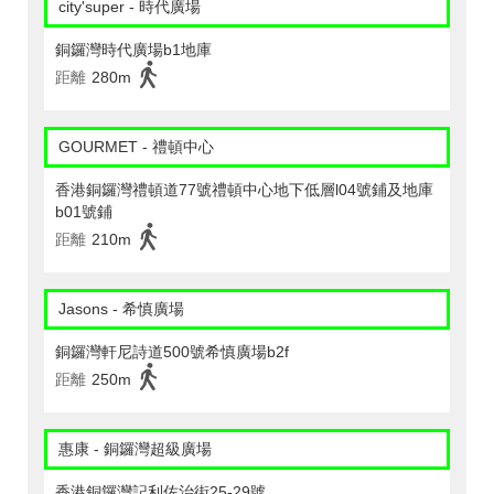
city'super - 時代廣場
銅鑼灣時代廣場b1地庫
距離
280m
GOURMET - 禮頓中心
香港銅鑼灣禮頓道77號禮頓中心地下低層l04號鋪及地庫
b01號鋪
距離
210m
Jasons - 希慎廣場
銅鑼灣軒尼詩道500號希慎廣場b2f
距離
250m
惠康 - 銅鑼灣超級廣場
香港銅鑼灣記利佐治街25-29號