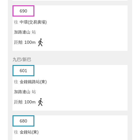
690
往
中環(交易廣場)
加路連山
站
距離
100m
九巴/新巴
601
往
金鐘鐵路站(東)
加路連山
站
距離
100m
680
往
金鐘站(東)