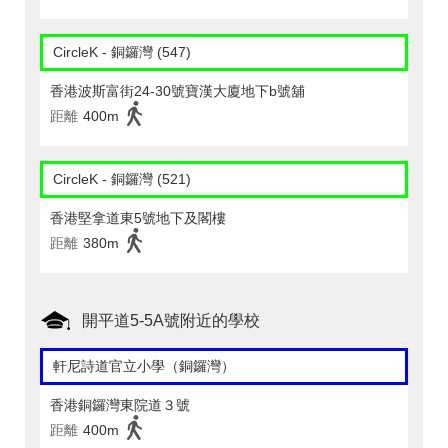
CircleK - 銅鑼灣 (547)
香港波斯富街24-30號寶漢大廈地下b號舖
距離
400m
CircleK - 銅鑼灣 (521)
香港堅拿道東5號地下及閣樓
距離
380m
開平道5-5A號附近的學校
軒尼詩道官立小學（銅鑼灣）
香港銅鑼灣東院道３號
距離
400m