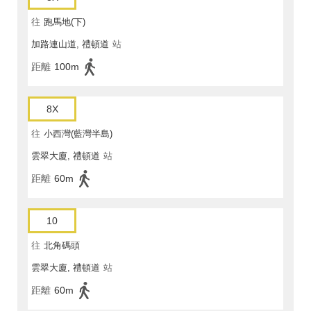
往
跑馬地(下)
加路連山道, 禮頓道
站
距離
100m
8X
往
小西灣(藍灣半島)
雲翠大廈, 禮頓道
站
距離
60m
10
往
北角碼頭
雲翠大廈, 禮頓道
站
距離
60m