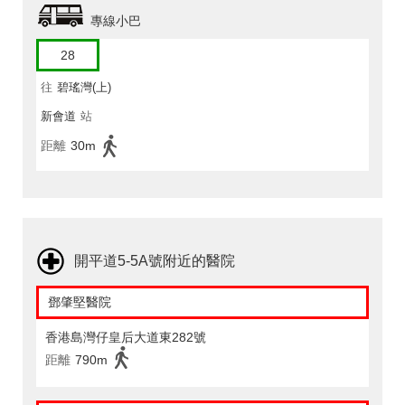
專線小巴
28
往
碧瑤灣(上)
新會道
站
距離
30m
開平道5-5A號附近的醫院
鄧肇堅醫院
香港島灣仔皇后大道東282號
距離
790m