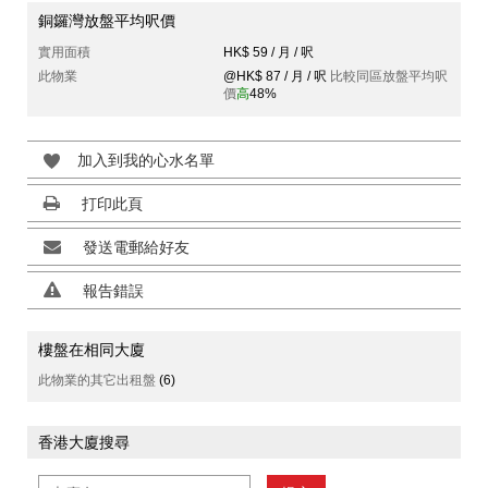
銅鑼灣放盤平均呎價
實用面積
HK$ 59 / 月 / 呎
此物業
@HK$ 87 / 月 / 呎
比較同區放盤平均呎
價
高
48%
加入到我的心水名單
打印此頁
發送電郵給好友
報告錯誤
樓盤在相同大廈
此物業的其它出租盤
(6)
香港大廈搜尋