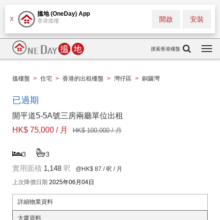
搵地 (OneDay) App
開啟
安裝
X
香港搵樓
搜索香港樓盤
Togg
navi
搵樓盤
>
住宅
>
香港的出租樓盤
>
灣仔區
>
銅鑼灣
已過期
開平道5-5A號三房兩廳單位出租
HK$ 75,000 / 月
HK$ 100,000 / 月
3
3
實用面積
1,148
呎
@HK$ 87
/ 呎 / 月
上次降價日期
2025年06月04日
詳細物業資料
大廈資料