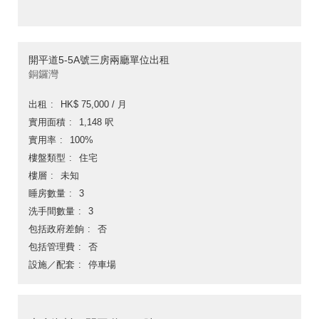
開平道5-5A號三房兩廳單位出租
銅鑼灣
出租
HK$ 75,000 / 月
實用面積
1,148 呎
實用率
100%
樓盤類型
住宅
樓層
未知
睡房數量
3
洗手間數量
3
包括政府差餉
否
包括管理費
否
設施／配套
停車場