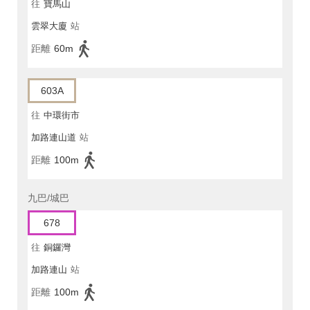
往
寶馬山
雲翠大廈
站
距離
60m
603A
往
中環街市
加路連山道
站
距離
100m
九巴/城巴
678
往
銅鑼灣
加路連山
站
距離
100m