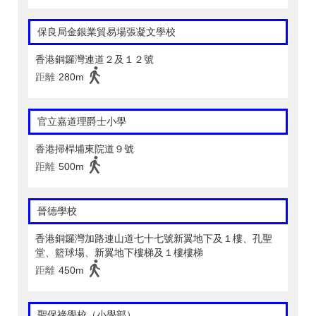
保良局金銀業貿易場張凝文學校
香港銅鑼灣連道２及１２號
距離
280m
官立嘉道理爵士小學
香港掃桿埔東院道９號
距離
500m
晉德學校
香港銅鑼灣加路連山道七十七號新翼地下及１樓、孔聖
堂、籃球場、新翼地下樓梯及１樓樓梯
距離
450m
聖保祿學校（小學部）