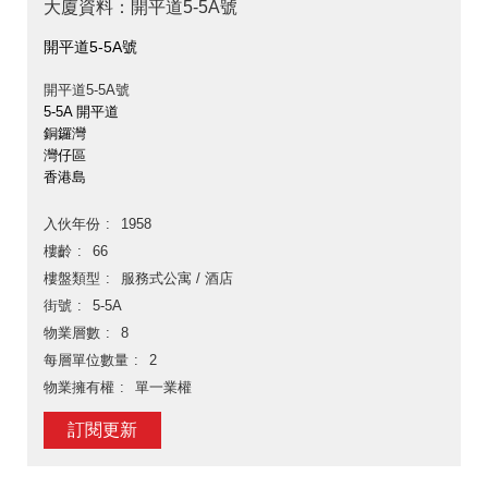
大廈資料：開平道5-5A號
開平道5-5A號
開平道5-5A號
5-5A 開平道
銅鑼灣
灣仔區
香港島
入伙年份
1958
樓齡
66
樓盤類型
服務式公寓 / 酒店
街號
5-5A
物業層數
8
每層單位數量
2
物業擁有權
單一業權
訂閱更新