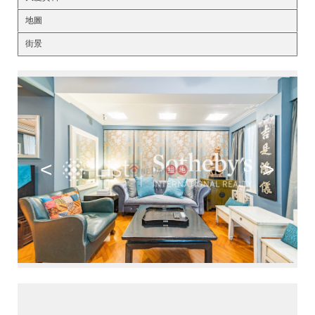
地圖
街景
<
>