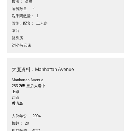
樓層
高層
睡房數量
2
洗手間數量
1
設施／配套
工人房
露台
健身房
24小時安保
大廈資料：Manhattan Avenue
Manhattan Avenue
253-265 皇后大道中
上環
西區
香港島
入伙年份
2004
樓齡
20
樓盤類型
住宅