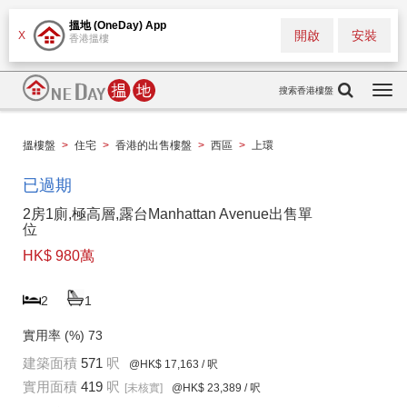
搵地 (OneDay) App
開啟
安裝
X
香港搵樓
搜索香港樓盤
Togg
navi
搵樓盤
>
住宅
>
香港的出售樓盤
>
西區
>
上環
已過期
2房1廁,極高層,露台Manhattan Avenue出售單
位
HK$ 980萬
2
1
實用率 (%)
73
建築面積
571
呎
@HK$ 17,163
/ 呎
實用面積
419
呎
[未核實]
@HK$ 23,389
/ 呎