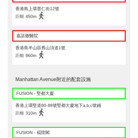
香港島上環普仁街12號
距離
450m
嘉諾撒醫院
香港島半山區舊山頂道1號
距離
860m
Manhattan Avenue附近的配套設施
FUSION - 堅都大廈
香港上環堅道80-88號堅都大廈地下a,b,c號鋪
距離
310m
FUSION - 褔陞閣