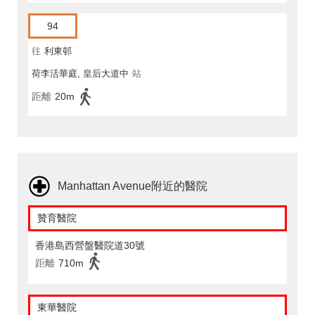
94
往
利東邨
荷李活華庭, 皇后大道中
站
距離
20m
Manhattan Avenue附近的醫院
贊育醫院
香港島西營盤醫院道30號
距離
710m
東華醫院