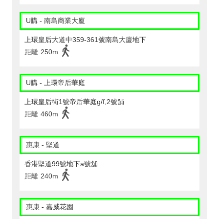
U購 - 南島商業大廈
上環皇后大道中359-361號南島大廈地下
距離
250m
U購 - 上環帝后華庭
上環皇后街1號帝后華庭g/f,2號舖
距離
460m
惠康 - 堅道
香港堅道99號地下a號舖
距離
240m
惠康 - 嘉威花園