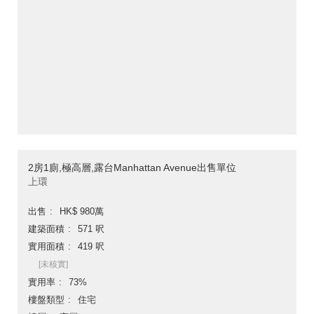
2房1廁,極高層,露台Manhattan Avenue出售單位
上環
出售
HK$ 980萬
建築面積
571 呎
實用面積
419 呎
[未核實]
實用率
73%
樓盤類型
住宅