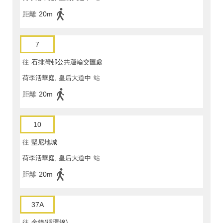
距離
20m
7
往
石排灣邨公共運輸交匯處
荷李活華庭, 皇后大道中
站
距離
20m
10
往
堅尼地城
荷李活華庭, 皇后大道中
站
距離
20m
37A
往
金鐘(循環線)