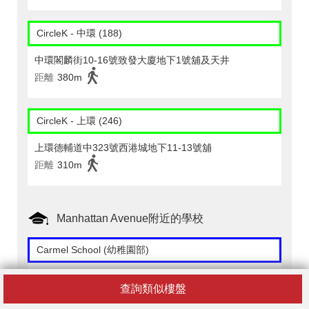
CircleK - 中環 (188)
中環閣麟街10-16號致發大廈地下1號舖及天井
距離
380m
CircleK - 上環 (246)
上環德輔道中323號西港城地下11-13號舖
距離
310m
Manhattan Avenue附近的學校
Carmel School (幼稚園部)
香港半山羅便臣道７０號３＆４樓
查詢類似樓盤
距離
400m