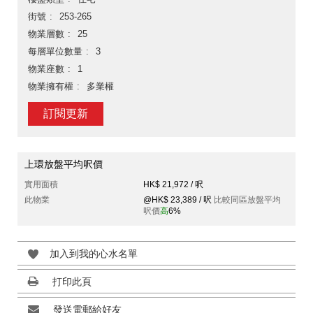
街號
253-265
物業層數
25
每層單位數量
3
物業座數
1
物業擁有權
多業權
訂閱更新
上環放盤平均呎價
實用面積
HK$ 21,972 / 呎
此物業
@HK$ 23,389 / 呎
比較同區放盤平均
呎價
高
6%
加入到我的心水名單
打印此頁
發送電郵給好友