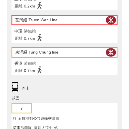
距離
0.2km
荃灣綫 Tsuen Wan Line
中環
港鐵站
距離
0.7km
東涌綫 Tung Chung line
香港
港鐵站
距離
0.7km
巴士
城巴
7
往
石排灣邨公共運輸交匯處
荷李活華庭, 皇后大道中
站