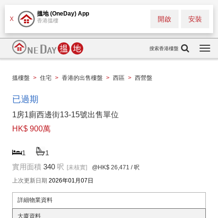
搵地 (OneDay) App
開啟
安裝
X
香港搵樓
搜索香港樓盤
Togg
navi
搵樓盤
>
住宅
>
香港的出售樓盤
>
西區
>
西營盤
已過期
1房1廁西邊街13-15號出售單位
HK$ 900萬
1
1
實用面積
340
呎
[未核實]
@HK$ 26,471
/ 呎
上次更新日期
2026年01月07日
詳細物業資料
大廈資料