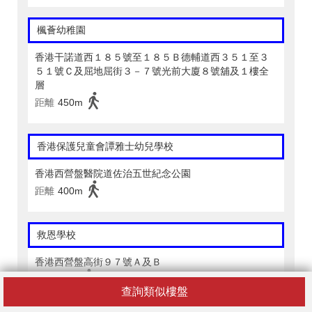
楓薈幼稚園
香港干諾道西１８５號至１８５Ｂ德輔道西３５１至３
５１號Ｃ及屈地屈街３－７號光前大廈８號舖及１樓全
層
距離
450m
香港保護兒童會譚雅士幼兒學校
香港西營盤醫院道佐治五世紀念公園
距離
400m
救恩學校
香港西營盤高街９７號Ａ及Ｂ
距離
70m
查詢類似樓盤