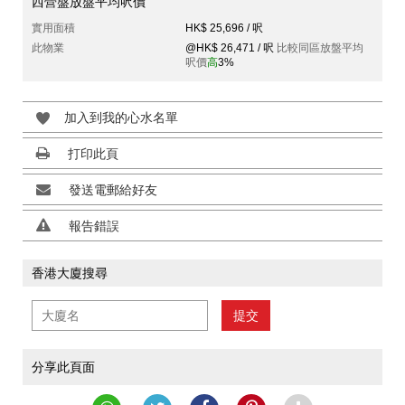
西營盤放盤平均呎價
實用面積
HK$ 25,696 / 呎
此物業
@HK$ 26,471 / 呎
比較同區放盤平均
呎價
高
3%
加入到我的心水名單
打印此頁
發送電郵給好友
報告錯誤
香港大廈搜尋
提交
分享此頁面