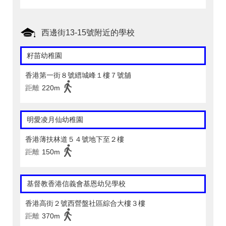
西邊街13-15號附近的學校
籽苗幼稚園
香港第一街８號縉城峰１樓７號舖
距離
220m
明愛凌月仙幼稚園
香港薄扶林道５４號地下至２樓
距離
150m
基督教香港信義會基恩幼兒學校
香港高街２號西營盤社區綜合大樓３樓
距離
370m