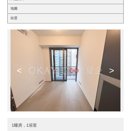
地圖
街景
<
>
1睡房，1浴室