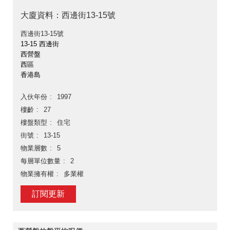
大廈資料：西邊街13-15號
西邊街13-15號
13-15 西邊街
西營盤
西區
香港島
入伙年份
1997
樓齡
27
樓盤類型
住宅
街號
13-15
物業層數
5
每層單位數量
2
物業擁有權
多業權
訂閱更新