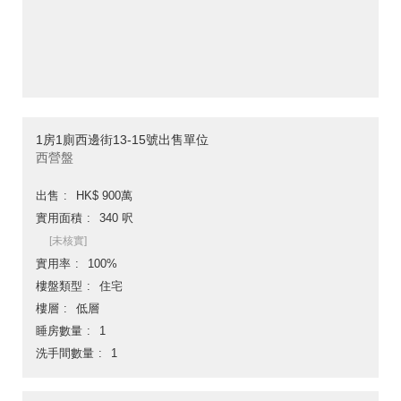
1房1廁西邊街13-15號出售單位
西營盤
出售
HK$ 900萬
實用面積
340 呎
[未核實]
實用率
100%
樓盤類型
住宅
樓層
低層
睡房數量
1
洗手間數量
1