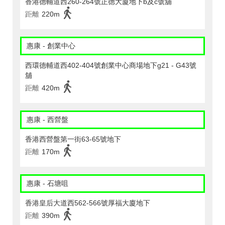
香港德輔道西260-264號正德大廈地下b及c號舖
距離
220m
惠康 - 創業中心
西環德輔道西402-404號創業中心商場地下g21 - G43號
舖
距離
420m
惠康 - 西營盤
香港西營盤第一街63-65號地下
距離
170m
惠康 - 石塘咀
香港皇后大道西562-566號厚福大廈地下
距離
390m