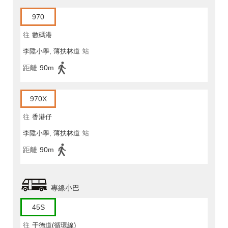
970
往
數碼港
李陞小學, 薄扶林道
站
距離
90m
970X
往
香港仔
李陞小學, 薄扶林道
站
距離
90m
專線小巴
45S
往
干德道(循環線)