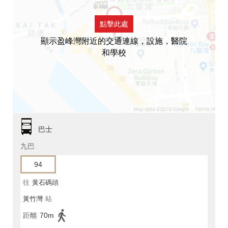
點擊此處
顯示盈峰灣附近的交通連線，設施，醫院
和學校
巴士
九巴
94
往
黃石碼頭
黃竹灣
站
距離
70m