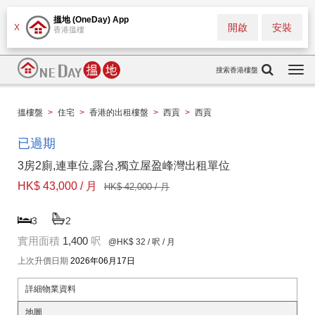
搵地 (OneDay) App
開啟
安裝
X
香港搵樓
搜索香港樓盤
Togg
navi
搵樓盤
>
住宅
>
香港的出租樓盤
>
西貢
>
西貢
已過期
3房2廁,連車位,露台,獨立屋盈峰灣出租單位
HK$ 43,000 / 月
HK$ 42,000 / 月
3
2
實用面積
1,400
呎
@HK$ 32
/ 呎 / 月
上次升價日期
2026年06月17日
詳細物業資料
地圖