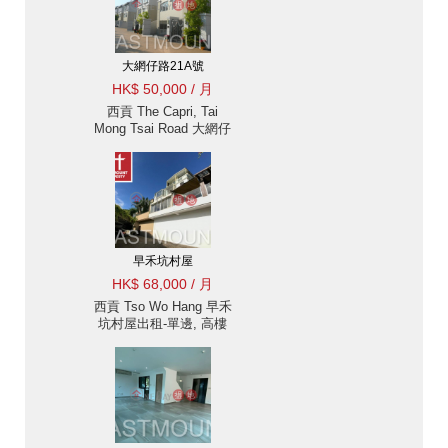
大網仔路21A號
HK$ 50,000 / 月
西貢 The Capri, Tai
Mong Tsai Road 大網仔
路別墅出租-獨立前排, 理
想花園, 私人泳池 出租單
位
早禾坑村屋
HK$ 68,000 / 月
西貢 Tso Wo Hang 早禾
坑村屋出租-單邊, 高樓
底, 花園, 海景 出租單位