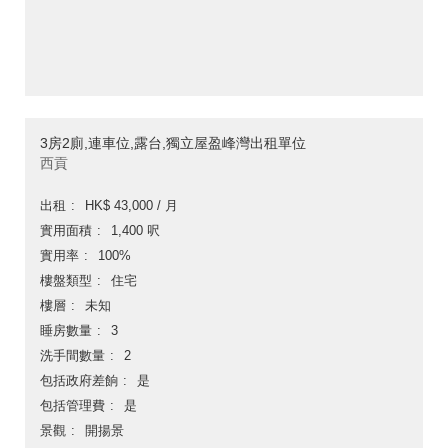
3房2廁,連車位,露台,獨立屋盈峰灣出租單位
西貢
出租
HK$ 43,000 / 月
實用面積
1,400 呎
實用率
100%
樓盤類型
住宅
樓層
未知
睡房數量
3
洗手間數量
2
包括政府差餉
是
包括管理費
是
景觀
開揚景