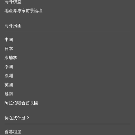
海外樓盤
地產界專家前景論壇
海外房產
中國
日本
柬埔寨
泰國
澳洲
英國
越南
阿拉伯聯合酋長國
你在找什麼？
香港租屋