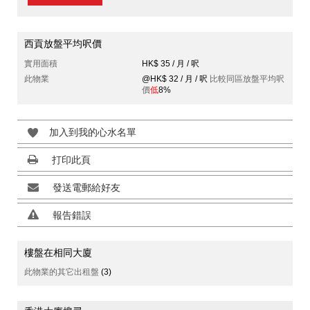
西貢放盤平均呎價
實用面積
HK$ 35 / 月 / 呎
此物業
@HK$ 32 / 月 / 呎
比較同區放盤平均呎
價
低
8%
加入到我的心水名單
打印此頁
發送電郵給好友
報告錯誤
樓盤在相同大廈
此物業的其它出租盤
(3)