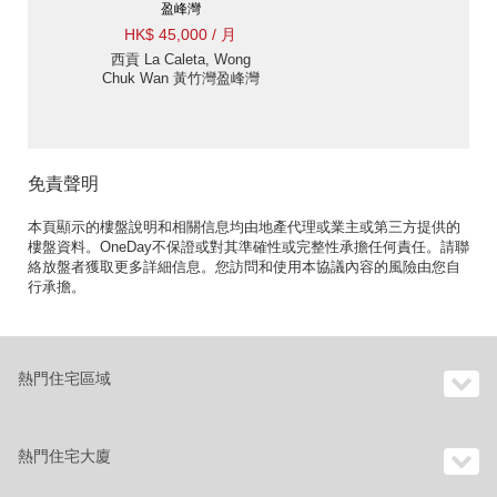
盈峰灣
HK$ 45,000 / 月
西貢 La Caleta, Wong
Chuk Wan 黃竹灣盈峰灣
村屋出租-下覆式圍牆大
閘花園, 方便近路 出租單
位
免責聲明
本頁顯示的樓盤說明和相關信息均由地產代理或業主或第三方提供的
樓盤資料。OneDay不保證或對其準確性或完整性承擔任何責任。請聯
絡放盤者獲取更多詳細信息。您訪問和使用本協議內容的風險由您自
行承擔。
熱門住宅區域
熱門住宅大廈