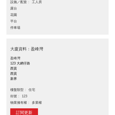
設施／配套
工人房
露台
花園
平台
停車場
大廈資料：盈峰灣
盈峰灣
123 大網仔路
西貢
西貢
新界
樓盤類型
住宅
街號
123
物業擁有權
多業權
訂閱更新