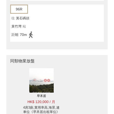
96R
往
黃石碼頭
黃竹灣
站
距離
70m
同類物業放盤
早禾居
HK$ 120,000 / 月
4房3廁,實用率高,海景,連
車位《早禾居出租單位》