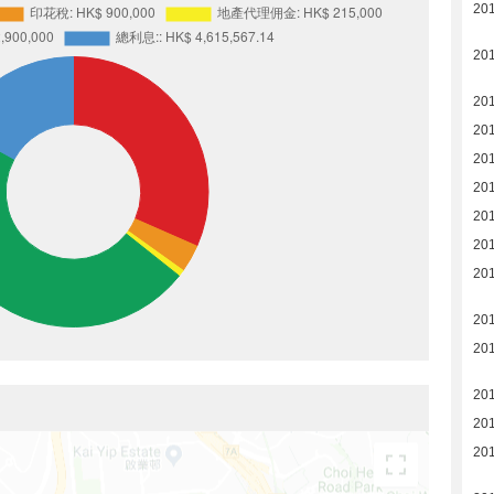
20
20
20
20
20
20
20
20
20
20
201
201
201
20