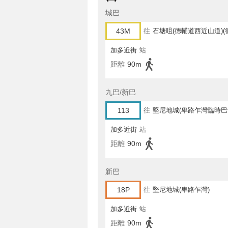
城巴
43M
往
石塘咀(德輔道西近山道)(
加多近街
站
距離
90m
九巴/新巴
113
往
堅尼地城(卑路乍灣臨時巴
加多近街
站
距離
90m
新巴
18P
往
堅尼地城(卑路乍灣)
加多近街
站
距離
90m