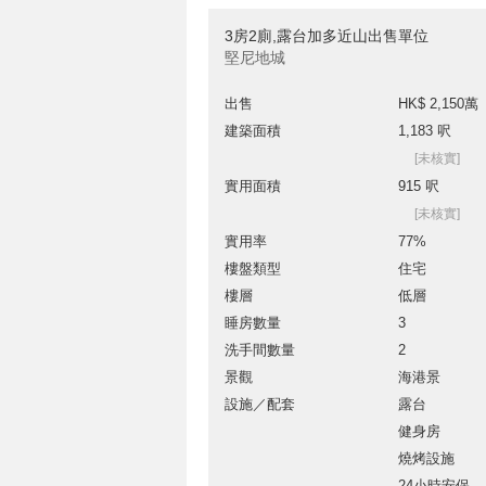
3房2廁,露台加多近山出售單位
堅尼地城
出售
HK$ 2,150萬
建築面積
1,183 呎
[未核實]
實用面積
915 呎
[未核實]
實用率
77%
樓盤類型
住宅
樓層
低層
睡房數量
3
洗手間數量
2
景觀
海港景
設施／配套
露台
健身房
燒烤設施
24小時安保