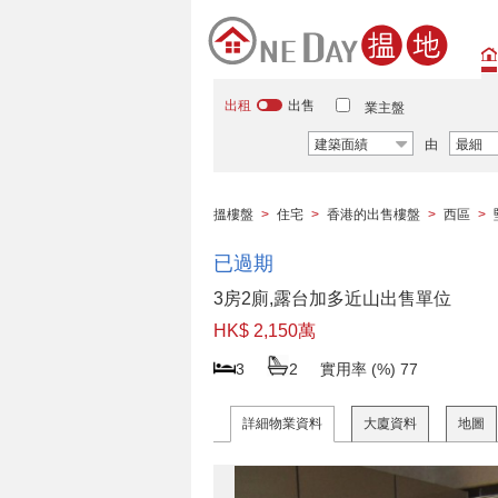
出租
出售
業主盤
建築面績
由
最細
搵樓盤
>
住宅
>
香港的出售樓盤
>
西區
>
已過期
3房2廁,露台加多近山出售單位
HK$ 2,150萬
3
2
實用率 (%)
77
詳細物業資料
大廈資料
地圖