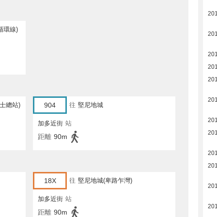
20
循環線)
20
20
20
20
20
士總站)
904
往
堅尼地城
20
加多近街
站
20
距離
90m
20
20
18X
往
堅尼地城(卑路乍灣)
20
加多近街
站
20
距離
90m