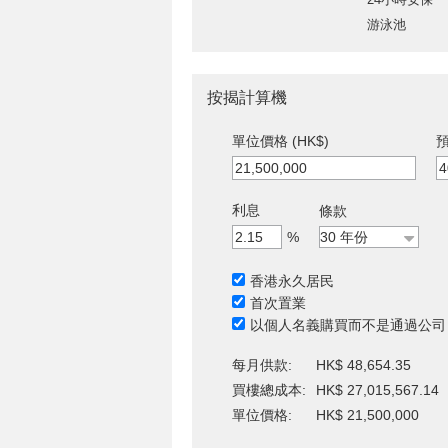
游泳池
按揭計算機
單位價格 (HK$)
預
利息
條款
%
香港永久居民
首次置業
以個人名義購買而不是通過公司
每月供款:
HK$ 48,654.35
買樓總成本:
HK$ 27,015,567.14
單位價格:
HK$ 21,500,000