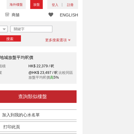
海外樓盤
放盤
登入
註冊
商舖
ENGLISH
搜索
更多搜索選項
地城放盤平均呎價
面積
HK$ 22,379 / 呎
業
@HK$ 23,497 / 呎
比較同區
放盤平均呎價
高
5%
查詢類似樓盤
加入到我的心水名單
打印此頁