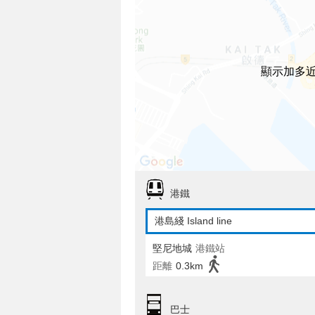
顯示加多
港鐵
港島綫 Island line
堅尼地城
港鐵站
距離
0.3km
巴士