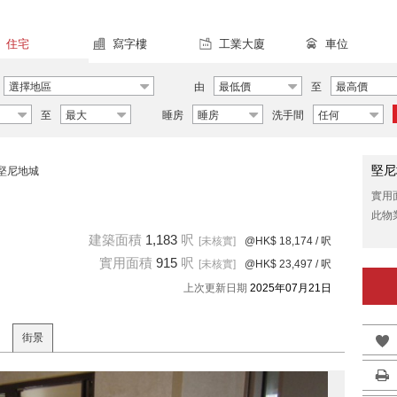
住宅
寫字樓
工業大廈
車位
選擇地區
由
最低價
至
最高價
至
最大
睡房
睡房
洗手間
任何
堅尼
堅尼地城
實用
此物
建築面積
1,183
呎
[未核實]
@HK$ 18,174
/ 呎
實用面積
915
呎
[未核實]
@HK$ 23,497
/ 呎
上次更新日期
2025年07月21日
街景