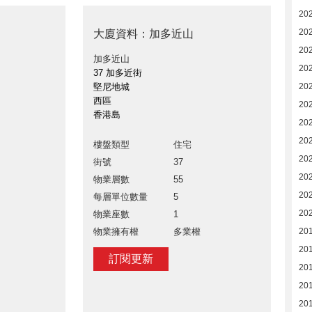
20
20
大廈資料：加多近山
20
加多近山
20
37 加多近街
堅尼地城
20
西區
20
香港島
20
20
樓盤類型
住宅
20
街號
37
20
物業層數
55
20
每層單位數量
5
20
物業座數
1
物業擁有權
多業權
201
20
訂閱更新
20
20
20