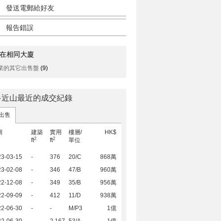
發送電郵給好友
報告錯誤
在相同大廈
業的其它出售盤
(9)
多近山最近的成交紀錄
出售
期
建築
實用
樓層/
HK$
2
2
ft
ft
單位
23-03-15
-
376
20/C
868萬
23-02-08
-
346
47/B
960萬
22-12-08
-
349
35/B
956萬
22-09-09
-
412
11/D
938萬
22-06-30
-
-
M/P3
1億